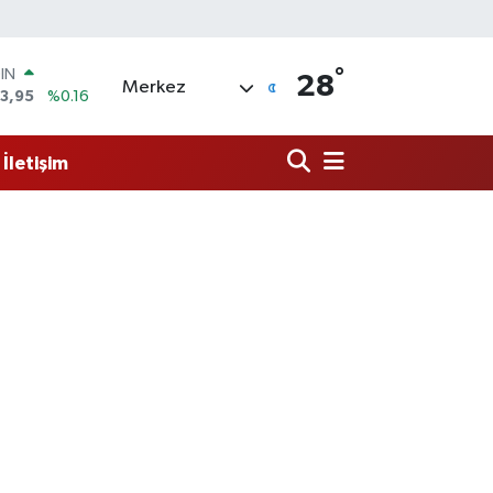
°
OIN
28
Merkez
3,95
%0.16
R
006
%0.06
İletişim
250
%0.02
İN
398
%0.2
 ALTIN
.87
%0.12
00
9
%70