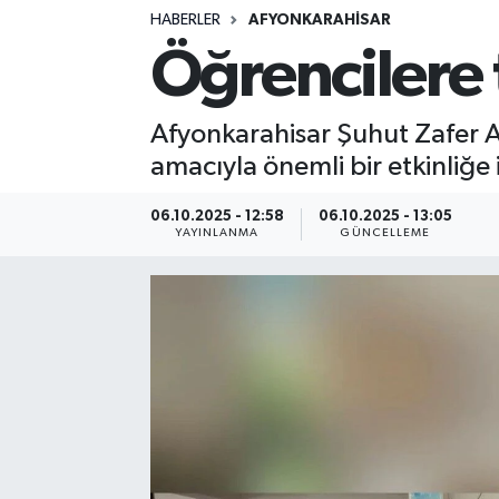
HABERLER
AFYONKARAHISAR
Siyasetçi
Öğrencilere t
Spor
Afyonkarahisar Şuhut Zafer Ana
Tebrik
amacıyla önemli bir etkinliğe 
Türkiye
06.10.2025 - 12:58
06.10.2025 - 13:05
YAYINLANMA
GÜNCELLEME