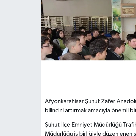
Afyonkarahisar Şuhut Zafer Anadolu 
bilincini artırmak amacıyla önemli bir
Şuhut İlçe Emniyet Müdürlüğü Trafik
Müdürlüğü iş birliğiyle düzenlenen s