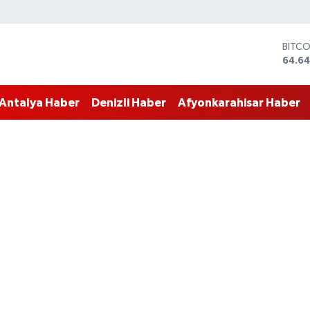
BITC
64.64
DOLA
47,6
Antalya Haber
Denizli Haber
Afyonkarahisar Haber
EURO
55,0
STERL
64,2
GRAM
6500
BİST1
13.79