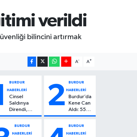
timi verildi
venliği bilincini artırmak
-
+
A
A
BURDUR
BURDUR
1
2
HABERLERİ
HABERLERİ
Cinsel
Burdur’da
Saldırıya
Kene Can
Direndi,
Aldı: 55
Başından
Yaşındaki
Vuruldu: 14
Kadın
BURDUR
BURDUR
Yaşındaki
Hayatını
HABERLERİ
HABERLERİ
Çocuktan
Kaybetti