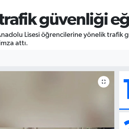
rafik güvenliği eği
dolu Lisesi öğrencilerine yönelik trafik gü
imza attı.