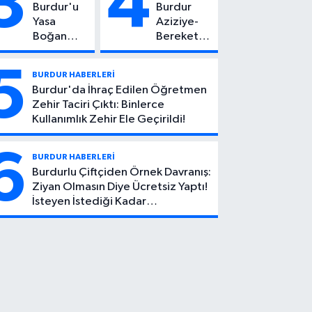
3
4
Burdur'u
Burdur
Kötü Haber!
Yasa
Aziziye-
Boğan
Bereket
Ölüm:
Köyü
Mehmet
Yolunda
5
BURDUR HABERLERİ
Can Atıcı
Feci Kaza:
Burdur'da İhraç Edilen Öğretmen
Genç
1 Ölü, 2
Zehir Taciri Çıktı: Binlerce
Yaşta
Yaralı
Kullanımlık Zehir Ele Geçirildi!
Yaşamını
Yitirdi
6
BURDUR HABERLERİ
Burdurlu Çiftçiden Örnek Davranış:
Ziyan Olmasın Diye Ücretsiz Yaptı!
İsteyen İstediği Kadar
Toplayabilecek