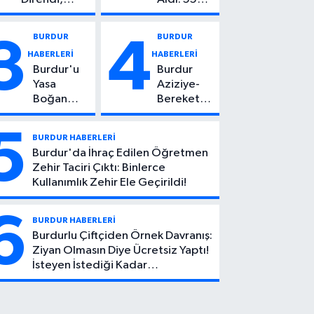
Başından
Yaşındaki
Vuruldu: 14
Kadın
BURDUR
BURDUR
3
4
Yaşındaki
Hayatını
HABERLERİ
HABERLERİ
Çocuktan
Kaybetti
Burdur'u
Burdur
Kötü Haber!
Yasa
Aziziye-
Boğan
Bereket
Ölüm:
Köyü
Mehmet
Yolunda
5
BURDUR HABERLERİ
Can Atıcı
Feci Kaza:
Burdur'da İhraç Edilen Öğretmen
Genç
1 Ölü, 2
Zehir Taciri Çıktı: Binlerce
Yaşta
Yaralı
Kullanımlık Zehir Ele Geçirildi!
Yaşamını
Yitirdi
6
BURDUR HABERLERİ
Burdurlu Çiftçiden Örnek Davranış:
Ziyan Olmasın Diye Ücretsiz Yaptı!
İsteyen İstediği Kadar
Toplayabilecek