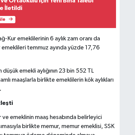
k ve Ortaokulu İçin Yeni Bina Talebi
 İletildi
üle
ağ-Kur emeklilerinin 6 aylık zam oranı da
r emeklileri temmuz ayında yüzde 17,76
n düşük emekli aylığının 23 bin 552 TL
lı maaşlarla birlikte emeklilerin kök aylıkları
.
leşti
e emeklinin maaş hesabında belirleyici
sımasıyla birlikte memur, memur emeklisi, SSK