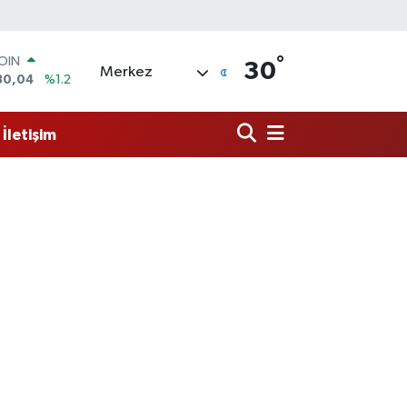
°
AR
30
Merkez
7106
%0.17
O
652
%0.27
İletişim
LİN
4046
%0.35
M ALTIN
8.99
%2.59
100
73
%-19
COIN
30,04
%1.2