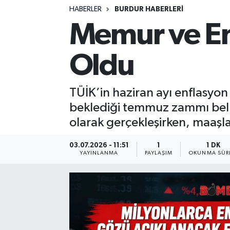
HABERLER
BURDUR HABERLERİ
Siyasetçi
Memur ve Em
Spor
Oldu
Tebrik
TÜİK’in haziran ayı enflasyon
Türkiye
beklediği temmuz zammı belli 
olarak gerçekleşirken, maaşlar
03.07.2026 - 11:51
1
1 DK
YAYINLANMA
PAYLAŞIM
OKUNMA SÜR