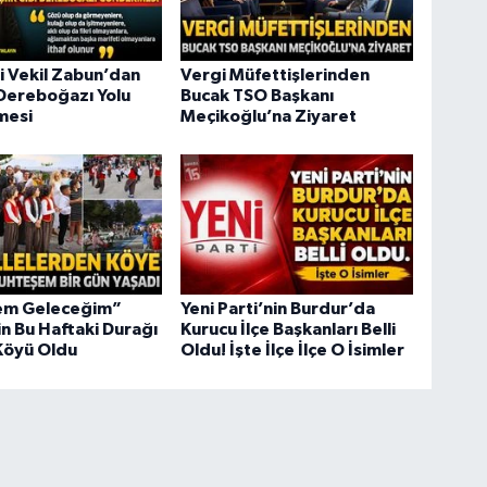
li Vekil Zabun’dan
Vergi Müfettişlerinden
i Dereboğazı Yolu
Bucak TSO Başkanı
mesi
Meçikoğlu’na Ziyaret
em Geleceğim”
Yeni Parti’nin Burdur’da
in Bu Haftaki Durağı
Kurucu İlçe Başkanları Belli
Köyü Oldu
Oldu! İşte İlçe İlçe O İsimler