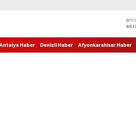
DOL
47,
EUR
55,1
Antalya Haber
Denizli Haber
Afyonkarahisar Haber
STER
64,
GRA
664
BİST
13.7
BIT
65.1