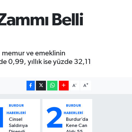
Zammı Belli
rca memur ve emeklinin
 0,99, yıllık ise yüzde 32,11
-
+
A
A
BURDUR
BURDUR
1
2
HABERLERİ
HABERLERİ
Cinsel
Burdur’da
Saldırıya
Kene Can
Direndi,
Aldı: 55