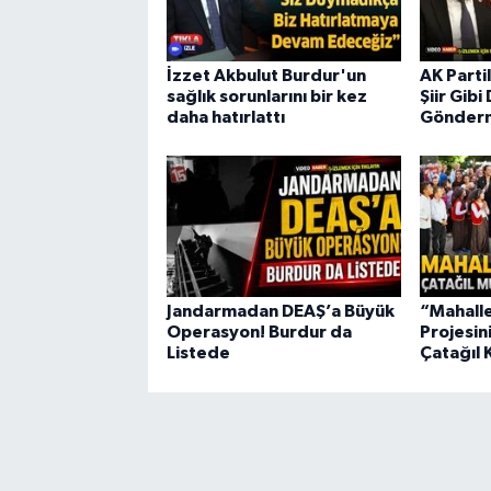
İzzet Akbulut Burdur'un
AK Parti
sağlık sorunlarını bir kez
Şiir Gib
daha hatırlattı
Gönder
Jandarmadan DEAŞ’a Büyük
“Mahall
Operasyon! Burdur da
Projesin
Listede
Çatağıl 