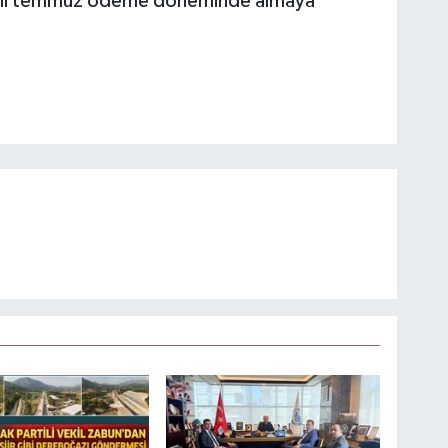
larını temmuz ödeme döneminde almaya