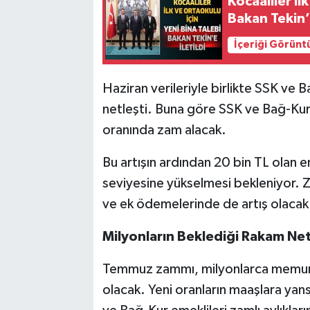
Kocaaliler İl
Bakan Tekin’e
İçeriği Görünt
Haziran verileriyle birlikte SSK ve B
netleşti. Buna göre SSK ve Bağ-Ku
oranında zam alacak.
Bu artışın ardından 20 bin TL olan e
seviyesine yükselmesi bekleniyor. Zam
ve ek ödemelerinde de artış olacak
Milyonların Beklediği Rakam Net
Temmuz zammı, milyonlarca memur v
olacak. Yeni oranların maaşlara yan