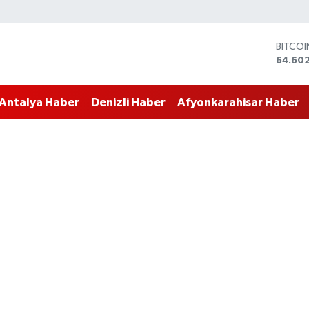
DOLA
47,60
EURO
55,02
Antalya Haber
Denizli Haber
Afyonkarahisar Haber
STERLİ
64,23
GRAM 
6513.9
BİST10
13.768
BITCO
64.60