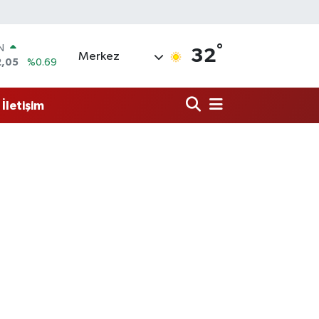
°
R
32
Merkez
06
%0.06
50
%0.02
İletişim
N
98
%0.2
ALTIN
4
%0.32
0
%48
IN
2,05
%0.69