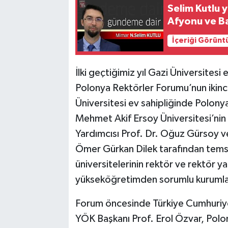
Selim Kutlu 
Afyonu ve Bat
İçeriği Görünt
İlki geçtiğimiz yıl Gazi Üniversitesi
Polonya Rektörler Forumu’nun ikinc
Üniversitesi ev sahipliğinde Polon
Mehmet Akif Ersoy Üniversitesi’nin
Yardımcısı Prof. Dr. Oğuz Gürsoy ve 
Ömer Gürkan Dilek tarafından temsi
üniversitelerinin rektör ve rektör yar
yükseköğretimden sorumlu kurumların
Forum öncesinde Türkiye Cumhuriyet
YÖK Başkanı Prof. Erol Özvar, Polo