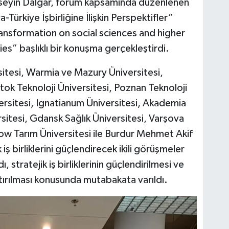
üseyin Dalgar, forum kapsamında düzenlenen
Türkiye İşbirliğine İlişkin Perspektifler”
ransformation on social sciences and higher
s” başlıklı bir konuşma gerçekleştirdi.
tesi, Warmia ve Mazury Üniversitesi,
istok Teknoloji Üniversitesi, Poznan Teknoloji
ersitesi, Ignatianum Üniversitesi, Akademia
itesi, Gdansk Sağlık Üniversitesi, Varşova
kow Tarım Üniversitesi ile Burdur Mehmet Akif
iş birliklerini güçlendirecek ikili görüşmeler
ı, stratejik iş birliklerinin güçlendirilmesi ve
artırılması konusunda mutabakata varıldı.