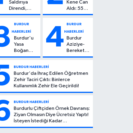
Saldırıya
Kene Can
Direndi,
Aldı: 55
Başından
Yaşındaki
Vuruldu: 14
Kadın
BURDUR
BURDUR
3
4
Yaşındaki
Hayatını
HABERLERİ
HABERLERİ
Çocuktan
Kaybetti
Burdur'u
Burdur
Kötü Haber!
Yasa
Aziziye-
Boğan
Bereket
Ölüm:
Köyü
Mehmet
Yolunda
5
BURDUR HABERLERİ
Can Atıcı
Feci Kaza:
Burdur'da İhraç Edilen Öğretmen
Genç
1 Ölü, 2
Zehir Taciri Çıktı: Binlerce
Yaşta
Yaralı
Kullanımlık Zehir Ele Geçirildi!
Yaşamını
Yitirdi
6
BURDUR HABERLERİ
Burdurlu Çiftçiden Örnek Davranış:
Ziyan Olmasın Diye Ücretsiz Yaptı!
İsteyen İstediği Kadar
Toplayabilecek