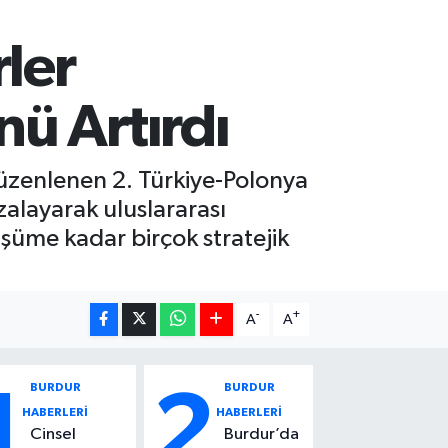
ler
ü Artırdı
üzenlenen 2. Türkiye-Polonya
zalayarak uluslararası
şüme kadar birçok stratejik
-
+
A
A
BURDUR
BURDUR
1
2
HABERLERİ
HABERLERİ
Cinsel
Burdur’da