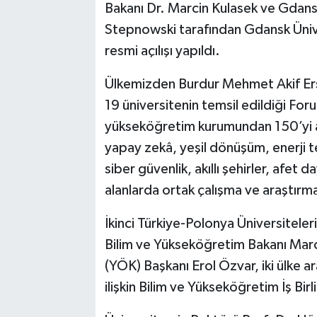
Bakanı Dr. Marcin Kulasek ve Gdansk
Stepnowski tarafından Gdansk Ünive
resmi açılışı yapıldı.
Ülkemizden Burdur Mehmet Akif Erso
19 üniversitenin temsil edildiği Fo
yükseköğretim kurumundan 150’yi aş
yapay zekâ, yeşil dönüşüm, enerji tek
siber güvenlik, akıllı şehirler, afet da
alanlarda ortak çalışma ve araştırma
İkinci Türkiye-Polonya Üniversitele
Bilim ve Yükseköğretim Bakanı Marc
(YÖK) Başkanı Erol Özvar, iki ülke a
ilişkin Bilim ve Yükseköğretim İş Birl