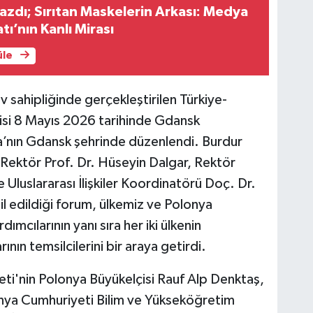
yazdı; Sırıtan Maskelerin Arkası: Medya
ı’nın Kanlı Mirası
üle
 ev sahipliğinde gerçekleştirilen Türkiye-
isi 8 Mayıs 2026 tarihinde Gdansk
ya’nın Gdansk şehrinde düzenlendi. Burdur
 Rektör Prof. Dr. Hüseyin Dalgar, Rektör
Uluslararası İlişkiler Koordinatörü Doç. Dr.
l edildiği forum, ülkemiz ve Polonya
dımcılarının yanı sıra her iki ülkenin
ın temsilcilerini bir araya getirdi.
i'nin Polonya Büyükelçisi Rauf Alp Denktaş,
nya Cumhuriyeti Bilim ve Yükseköğretim