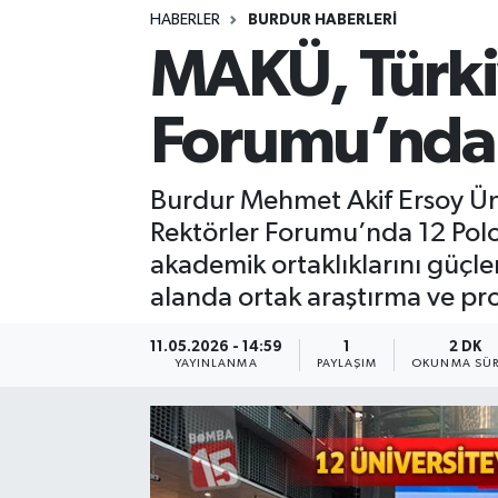
HABERLER
BURDUR HABERLERİ
Siyasetçi
MAKÜ, Türki
Spor
Forumu’nda U
Tebrik
Burdur Mehmet Akif Ersoy Üni
Türkiye
Rektörler Forumu’nda 12 Polony
akademik ortaklıklarını güçl
alanda ortak araştırma ve proje
11.05.2026 - 14:59
1
2 DK
YAYINLANMA
PAYLAŞIM
OKUNMA SÜR