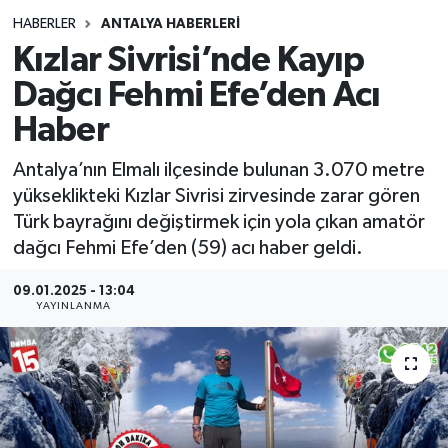
HABERLER
ANTALYA HABERLERİ
Siyasetçi
Kızlar Sivrisi’nde Kayıp
Spor
Dağcı Fehmi Efe’den Acı
Haber
Tebrik
Antalya’nın Elmalı ilçesinde bulunan 3.070 metre
Türkiye
yükseklikteki Kızlar Sivrisi zirvesinde zarar gören
Türk bayrağını değiştirmek için yola çıkan amatör
dağcı Fehmi Efe’den (59) acı haber geldi.
09.01.2025 - 13:04
YAYINLANMA