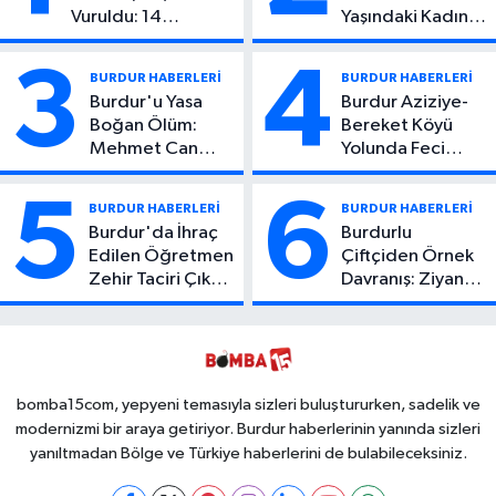
Vuruldu: 14
Yaşındaki Kadın
Yaşındaki Çocuktan
Hayatını Kaybetti
Kötü Haber!
3
4
BURDUR HABERLERİ
BURDUR HABERLERİ
Burdur'u Yasa
Burdur Aziziye-
Boğan Ölüm:
Bereket Köyü
Mehmet Can
Yolunda Feci
Atıcı Genç Yaşta
Kaza: 1 Ölü, 2
Yaşamını Yitirdi
Yaralı
5
6
BURDUR HABERLERİ
BURDUR HABERLERİ
Burdur'da İhraç
Burdurlu
Edilen Öğretmen
Çiftçiden Örnek
Zehir Taciri Çıktı:
Davranış: Ziyan
Binlerce
Olmasın Diye
Kullanımlık Zehir
Ücretsiz Yaptı!
Ele Geçirildi!
İsteyen İstediği
Kadar
Toplayabilecek
bomba15com, yepyeni temasıyla sizleri buluştururken, sadelik ve
modernizmi bir araya getiriyor. Burdur haberlerinin yanında sizleri
yanıltmadan Bölge ve Türkiye haberlerini de bulabileceksiniz.