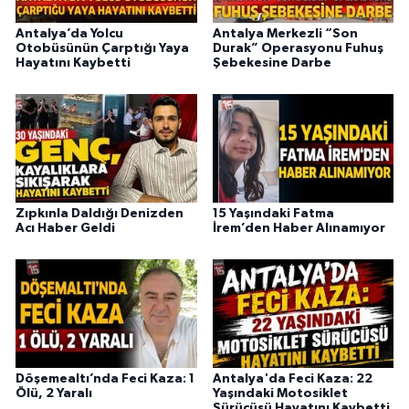
Antalya’da Yolcu
Antalya Merkezli “Son
Otobüsünün Çarptığı Yaya
Durak” Operasyonu Fuhuş
Hayatını Kaybetti
Şebekesine Darbe
Zıpkınla Daldığı Denizden
15 Yaşındaki Fatma
Acı Haber Geldi
İrem’den Haber Alınamıyor
Döşemealtı’nda Feci Kaza: 1
Antalya'da Feci Kaza: 22
Ölü, 2 Yaralı
Yaşındaki Motosiklet
Sürücüsü Hayatını Kaybetti