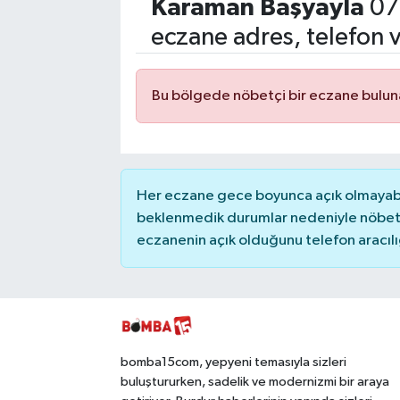
Karaman
Başyayla
07
Siyasetçi
eczane adres, telefon 
Spor
Bu bölgede nöbetçi bir eczane bulu
Tebrik
Türkiye
Her eczane gece boyunca açık olmayabili
beklenmedik durumlar nedeniyle nöbete
eczanenin açık olduğunu telefon aracılığıy
bomba15com, yepyeni temasıyla sizleri
buluştururken, sadelik ve modernizmi bir araya