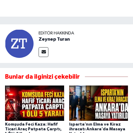
EDITÖR HAKKINDA
Zeynep Turan
Bunlar da ilginizi çekebilir
Komşuda Feci Kaza: Hafif
Isparta’nın Elma ve Kiraz
Ticari Araç Patpata Çarptı,
ihracatı Ankara’da Masaya