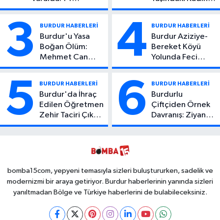
Yaşındaki Çocuktan
Hayatını Kaybetti
Kötü Haber!
3
4
BURDUR HABERLERİ
BURDUR HABERLERİ
Burdur'u Yasa
Burdur Aziziye-
Boğan Ölüm:
Bereket Köyü
Mehmet Can
Yolunda Feci
Atıcı Genç Yaşta
Kaza: 1 Ölü, 2
Yaşamını Yitirdi
Yaralı
5
6
BURDUR HABERLERİ
BURDUR HABERLERİ
Burdur'da İhraç
Burdurlu
Edilen Öğretmen
Çiftçiden Örnek
Zehir Taciri Çıktı:
Davranış: Ziyan
Binlerce
Olmasın Diye
Kullanımlık Zehir
Ücretsiz Yaptı!
Ele Geçirildi!
İsteyen İstediği
Kadar
Toplayabilecek
bomba15com, yepyeni temasıyla sizleri buluştururken, sadelik ve
modernizmi bir araya getiriyor. Burdur haberlerinin yanında sizleri
yanıltmadan Bölge ve Türkiye haberlerini de bulabileceksiniz.