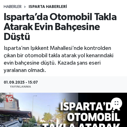
HABERLER
ISPARTA HABERLERİ
Siyasetçi
Isparta’da Otomobil Takla
Spor
Atarak Evin Bahçesine
Düştü
Tebrik
Isparta’nın Işıkkent Mahallesi’nde kontrolden
Türkiye
çıkan bir otomobil takla atarak yol kenarındaki
evin bahçesine düştü. Kazada şans eseri
yaralanan olmadı.
01.09.2025 - 15:07
YAYINLANMA