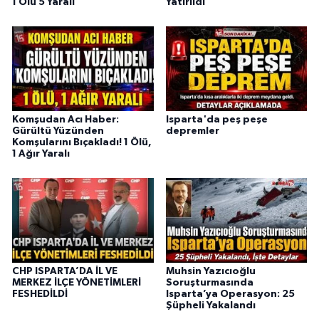
1 Ölü 5 Yaralı
Yatırıldı
Komşudan Acı Haber:
Isparta'da peş peşe
Gürültü Yüzünden
depremler
Komşularını Bıçakladı! 1 Ölü,
1 Ağır Yaralı
CHP ISPARTA’DA İL VE
Muhsin Yazıcıoğlu
MERKEZ İLÇE YÖNETİMLERİ
Soruşturmasında
FESHEDİLDİ
Isparta’ya Operasyon: 25
Şüpheli Yakalandı