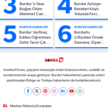
3
4
Burdur'u Yasa
Burdur Aziziye-
Boğan Ölüm:
Bereket Köyü
Mehmet Can
Yolunda Feci
Atıcı Genç Yaşta
Kaza: 1 Ölü, 2
Yaşamını Yitirdi
Yaralı
5
6
BURDUR HABERLERİ
BURDUR HABERLERİ
Burdur'da İhraç
Burdurlu
Edilen Öğretmen
Çiftçiden Örnek
Zehir Taciri Çıktı:
Davranış: Ziyan
Binlerce
Olmasın Diye
Kullanımlık Zehir
Ücretsiz Yaptı!
Ele Geçirildi!
İsteyen İstediği
Kadar
Toplayabilecek
bomba15com, yepyeni temasıyla sizleri buluştururken, sadelik ve
modernizmi bir araya getiriyor. Burdur haberlerinin yanında sizleri
yanıltmadan Bölge ve Türkiye haberlerini de bulabileceksiniz.
Merkez Nöbetçi Eczaneler