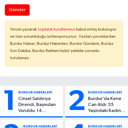
Gönder
Yorum yazarak
topluluk kurallarımızı
kabul etmiş bulunuyor
ve tüm sorumluluğu üstleniyorsunuz. Yazılan yorumlardan
Burdur Haber, Burdur Haberleri, Burdur Gündem, Burdur
Son Dakika, Burdur Reklam hiçbir şekilde sorumlu
tutulamaz.
1
2
BURDUR HABERLERİ
BURDUR HABERLERİ
Cinsel Saldırıya
Burdur’da Kene
Direndi, Başından
Can Aldı: 55
Vuruldu: 14
Yaşındaki Kadın
Yaşındaki Çocuktan
Hayatını Kaybetti
Kötü Haber!
BURDUR HABERLERİ
BURDUR HABERLERİ