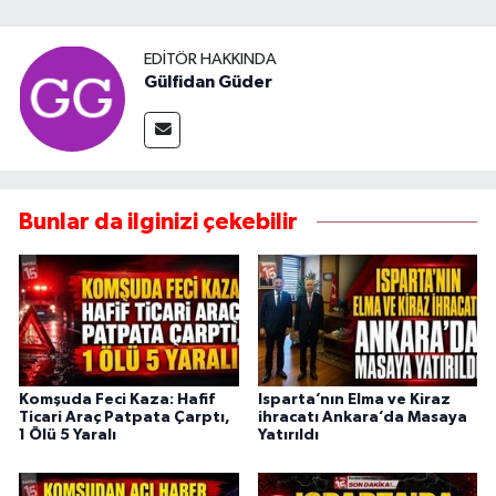
EDITÖR HAKKINDA
Gülfidan Güder
Bunlar da ilginizi çekebilir
Komşuda Feci Kaza: Hafif
Isparta’nın Elma ve Kiraz
Ticari Araç Patpata Çarptı,
ihracatı Ankara’da Masaya
1 Ölü 5 Yaralı
Yatırıldı