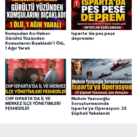
Komşudan Acı Haber:
Isparta'da peş peşe
Gürültü Yüzünden
depremler
Komşularını Bıçakladı! 1 Ölü,
1 Ağır Yaralı
CHP ISPARTA’DA İL VE
Muhsin Yazıcıoğlu
MERKEZ İLÇE YÖNETİMLERİ
Soruşturmasında
FESHEDİLDİ
Isparta’ya Operasyon: 25
Şüpheli Yakalandı