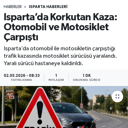
HABERLER
ISPARTA HABERLERİ
Siyasetçi
Isparta’da Korkutan Kaza:
Spor
Otomobil ve Motosiklet
Çarpıştı
Tebrik
Isparta’da otomobil ile motosikletin çarpıştığı
Türkiye
trafik kazasında motosiklet sürücüsü yaralandı.
Yaralı sürücü hastaneye kaldırıldı.
02.05.2026 - 08:33
1
1 DK
YAYINLANMA
PAYLAŞIM
OKUNMA SÜRESI