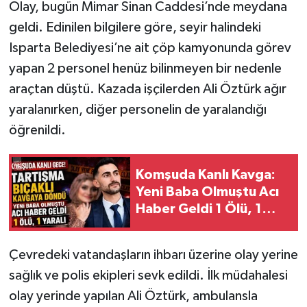
Olay, bugün Mimar Sinan Caddesi’nde meydana
geldi. Edinilen bilgilere göre, seyir halindeki
Isparta Belediyesi’ne ait çöp kamyonunda görev
yapan 2 personel henüz bilinmeyen bir nedenle
araçtan düştü. Kazada işçilerden Ali Öztürk ağır
yaralanırken, diğer personelin de yaralandığı
öğrenildi.
Komşuda Kanlı Kavga:
Yeni Baba Olmuştu Acı
Haber Geldi 1 Ölü, 1
Yaralı
Çevredeki vatandaşların ihbarı üzerine olay yerine
sağlık ve polis ekipleri sevk edildi. İlk müdahalesi
olay yerinde yapılan Ali Öztürk, ambulansla