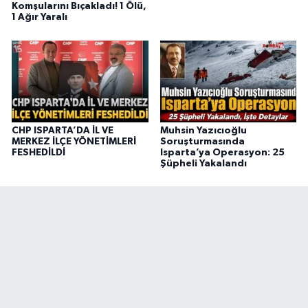
Komşularını Bıçakladı! 1 Ölü,
1 Ağır Yaralı
CHP ISPARTA’DA İL VE
Muhsin Yazıcıoğlu
MERKEZ İLÇE YÖNETİMLERİ
Soruşturmasında
FESHEDİLDİ
Isparta’ya Operasyon: 25
Şüpheli Yakalandı