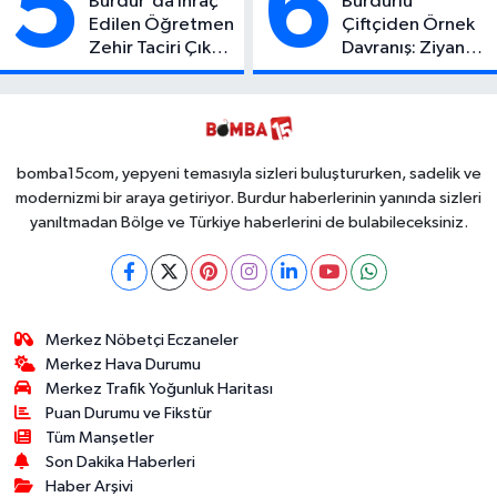
5
6
Burdur'da İhraç
Burdurlu
Edilen Öğretmen
Çiftçiden Örnek
Zehir Taciri Çıktı:
Davranış: Ziyan
Binlerce
Olmasın Diye
Kullanımlık Zehir
Ücretsiz Yaptı!
Ele Geçirildi!
İsteyen İstediği
Kadar
Toplayabilecek
bomba15com, yepyeni temasıyla sizleri buluştururken, sadelik ve
modernizmi bir araya getiriyor. Burdur haberlerinin yanında sizleri
yanıltmadan Bölge ve Türkiye haberlerini de bulabileceksiniz.
Merkez Nöbetçi Eczaneler
Merkez Hava Durumu
Merkez Trafik Yoğunluk Haritası
Puan Durumu ve Fikstür
Tüm Manşetler
Son Dakika Haberleri
Haber Arşivi