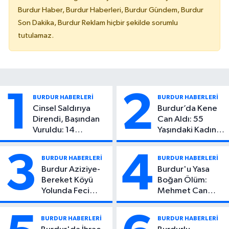
Burdur Haber, Burdur Haberleri, Burdur Gündem, Burdur
Son Dakika, Burdur Reklam hiçbir şekilde sorumlu
tutulamaz.
1
2
BURDUR HABERLERİ
BURDUR HABERLERİ
Cinsel Saldırıya
Burdur’da Kene
Direndi, Başından
Can Aldı: 55
Vuruldu: 14
Yaşındaki Kadın
Yaşındaki Çocuktan
Hayatını Kaybetti
Kötü Haber!
3
4
BURDUR HABERLERİ
BURDUR HABERLERİ
Burdur Aziziye-
Burdur'u Yasa
Bereket Köyü
Boğan Ölüm:
Yolunda Feci
Mehmet Can
Kaza: 1 Ölü, 2
Atıcı Genç Yaşta
Yaralı
Yaşamını Yitirdi
BURDUR HABERLERİ
BURDUR HABERLERİ