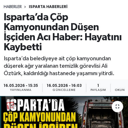
HABERLER
ISPARTA HABERLERİ
Siyasetçi
Isparta’da Çöp
Spor
Kamyonundan Düşen
İşçiden Acı Haber: Hayatını
Tebrik
Kaybetti
Türkiye
Isparta’da belediyeye ait çöp kamyonundan
düşerek ağır yaralanan temizlik görevlisi Ali
Öztürk, kaldırıldığı hastanede yaşamını yitirdi.
16.05.2026 - 15:35
16.05.2026 - 16:03
1
1
YAYINLANMA
GÜNCELLEME
PAYLAŞIM
OKUNMA