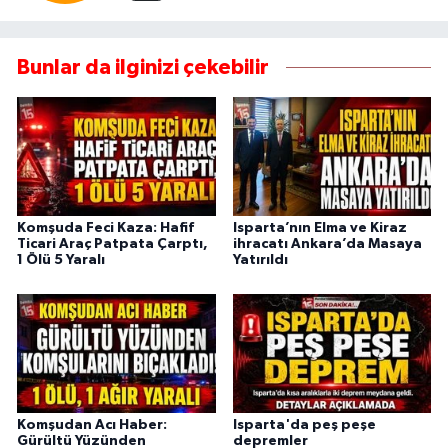
Bunlar da ilginizi çekebilir
Komşuda Feci Kaza: Hafif
Isparta’nın Elma ve Kiraz
Ticari Araç Patpata Çarptı,
ihracatı Ankara’da Masaya
1 Ölü 5 Yaralı
Yatırıldı
Komşudan Acı Haber:
Isparta'da peş peşe
Gürültü Yüzünden
depremler