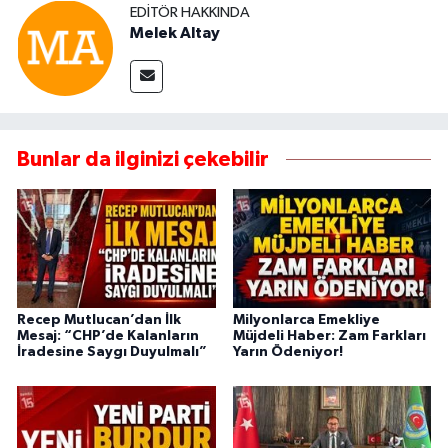
EDITÖR HAKKINDA
Melek Altay
Bunlar da ilginizi çekebilir
Recep Mutlucan’dan İlk
Milyonlarca Emekliye
Mesaj: “CHP’de Kalanların
Müjdeli Haber: Zam Farkları
İradesine Saygı Duyulmalı”
Yarın Ödeniyor!