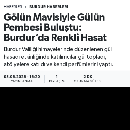
HABERLER
BURDUR HABERLERİ
Siyasetçi
Gölün Mavisiyle Gülün
Spor
Pembesi Buluştu:
Burdur’da Renkli Hasat
Tebrik
Burdur Valiliği himayelerinde düzenlenen gül
Türkiye
hasadı etkinliğinde katılımcılar gül topladı,
atölyelere katıldı ve kendi parfümlerini yaptı.
03.06.2026 - 16:20
1
2 DK
YAYINLANMA
PAYLAŞIM
OKUNMA SÜRESI