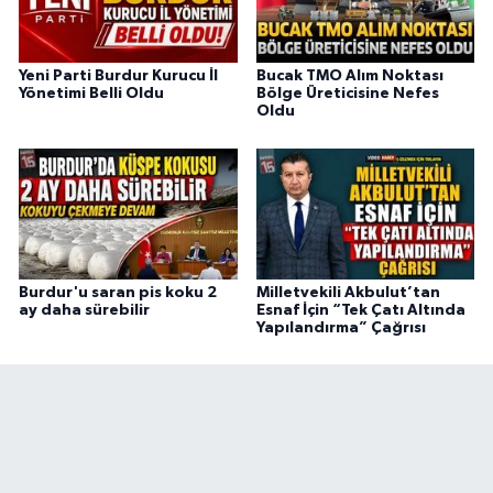
Yeni Parti Burdur Kurucu İl
Bucak TMO Alım Noktası
Yönetimi Belli Oldu
Bölge Üreticisine Nefes
Oldu
Burdur'u saran pis koku 2
Milletvekili Akbulut’tan
ay daha sürebilir
Esnaf İçin “Tek Çatı Altında
Yapılandırma” Çağrısı