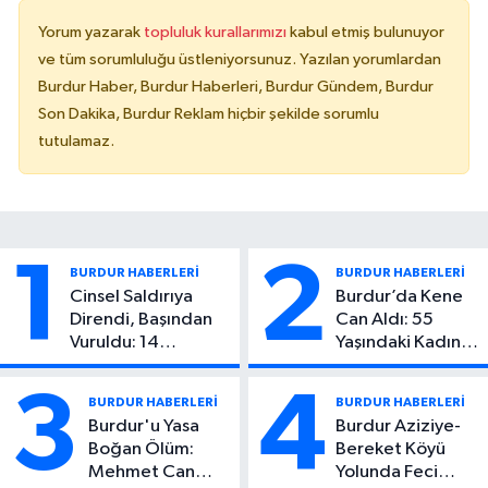
Yorum yazarak
topluluk kurallarımızı
kabul etmiş bulunuyor
ve tüm sorumluluğu üstleniyorsunuz. Yazılan yorumlardan
Burdur Haber, Burdur Haberleri, Burdur Gündem, Burdur
Son Dakika, Burdur Reklam hiçbir şekilde sorumlu
tutulamaz.
1
2
BURDUR HABERLERİ
BURDUR HABERLERİ
Cinsel Saldırıya
Burdur’da Kene
Direndi, Başından
Can Aldı: 55
Vuruldu: 14
Yaşındaki Kadın
Yaşındaki Çocuktan
Hayatını Kaybetti
Kötü Haber!
3
4
BURDUR HABERLERİ
BURDUR HABERLERİ
Burdur'u Yasa
Burdur Aziziye-
Boğan Ölüm:
Bereket Köyü
Mehmet Can
Yolunda Feci