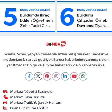
Atıcı Genç Yaşta
Kaza: 1 Ölü, 2
Yaşamını Yitirdi
Yaralı
5
6
BURDUR HABERLERİ
BURDUR HABERLERİ
Burdur'da İhraç
Burdurlu
Edilen Öğretmen
Çiftçiden Örnek
Zehir Taciri Çıktı:
Davranış: Ziyan
Binlerce
Olmasın Diye
Kullanımlık Zehir
Ücretsiz Yaptı!
Ele Geçirildi!
İsteyen İstediği
Kadar
Toplayabilecek
bomba15com, yepyeni temasıyla sizleri buluştururken, sadelik ve
modernizmi bir araya getiriyor. Burdur haberlerinin yanında sizleri
yanıltmadan Bölge ve Türkiye haberlerini de bulabileceksiniz.
Merkez Nöbetçi Eczaneler
Merkez Hava Durumu
Merkez Trafik Yoğunluk Haritası
Puan Durumu ve Fikstür