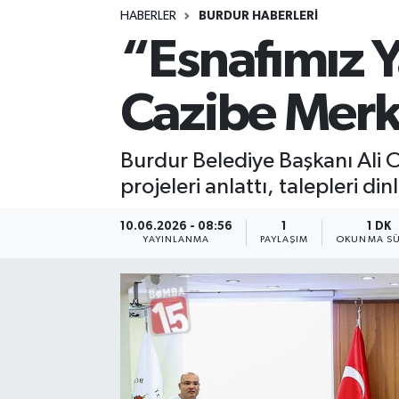
HABERLER
BURDUR HABERLERİ
Siyasetçi
“Esnafımız 
Spor
Cazibe Merk
Tebrik
Burdur Belediye Başkanı Ali O
Türkiye
projeleri anlattı, talepleri din
10.06.2026 - 08:56
1
1 DK
YAYINLANMA
PAYLAŞIM
OKUNMA SÜ