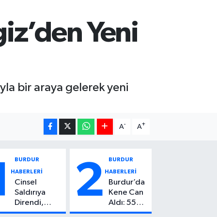
iz’den Yeni
yla bir araya gelerek yeni
-
+
A
A
BURDUR
BURDUR
1
2
HABERLERİ
HABERLERİ
Cinsel
Burdur’da
Saldırıya
Kene Can
Direndi,
Aldı: 55
Başından
Yaşındaki