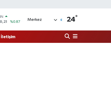
°
R
24
Merkez
36
%0.18
10
%0.32
İletişim
İN
11
%0.38
 ALTIN
.55
%0.03
00
9
%-14
IN
0,21
%0.87