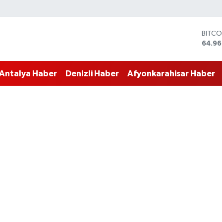
DOLA
47,74
EURO
55,25
Antalya Haber
Denizli Haber
Afyonkarahisar Haber
STERL
64,48
GRAM
6660
BİST1
13.77
BITCO
64.96