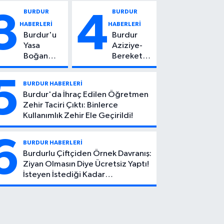
Vuruldu: 14
Kadın
BURDUR
BURDUR
3
4
Yaşındaki
Hayatını
HABERLERİ
HABERLERİ
Çocuktan
Kaybetti
Burdur'u
Burdur
Kötü Haber!
Yasa
Aziziye-
Boğan
Bereket
Ölüm:
Köyü
Mehmet
Yolunda
5
BURDUR HABERLERİ
Can Atıcı
Feci Kaza:
Burdur'da İhraç Edilen Öğretmen
Genç
1 Ölü, 2
Zehir Taciri Çıktı: Binlerce
Yaşta
Yaralı
Kullanımlık Zehir Ele Geçirildi!
Yaşamını
Yitirdi
6
BURDUR HABERLERİ
Burdurlu Çiftçiden Örnek Davranış:
Ziyan Olmasın Diye Ücretsiz Yaptı!
İsteyen İstediği Kadar
Toplayabilecek