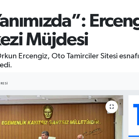
Yanımızda”: Erceng
ezi Müjdesi
rkun Ercengiz, Oto Tamirciler Sitesi esnafı
ledi.
RESI