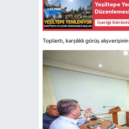
Yeşiltepe Ye
Düzenlemesi
İçeriği Görünt
Toplantı, karşılıklı görüş alışverişin