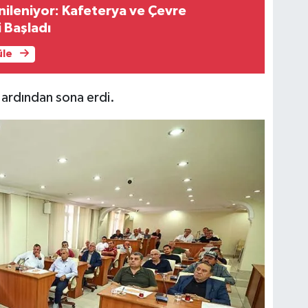
nileniyor: Kafeterya ve Çevre
 Başladı
üle
in ardından sona erdi.