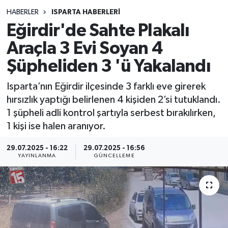
HABERLER
ISPARTA HABERLERİ
Siyasetçi
Eğirdir'de Sahte Plakalı
Spor
Araçla 3 Evi Soyan 4
Şüpheliden 3 'ü Yakalandı
Tebrik
Isparta’nın Eğirdir ilçesinde 3 farklı eve girerek
Türkiye
hırsızlık yaptığı belirlenen 4 kişiden 2’si tutuklandı.
1 şüpheli adli kontrol şartıyla serbest bırakılırken,
1 kişi ise halen aranıyor.
29.07.2025 - 16:22
29.07.2025 - 16:56
YAYINLANMA
GÜNCELLEME