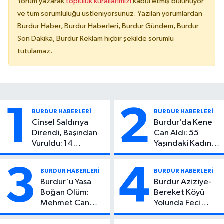
Yorum yazarak
topluluk kurallarımızı
kabul etmiş bulunuyor
ve tüm sorumluluğu üstleniyorsunuz. Yazılan yorumlardan
Burdur Haber, Burdur Haberleri, Burdur Gündem, Burdur
Son Dakika, Burdur Reklam hiçbir şekilde sorumlu
tutulamaz.
1
2
BURDUR HABERLERİ
BURDUR HABERLERİ
Cinsel Saldırıya
Burdur’da Kene
Direndi, Başından
Can Aldı: 55
Vuruldu: 14
Yaşındaki Kadın
Yaşındaki Çocuktan
Hayatını Kaybetti
Kötü Haber!
3
4
BURDUR HABERLERİ
BURDUR HABERLERİ
Burdur'u Yasa
Burdur Aziziye-
Boğan Ölüm:
Bereket Köyü
Mehmet Can
Yolunda Feci
Atıcı Genç Yaşta
Kaza: 1 Ölü, 2