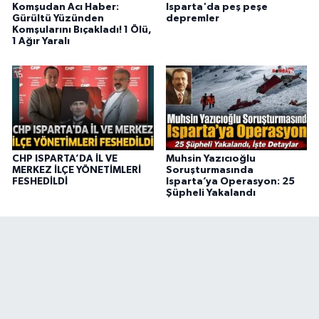
Komşudan Acı Haber:
Isparta'da peş peşe
Gürültü Yüzünden
depremler
Komşularını Bıçakladı! 1 Ölü,
1 Ağır Yaralı
CHP ISPARTA’DA İL VE
Muhsin Yazıcıoğlu
MERKEZ İLÇE YÖNETİMLERİ
Soruşturmasında
FESHEDİLDİ
Isparta’ya Operasyon: 25
Şüpheli Yakalandı