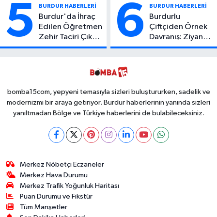
Yaşamını Yitirdi
Yaralı
5
6
BURDUR HABERLERİ
BURDUR HABERLERİ
Burdur'da İhraç
Burdurlu
Edilen Öğretmen
Çiftçiden Örnek
Zehir Taciri Çıktı:
Davranış: Ziyan
Binlerce
Olmasın Diye
Kullanımlık Zehir
Ücretsiz Yaptı!
Ele Geçirildi!
İsteyen İstediği
Kadar
Toplayabilecek
bomba15com, yepyeni temasıyla sizleri buluştururken, sadelik ve
modernizmi bir araya getiriyor. Burdur haberlerinin yanında sizleri
yanıltmadan Bölge ve Türkiye haberlerini de bulabileceksiniz.
Merkez Nöbetçi Eczaneler
Merkez Hava Durumu
Merkez Trafik Yoğunluk Haritası
Puan Durumu ve Fikstür
Tüm Manşetler