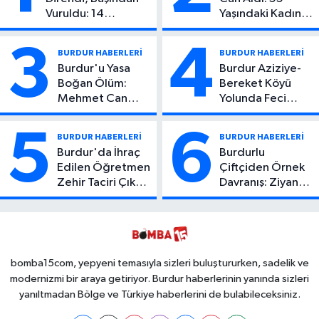
Vuruldu: 14
Yaşındaki Kadın
Yaşındaki Çocuktan
Hayatını Kaybetti
Kötü Haber!
3
4
BURDUR HABERLERİ
BURDUR HABERLERİ
Burdur'u Yasa
Burdur Aziziye-
Boğan Ölüm:
Bereket Köyü
Mehmet Can
Yolunda Feci
Atıcı Genç Yaşta
Kaza: 1 Ölü, 2
Yaşamını Yitirdi
Yaralı
5
6
BURDUR HABERLERİ
BURDUR HABERLERİ
Burdur'da İhraç
Burdurlu
Edilen Öğretmen
Çiftçiden Örnek
Zehir Taciri Çıktı:
Davranış: Ziyan
Binlerce
Olmasın Diye
Kullanımlık Zehir
Ücretsiz Yaptı!
Ele Geçirildi!
İsteyen İstediği
Kadar
Toplayabilecek
bomba15com, yepyeni temasıyla sizleri buluştururken, sadelik ve
modernizmi bir araya getiriyor. Burdur haberlerinin yanında sizleri
yanıltmadan Bölge ve Türkiye haberlerini de bulabileceksiniz.