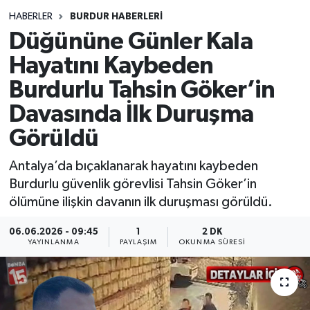
HABERLER
BURDUR HABERLERİ
Siyasetçi
Düğününe Günler Kala
Spor
Hayatını Kaybeden
Burdurlu Tahsin Göker’in
Tebrik
Davasında İlk Duruşma
Türkiye
Görüldü
Antalya’da bıçaklanarak hayatını kaybeden
Burdurlu güvenlik görevlisi Tahsin Göker’in
ölümüne ilişkin davanın ilk duruşması görüldü.
06.06.2026 - 09:45
1
2 DK
YAYINLANMA
PAYLAŞIM
OKUNMA SÜRESI