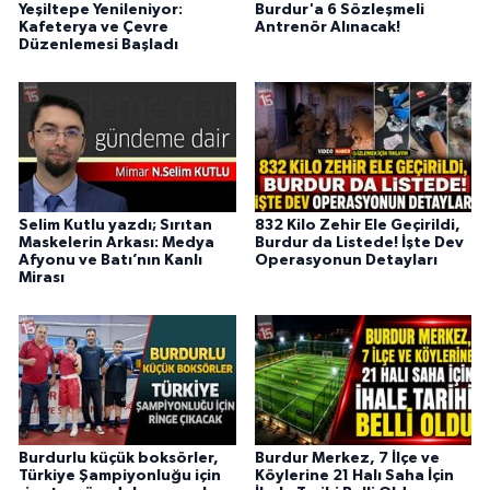
Yeşiltepe Yenileniyor:
Burdur'a 6 Sözleşmeli
Kafeterya ve Çevre
Antrenör Alınacak!
Düzenlemesi Başladı
Selim Kutlu yazdı; Sırıtan
832 Kilo Zehir Ele Geçirildi,
Maskelerin Arkası: Medya
Burdur da Listede! İşte Dev
Afyonu ve Batı’nın Kanlı
Operasyonun Detayları
Mirası
Burdurlu küçük boksörler,
Burdur Merkez, 7 İlçe ve
Türkiye Şampiyonluğu için
Köylerine 21 Halı Saha İçin