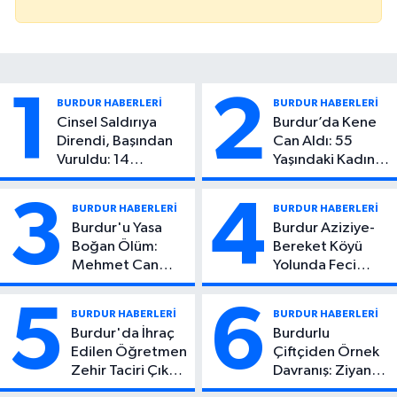
1
2
BURDUR HABERLERİ
BURDUR HABERLERİ
Cinsel Saldırıya
Burdur’da Kene
Direndi, Başından
Can Aldı: 55
Vuruldu: 14
Yaşındaki Kadın
Yaşındaki Çocuktan
Hayatını Kaybetti
Kötü Haber!
3
4
BURDUR HABERLERİ
BURDUR HABERLERİ
Burdur'u Yasa
Burdur Aziziye-
Boğan Ölüm:
Bereket Köyü
Mehmet Can
Yolunda Feci
Atıcı Genç Yaşta
Kaza: 1 Ölü, 2
Yaşamını Yitirdi
Yaralı
5
6
BURDUR HABERLERİ
BURDUR HABERLERİ
Burdur'da İhraç
Burdurlu
Edilen Öğretmen
Çiftçiden Örnek
Zehir Taciri Çıktı:
Davranış: Ziyan
Binlerce
Olmasın Diye