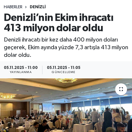
HABERLER
DENIZLI
Siyasetçi
Denizli’nin Ekim ihracatı
Spor
413 milyon dolar oldu
Denizli ihracatı bir kez daha 400 milyon doları
Tebrik
geçerek, Ekim ayında yüzde 7,3 artışla 413 milyon
dolar oldu.
Türkiye
05.11.2025 - 11:00
05.11.2025 - 11:05
YAYINLANMA
GÜNCELLEME