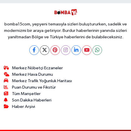
Kullanımlık Zehir
Ücretsiz Yaptı!
Ele Geçirildi!
İsteyen İstediği
Kadar
Toplayabilecek
bomba15com, yepyeni temasıyla sizleri buluştururken, sadelik ve
modernizmi bir araya getiriyor. Burdur haberlerinin yanında sizleri
yanıltmadan Bölge ve Türkiye haberlerini de bulabileceksiniz.
Merkez Nöbetçi Eczaneler
Merkez Hava Durumu
Merkez Trafik Yoğunluk Haritası
Puan Durumu ve Fikstür
Tüm Manşetler
Son Dakika Haberleri
Haber Arşivi