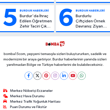
Atıcı Genç Yaşta
Kaza: 1 Ölü, 2
Yaşamını Yitirdi
Yaralı
5
6
BURDUR HABERLERİ
BURDUR HABERLERİ
Burdur'da İhraç
Burdurlu
Edilen Öğretmen
Çiftçiden Örnek
Zehir Taciri Çıktı:
Davranış: Ziyan
Binlerce
Olmasın Diye
Kullanımlık Zehir
Ücretsiz Yaptı!
Ele Geçirildi!
İsteyen İstediği
Kadar
Toplayabilecek
bomba15com, yepyeni temasıyla sizleri buluştururken, sadelik ve
modernizmi bir araya getiriyor. Burdur haberlerinin yanında sizleri
yanıltmadan Bölge ve Türkiye haberlerini de bulabileceksiniz.
Merkez Nöbetçi Eczaneler
Merkez Hava Durumu
Merkez Trafik Yoğunluk Haritası
Puan Durumu ve Fikstür