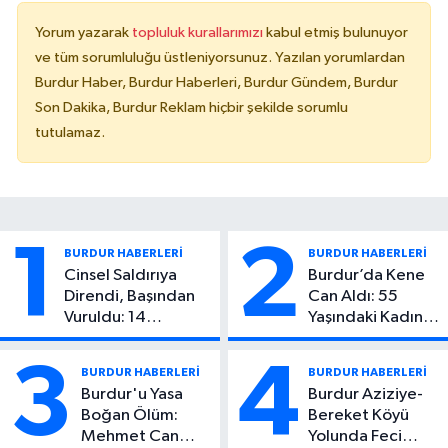
Yorum yazarak
topluluk kurallarımızı
kabul etmiş bulunuyor
ve tüm sorumluluğu üstleniyorsunuz. Yazılan yorumlardan
Burdur Haber, Burdur Haberleri, Burdur Gündem, Burdur
Son Dakika, Burdur Reklam hiçbir şekilde sorumlu
tutulamaz.
1
2
BURDUR HABERLERİ
BURDUR HABERLERİ
Cinsel Saldırıya
Burdur’da Kene
Direndi, Başından
Can Aldı: 55
Vuruldu: 14
Yaşındaki Kadın
Yaşındaki Çocuktan
Hayatını Kaybetti
Kötü Haber!
3
4
BURDUR HABERLERİ
BURDUR HABERLERİ
Burdur'u Yasa
Burdur Aziziye-
Boğan Ölüm:
Bereket Köyü
Mehmet Can
Yolunda Feci