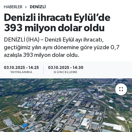
HABERLER
DENIZLI
Siyasetçi
Denizli ihracatı Eylül’de
Spor
393 milyon dolar oldu
DENİZLİ (İHA) – Denizli Eylül ayı ihracatı,
Tebrik
geçtiğimiz yılın aynı dönemine göre yüzde 0,7
azalışla 393 milyon dolar oldu.
Türkiye
03.10.2025 - 14:25
03.10.2025 - 14:30
YAYINLANMA
GÜNCELLEME