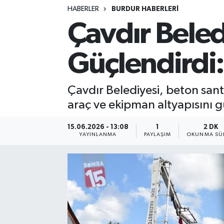
HABERLER
BURDUR HABERLERİ
Siyasetçi
Çavdır Beled
Spor
Güçlendirdi
Tebrik
Çavdır Belediyesi, beton sant
Türkiye
araç ve ekipman altyapısını g
15.06.2026 - 13:08
1
2 DK
YAYINLANMA
PAYLAŞIM
OKUNMA SÜR