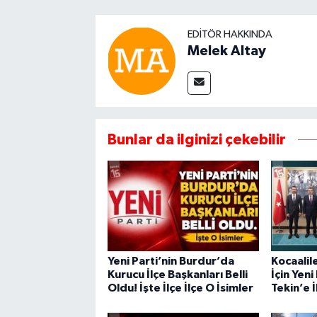
EDITÖR HAKKINDA
Melek Altay
Bunlar da ilginizi çekebilir
Yeni Parti’nin Burdur’da
Kocaalil
Kurucu İlçe Başkanları Belli
İçin Yeni
Oldu! İşte İlçe İlçe O İsimler
Tekin’e İ