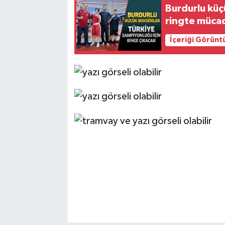
Burdurlu küç
ringte müca
İçeriği Görünt