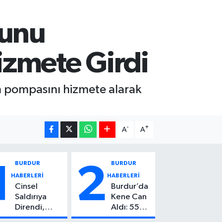
sunu
izmete Girdi
on pompasını hizmete alarak
-
+
A
A
BURDUR
BURDUR
1
2
HABERLERİ
HABERLERİ
Cinsel
Burdur’da
Saldırıya
Kene Can
Direndi,
Aldı: 55
Başından
Yaşındaki