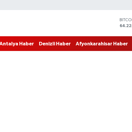
DOLA
47,71
EURO
55,03
Antalya Haber
Denizli Haber
Afyonkarahisar Haber
STERL
64,24
GRAM 
6574.
BİST1
13.79
BITCO
64.22