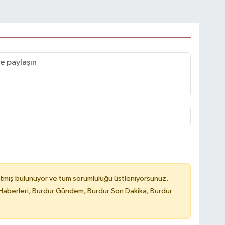
tmiş bulunuyor ve tüm sorumluluğu üstleniyorsunuz.
Haberleri, Burdur Gündem, Burdur Son Dakika, Burdur