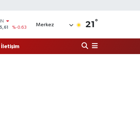
°
R
21
Merkez
43
%0.16
17
%-0.02
İletişim
İN
63
%0.07
ALTIN
81
%1.44
00
9
%70
IN
5,61
%-0.63