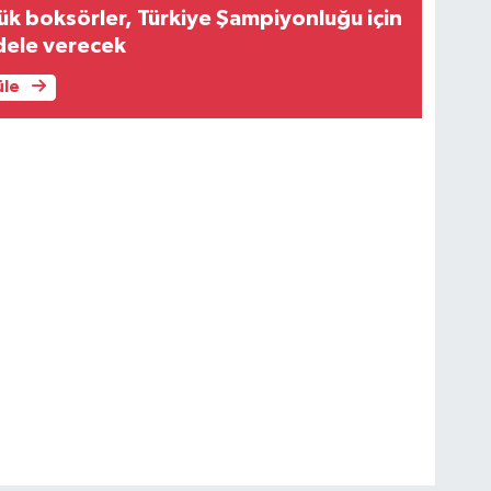
ük boksörler, Türkiye Şampiyonluğu için
dele verecek
üle