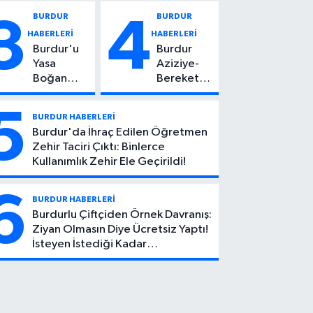
Vuruldu: 14
Kadın
BURDUR
BURDUR
3
4
Yaşındaki
Hayatını
HABERLERİ
HABERLERİ
Çocuktan
Kaybetti
Burdur'u
Burdur
Kötü Haber!
Yasa
Aziziye-
Boğan
Bereket
Ölüm:
Köyü
Mehmet
Yolunda
5
BURDUR HABERLERİ
Can Atıcı
Feci Kaza:
Burdur'da İhraç Edilen Öğretmen
Genç
1 Ölü, 2
Zehir Taciri Çıktı: Binlerce
Yaşta
Yaralı
Kullanımlık Zehir Ele Geçirildi!
Yaşamını
Yitirdi
6
BURDUR HABERLERİ
Burdurlu Çiftçiden Örnek Davranış:
Ziyan Olmasın Diye Ücretsiz Yaptı!
İsteyen İstediği Kadar
Toplayabilecek