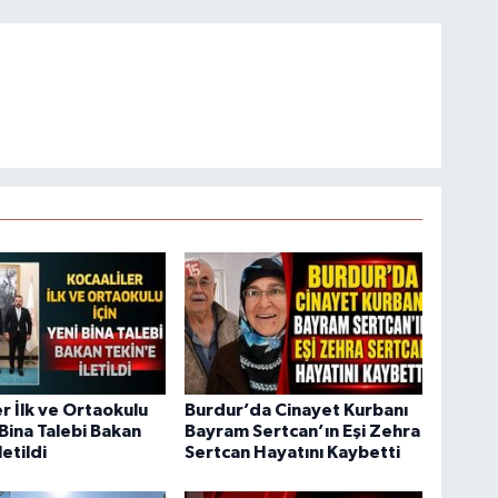
er İlk ve Ortaokulu
Burdur’da Cinayet Kurbanı
 Bina Talebi Bakan
Bayram Sertcan’ın Eşi Zehra
letildi
Sertcan Hayatını Kaybetti