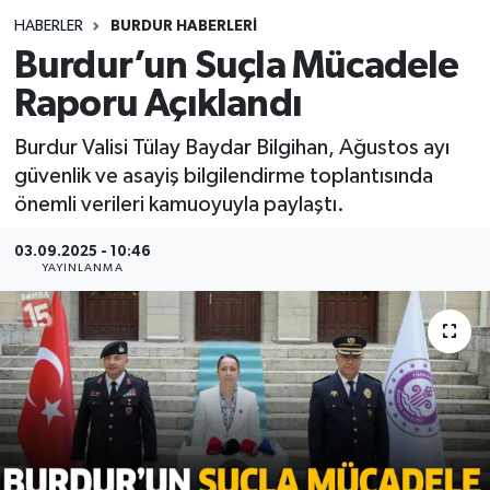
HABERLER
BURDUR HABERLERİ
Siyasetçi
Burdur’un Suçla Mücadele
Spor
Raporu Açıklandı
Burdur Valisi Tülay Baydar Bilgihan, Ağustos ayı
Tebrik
güvenlik ve asayiş bilgilendirme toplantısında
önemli verileri kamuoyuyla paylaştı.
Türkiye
03.09.2025 - 10:46
YAYINLANMA