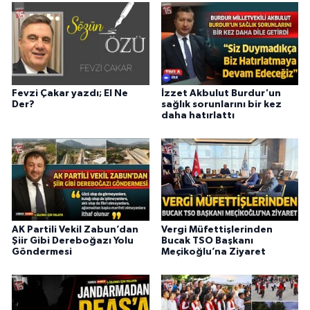
Fevzi Çakar yazdı; El Ne
İzzet Akbulut Burdur'un
Der?
sağlık sorunlarını bir kez
daha hatırlattı
AK Partili Vekil Zabun’dan
Vergi Müfettişlerinden
Şiir Gibi Dereboğazı Yolu
Bucak TSO Başkanı
Göndermesi
Meçikoğlu’na Ziyaret