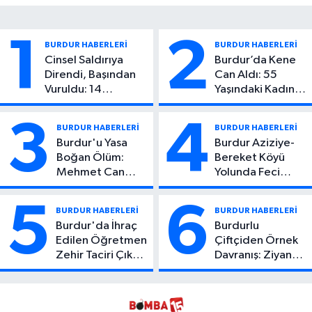
1
2
BURDUR HABERLERİ
BURDUR HABERLERİ
Cinsel Saldırıya
Burdur’da Kene
Direndi, Başından
Can Aldı: 55
Vuruldu: 14
Yaşındaki Kadın
Yaşındaki Çocuktan
Hayatını Kaybetti
Kötü Haber!
3
4
BURDUR HABERLERİ
BURDUR HABERLERİ
Burdur'u Yasa
Burdur Aziziye-
Boğan Ölüm:
Bereket Köyü
Mehmet Can
Yolunda Feci
Atıcı Genç Yaşta
Kaza: 1 Ölü, 2
Yaşamını Yitirdi
Yaralı
5
6
BURDUR HABERLERİ
BURDUR HABERLERİ
Burdur'da İhraç
Burdurlu
Edilen Öğretmen
Çiftçiden Örnek
Zehir Taciri Çıktı:
Davranış: Ziyan
Binlerce
Olmasın Diye
Kullanımlık Zehir
Ücretsiz Yaptı!
Ele Geçirildi!
İsteyen İstediği