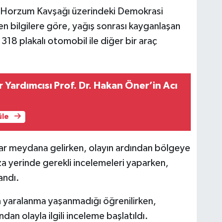
n Horzum Kavşağı üzerindeki Demokrasi
n bilgilere göre, yağış sonrası kayganlaşan
18 plakalı otomobil ile diğer bir araç
Yardımcısı Prof. Dr. Hakan Öner’in Acı
üle
sar meydana gelirken, olayın ardından bölgeye
aza yerinde gerekli incelemeleri yaparken,
andı.
a yaralanma yaşanmadığı öğrenilirken,
an olayla ilgili inceleme başlatıldı.