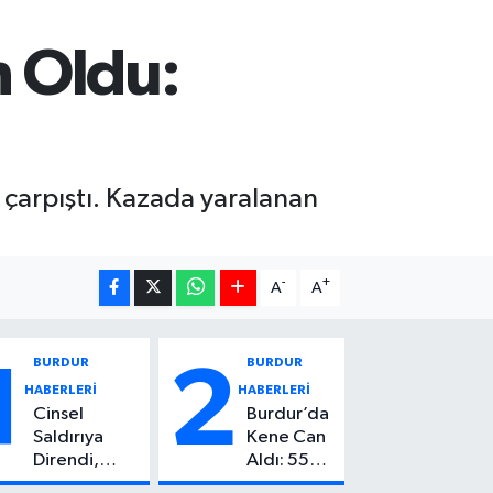
 Oldu:
 çarpıştı. Kazada yaralanan
-
+
A
A
BURDUR
BURDUR
1
2
HABERLERİ
HABERLERİ
Cinsel
Burdur’da
Saldırıya
Kene Can
Direndi,
Aldı: 55
Başından
Yaşındaki