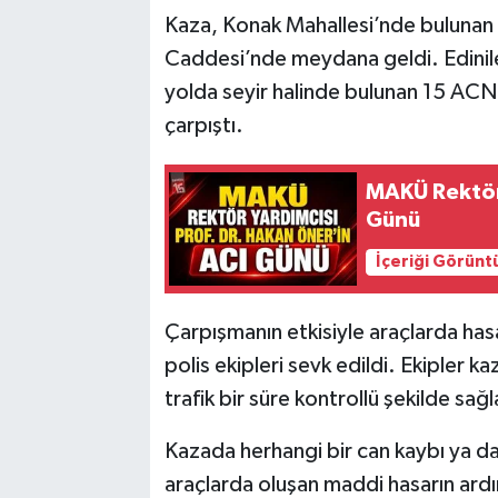
Kaza, Konak Mahallesi’nde buluna
Caddesi’nde meydana geldi. Edinile
yolda seyir halinde bulunan 15 ACN 3
çarpıştı.
MAKÜ Rektör 
Günü
İçeriği Görünt
Çarpışmanın etkisiyle araçlarda ha
polis ekipleri sevk edildi. Ekipler k
trafik bir süre kontrollü şekilde sağl
Kazada herhangi bir can kaybı ya d
araçlarda oluşan maddi hasarın ardınd