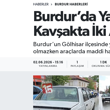
HABERLER
BURDUR HABERLERİ
Siyasetçi
Burdur’da Y
Spor
Kavşakta İki 
Tebrik
Burdur’un Gölhisar ilçesinde 
Türkiye
olmazken araçlarda maddi ha
02.06.2026 - 15:16
1
1 DK
YAYINLANMA
PAYLAŞIM
OKUNMA SÜR