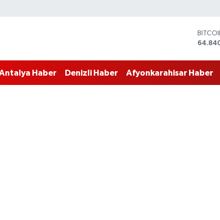
DOLA
47,74
EURO
55,25
Antalya Haber
Denizli Haber
Afyonkarahisar Haber
STERL
64,481
GRAM 
6660.
BİST1
13.779
BITCO
64.84