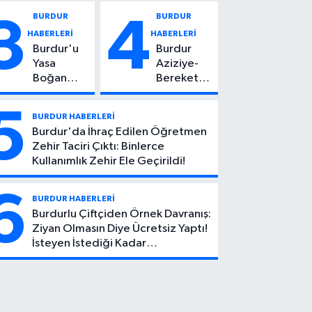
Vuruldu: 14
Kadın
BURDUR
BURDUR
3
4
Yaşındaki
Hayatını
HABERLERİ
HABERLERİ
Çocuktan
Kaybetti
Burdur'u
Burdur
Kötü Haber!
Yasa
Aziziye-
Boğan
Bereket
Ölüm:
Köyü
Mehmet
Yolunda
5
BURDUR HABERLERİ
Can Atıcı
Feci Kaza:
Burdur'da İhraç Edilen Öğretmen
Genç
1 Ölü, 2
Zehir Taciri Çıktı: Binlerce
Yaşta
Yaralı
Kullanımlık Zehir Ele Geçirildi!
Yaşamını
Yitirdi
6
BURDUR HABERLERİ
Burdurlu Çiftçiden Örnek Davranış:
Ziyan Olmasın Diye Ücretsiz Yaptı!
İsteyen İstediği Kadar
Toplayabilecek