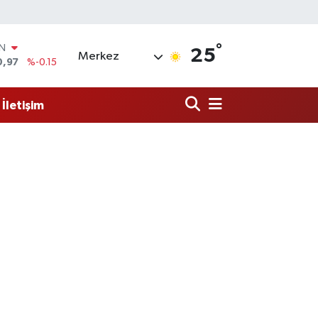
°
R
25
Merkez
36
%0.18
10
%0.32
İletişim
İN
1
%0.38
ALTIN
55
%0
00
%-14
IN
0,97
%-0.15