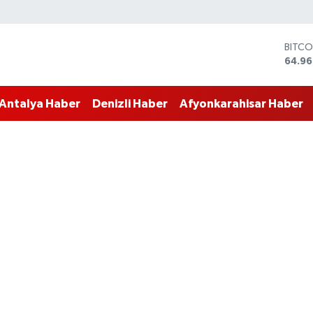
BITCO
64.96
DOLA
47,74
EURO
55,25
Antalya Haber
Denizli Haber
Afyonkarahisar Haber
STERL
64,48
GRAM
6660
BİST1
13.77