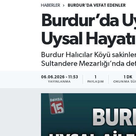
HABERLER
BURDUR'DA VEFAT EDENLER
Siyasetçi
Burdur’da Uy
Spor
Uysal Hayatı
Tebrik
Burdur Halıcılar Köyü sakinle
Türkiye
Sultandere Mezarlığı’nda de
06.06.2026 - 11:53
1
1 DK
YAYINLANMA
PAYLAŞIM
OKUNMA SÜR