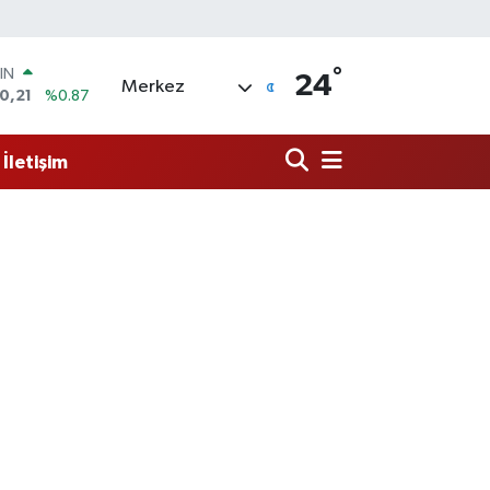
IN
0,21
%0.87
°
R
24
Merkez
36
%0.18
10
%0.32
İletişim
İN
11
%0.38
 ALTIN
.55
%0.03
00
9
%-14