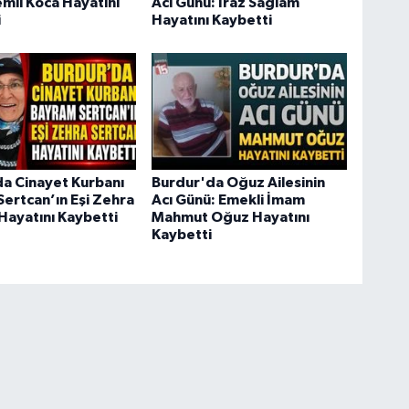
mil Koca Hayatını
Acı Günü: Iraz Sağlam
i
Hayatını Kaybetti
a Cinayet Kurbanı
Burdur'da Oğuz Ailesinin
ertcan’ın Eşi Zehra
Acı Günü: Emekli İmam
Hayatını Kaybetti
Mahmut Oğuz Hayatını
Kaybetti