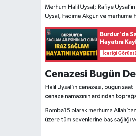
Merhum Halil Uysal; Rafiye Uysal’ın
Uysal, Fadime Akgün ve merhume 
Burdur'da Sa
Hayatını Kay
İçeriği Görünt
Cenazesi Bugün De
Halil Uysal’ın cenazesi, bugün saat
cenaze namazının ardından toprağa
Bomba15 olarak merhuma Allah’tan ra
üzere tüm sevenlerine baş sağlığı ve