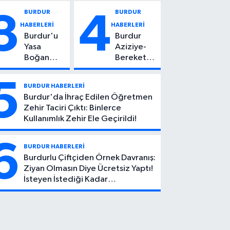
Vuruldu: 14
Kadın
BURDUR
BURDUR
3
4
Yaşındaki
Hayatını
HABERLERİ
HABERLERİ
Çocuktan
Kaybetti
Burdur'u
Burdur
Kötü Haber!
Yasa
Aziziye-
Boğan
Bereket
Ölüm:
Köyü
Mehmet
Yolunda
5
BURDUR HABERLERİ
Can Atıcı
Feci Kaza:
Burdur'da İhraç Edilen Öğretmen
Genç
1 Ölü, 2
Zehir Taciri Çıktı: Binlerce
Yaşta
Yaralı
Kullanımlık Zehir Ele Geçirildi!
Yaşamını
Yitirdi
6
BURDUR HABERLERİ
Burdurlu Çiftçiden Örnek Davranış:
Ziyan Olmasın Diye Ücretsiz Yaptı!
İsteyen İstediği Kadar
Toplayabilecek