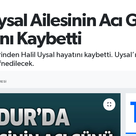
sal Ailesinin Acı G
nı Kaybetti
rinden Halil Uysal hayatını kaybetti. Uysal
fnedilecek.
ESI