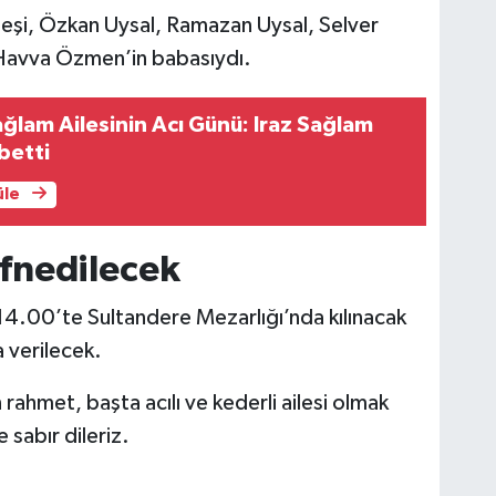
 eşi, Özkan Uysal, Ramazan Uysal, Selver
Havva Özmen’in babasıydı.
ğlam Ailesinin Acı Günü: Iraz Sağlam
betti
üle
fnedilecek
 14.00’te Sultandere Mezarlığı’nda kılınacak
 verilecek.
hmet, başta acılı ve kederli ailesi olmak
 sabır dileriz.