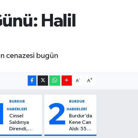
ünü: Halil
’ın cenazesi bugün
-
+
A
A
BURDUR
BURDUR
1
2
HABERLERİ
HABERLERİ
Cinsel
Burdur’da
Saldırıya
Kene Can
Direndi,
Aldı: 55
Başından
Yaşındaki