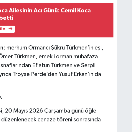
ca Ailesinin Acı Günü: Cemil Koca
betti
üle
men; merhum Ormancı Şükrü Türkmen’in eşi,
 Ömer Türkmen, emekli orman muhafaza
naflarından Eflatun Türkmen ve Serpil
 Ayrıca Troyse Perde’den Yusuf Erkan’ın da
k
i, 20 Mayıs 2026 Çarşamba günü öğle
 düzenlenecek cenaze töreni sonrasında