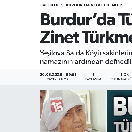
HABERLER
BURDUR'DA VEFAT EDENLER
Siyasetçi
Burdur’da T
Spor
Zinet Türkm
Tebrik
Yeşilova Salda Köyü sakinler
Türkiye
namazının ardından defnedil
20.05.2026 - 09:51
1
1 DK
YAYINLANMA
PAYLAŞIM
OKUNMA SÜ