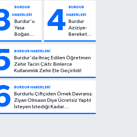
Vuruldu: 14
Kadın
BURDUR
BURDUR
3
4
Yaşındaki
Hayatını
HABERLERİ
HABERLERİ
Çocuktan
Kaybetti
Burdur'u
Burdur
Kötü Haber!
Yasa
Aziziye-
Boğan
Bereket
Ölüm:
Köyü
Mehmet
Yolunda
5
BURDUR HABERLERİ
Can Atıcı
Feci Kaza:
Burdur'da İhraç Edilen Öğretmen
Genç
1 Ölü, 2
Zehir Taciri Çıktı: Binlerce
Yaşta
Yaralı
Kullanımlık Zehir Ele Geçirildi!
Yaşamını
Yitirdi
6
BURDUR HABERLERİ
Burdurlu Çiftçiden Örnek Davranış:
Ziyan Olmasın Diye Ücretsiz Yaptı!
İsteyen İstediği Kadar
Toplayabilecek