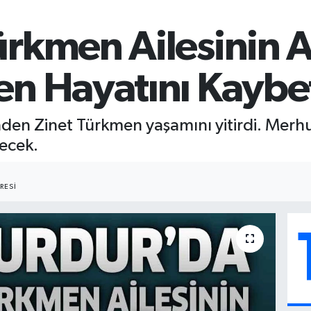
ürkmen Ailesinin A
en Hayatını Kaybet
inden Zinet Türkmen yaşamını yitirdi. Me
ecek.
RESI