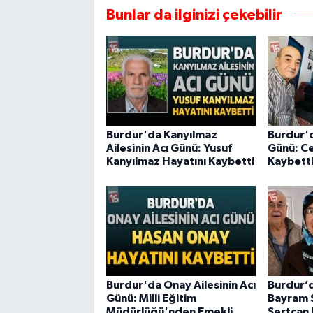
Bunlar da ilginizi çekebilir
Burdur'da Kanyılmaz
Burdur'd
Ailesinin Acı Günü: Yusuf
Günü: Ce
Kanyılmaz Hayatını Kaybetti
Kaybett
Burdur'da Onay Ailesinin Acı
Burdur’d
Günü: Milli Eğitim
Bayram S
Müdürlüğü'nden Emekli
Sertcan 