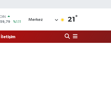
°
AR
21
Merkez
7436
%0.18
O
2510
%0.32
İletişim
RLİN
811
%0.38
M ALTIN
0.55
%0.03
T100
79
%-14
COIN
959,79
%1.11