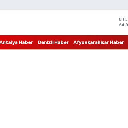
DOL
47,
EUR
55,
Antalya Haber
Denizli Haber
Afyonkarahisar Haber
STE
64,4
GRA
666
BİS
13.7
BIT
64.