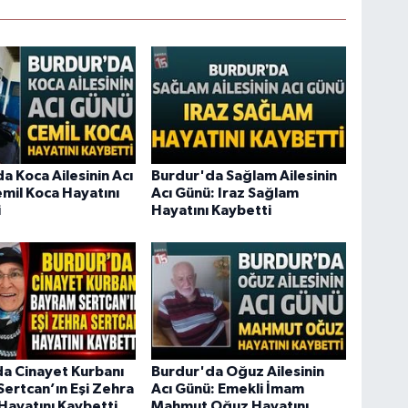
a Koca Ailesinin Acı
Burdur'da Sağlam Ailesinin
mil Koca Hayatını
Acı Günü: Iraz Sağlam
i
Hayatını Kaybetti
a Cinayet Kurbanı
Burdur'da Oğuz Ailesinin
ertcan’ın Eşi Zehra
Acı Günü: Emekli İmam
Hayatını Kaybetti
Mahmut Oğuz Hayatını