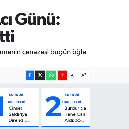
cı Günü:
ti
rhumenin cenazesi bugün öğle
-
+
A
A
BURDUR
BURDUR
1
2
HABERLERİ
HABERLERİ
Cinsel
Burdur’da
Saldırıya
Kene Can
Direndi,
Aldı: 55
Başından
Yaşındaki