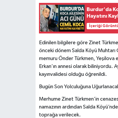
Burdur'da Ko
Hayatını Kay
İçeriği Görünt
Edinilen bilgilere göre Zinet Türk
önceki dönem Salda Köyü Muhtarı
memuru Önder Türkmen, Yeşilova es
Erkan’ın annesi olarak biliniyordu.
kayınvalidesi olduğu öğrenildi.
Bugün Son Yolculuğuna Uğurlanaca
Merhume Zinet Türkmen’in cenazes
namazının ardından Salda Köyü’nde
toprağa verilecek.