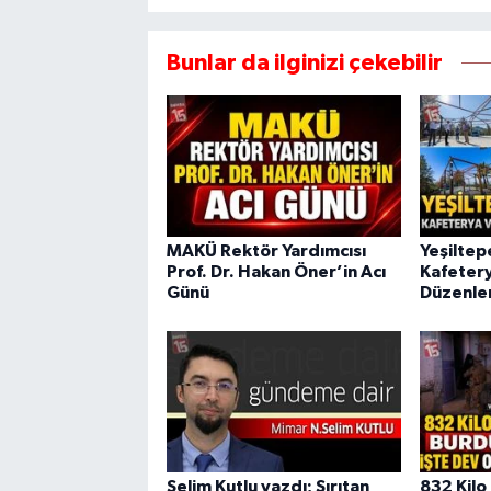
Bunlar da ilginizi çekebilir
MAKÜ Rektör Yardımcısı
Yeşiltep
Prof. Dr. Hakan Öner’in Acı
Kafeter
Günü
Düzenle
Selim Kutlu yazdı; Sırıtan
832 Kilo 