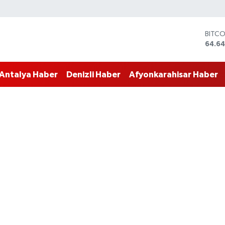
DOLA
47,6
EURO
55,0
Antalya Haber
Denizli Haber
Afyonkarahisar Haber
STERL
64,21
GRAM
6500
BİST1
13.79
BITC
64.64