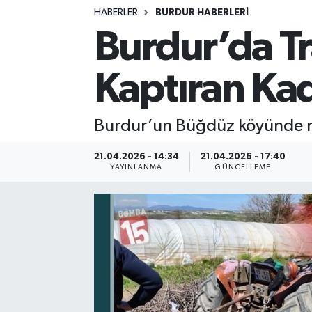
HABERLER
BURDUR HABERLERİ
Siyasetçi
Burdur’da Tr
Spor
Kaptıran Kad
Tebrik
Burdur’un Büğdüz köyünde me
Türkiye
21.04.2026 - 14:34
21.04.2026 - 17:40
YAYINLANMA
GÜNCELLEME