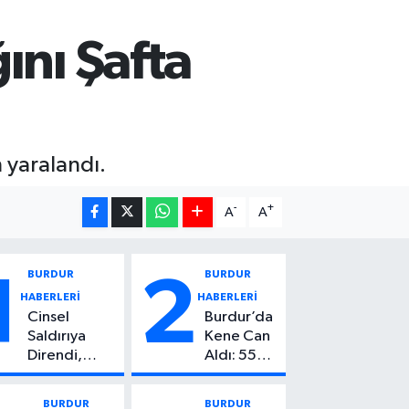
ını Şafta
 yaralandı.
-
+
A
A
BURDUR
BURDUR
1
2
HABERLERİ
HABERLERİ
Cinsel
Burdur’da
Saldırıya
Kene Can
Direndi,
Aldı: 55
Başından
Yaşındaki
Vuruldu: 14
Kadın
BURDUR
BURDUR