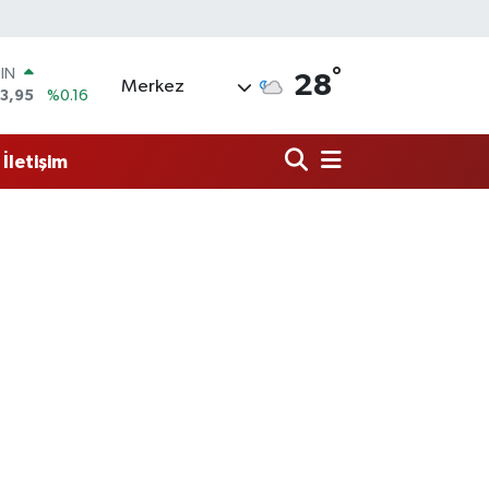
°
R
28
Merkez
704
%0
406
%-0.08
İletişim
İN
43
%0
 ALTIN
.87
%0.12
00
9
%70
OIN
3,95
%0.16