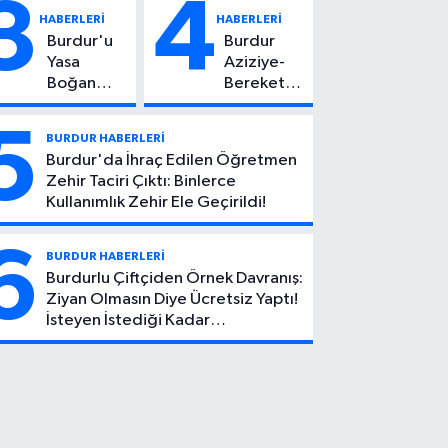
3
4
Yaşındaki
Hayatını
HABERLERİ
HABERLERİ
Çocuktan
Kaybetti
Burdur'u
Burdur
Kötü Haber!
Yasa
Aziziye-
Boğan
Bereket
Ölüm:
Köyü
Mehmet
Yolunda
5
BURDUR HABERLERİ
Can Atıcı
Feci Kaza:
Burdur'da İhraç Edilen Öğretmen
Genç
1 Ölü, 2
Zehir Taciri Çıktı: Binlerce
Yaşta
Yaralı
Kullanımlık Zehir Ele Geçirildi!
Yaşamını
Yitirdi
6
BURDUR HABERLERİ
Burdurlu Çiftçiden Örnek Davranış:
Ziyan Olmasın Diye Ücretsiz Yaptı!
İsteyen İstediği Kadar
Toplayabilecek