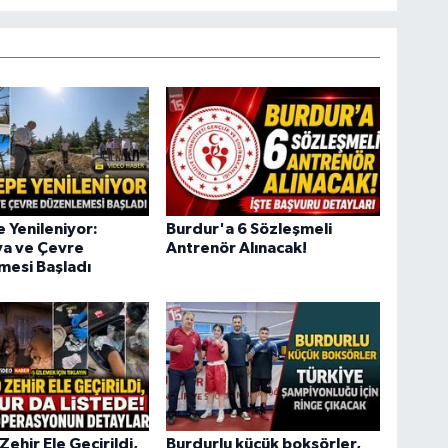
e Yenileniyor:
Burdur'a 6 Sözleşmeli
ya ve Çevre
Antrenör Alınacak!
mesi Başladı
Zehir Ele Geçirildi,
Burdurlu küçük boksörler,