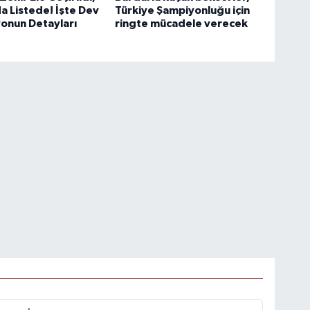
a Listede! İşte Dev
Türkiye Şampiyonluğu için
onun Detayları
ringte mücadele verecek