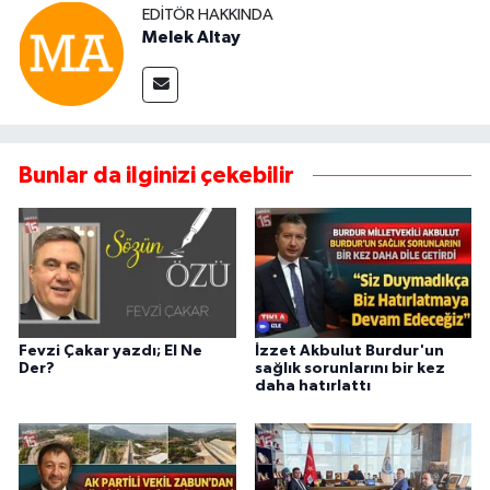
EDITÖR HAKKINDA
Melek Altay
Bunlar da ilginizi çekebilir
Fevzi Çakar yazdı; El Ne
İzzet Akbulut Burdur'un
Der?
sağlık sorunlarını bir kez
daha hatırlattı