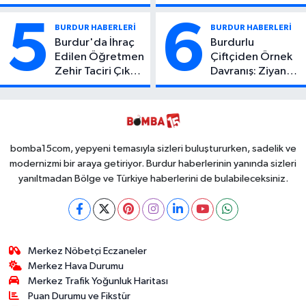
Atıcı Genç Yaşta
Kaza: 1 Ölü, 2
Yaşamını Yitirdi
Yaralı
5
6
BURDUR HABERLERİ
BURDUR HABERLERİ
Burdur'da İhraç
Burdurlu
Edilen Öğretmen
Çiftçiden Örnek
Zehir Taciri Çıktı:
Davranış: Ziyan
Binlerce
Olmasın Diye
Kullanımlık Zehir
Ücretsiz Yaptı!
Ele Geçirildi!
İsteyen İstediği
Kadar
Toplayabilecek
bomba15com, yepyeni temasıyla sizleri buluştururken, sadelik ve
modernizmi bir araya getiriyor. Burdur haberlerinin yanında sizleri
yanıltmadan Bölge ve Türkiye haberlerini de bulabileceksiniz.
Merkez Nöbetçi Eczaneler
Merkez Hava Durumu
Merkez Trafik Yoğunluk Haritası
Puan Durumu ve Fikstür