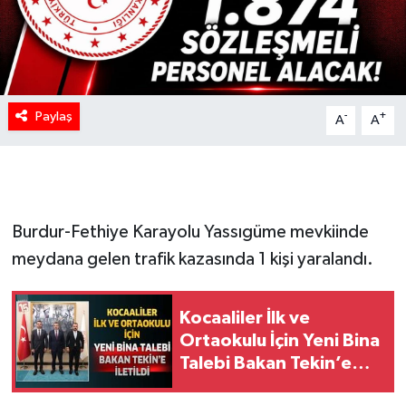
Paylaş
-
+
A
A
Burdur-Fethiye Karayolu Yassıgüme mevkiinde
meydana gelen trafik kazasında 1 kişi yaralandı.
Kocaaliler İlk ve
Ortaokulu İçin Yeni Bina
Talebi Bakan Tekin’e
İletildi