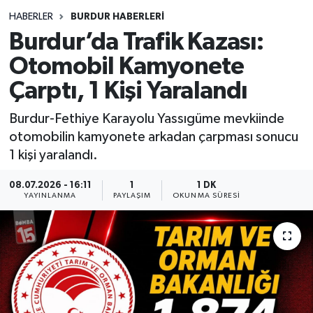
HABERLER
BURDUR HABERLERİ
Siyasetçi
Burdur’da Trafik Kazası:
Spor
Otomobil Kamyonete
Çarptı, 1 Kişi Yaralandı
Tebrik
Burdur-Fethiye Karayolu Yassıgüme mevkiinde
Türkiye
otomobilin kamyonete arkadan çarpması sonucu
1 kişi yaralandı.
08.07.2026 - 16:11
1
1 DK
YAYINLANMA
PAYLAŞIM
OKUNMA SÜRESI