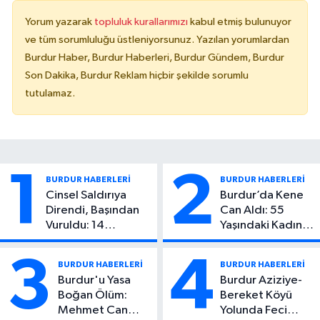
Yorum yazarak
topluluk kurallarımızı
kabul etmiş bulunuyor
ve tüm sorumluluğu üstleniyorsunuz. Yazılan yorumlardan
Burdur Haber, Burdur Haberleri, Burdur Gündem, Burdur
Son Dakika, Burdur Reklam hiçbir şekilde sorumlu
tutulamaz.
1
2
BURDUR HABERLERİ
BURDUR HABERLERİ
Cinsel Saldırıya
Burdur’da Kene
Direndi, Başından
Can Aldı: 55
Vuruldu: 14
Yaşındaki Kadın
Yaşındaki Çocuktan
Hayatını Kaybetti
Kötü Haber!
3
4
BURDUR HABERLERİ
BURDUR HABERLERİ
Burdur'u Yasa
Burdur Aziziye-
Boğan Ölüm:
Bereket Köyü
Mehmet Can
Yolunda Feci