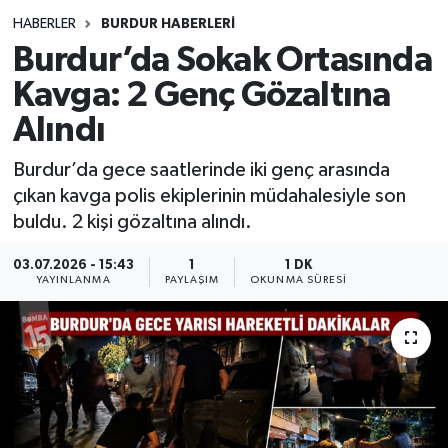
HABERLER
BURDUR HABERLERİ
Siyasetçi
Burdur’da Sokak Ortasında
Spor
Kavga: 2 Genç Gözaltına
Alındı
Tebrik
Burdur’da gece saatlerinde iki genç arasında
Türkiye
çıkan kavga polis ekiplerinin müdahalesiyle son
buldu. 2 kişi gözaltına alındı.
03.07.2026 - 15:43
1
1 DK
YAYINLANMA
PAYLAŞIM
OKUNMA SÜRESI