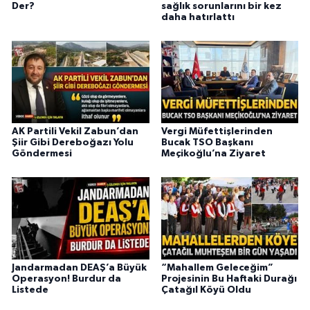
Der?
sağlık sorunlarını bir kez
daha hatırlattı
AK Partili Vekil Zabun’dan
Vergi Müfettişlerinden
Şiir Gibi Dereboğazı Yolu
Bucak TSO Başkanı
Göndermesi
Meçikoğlu’na Ziyaret
Jandarmadan DEAŞ’a Büyük
“Mahallem Geleceğim”
Operasyon! Burdur da
Projesinin Bu Haftaki Durağı
Listede
Çatağıl Köyü Oldu