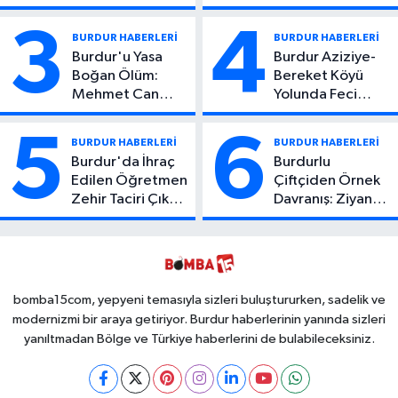
Yaşındaki Çocuktan
Hayatını Kaybetti
Kötü Haber!
3
4
BURDUR HABERLERİ
BURDUR HABERLERİ
Burdur'u Yasa
Burdur Aziziye-
Boğan Ölüm:
Bereket Köyü
Mehmet Can
Yolunda Feci
Atıcı Genç Yaşta
Kaza: 1 Ölü, 2
Yaşamını Yitirdi
Yaralı
5
6
BURDUR HABERLERİ
BURDUR HABERLERİ
Burdur'da İhraç
Burdurlu
Edilen Öğretmen
Çiftçiden Örnek
Zehir Taciri Çıktı:
Davranış: Ziyan
Binlerce
Olmasın Diye
Kullanımlık Zehir
Ücretsiz Yaptı!
Ele Geçirildi!
İsteyen İstediği
Kadar
Toplayabilecek
bomba15com, yepyeni temasıyla sizleri buluştururken, sadelik ve
modernizmi bir araya getiriyor. Burdur haberlerinin yanında sizleri
yanıltmadan Bölge ve Türkiye haberlerini de bulabileceksiniz.