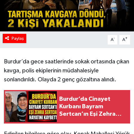
Paylaş
-
+
A
A
Burdur’da gece saatlerinde sokak ortasında çıkan
kavga, polis ekiplerinin müdahalesiyle
sonlandırıldı. Olayda 2 genç gözaltına alındı.
Burdur’da Cinayet
Kurbanı Bayram
Sertcan’ın Eşi Zehra
Sertcan Hayatını
Kaybetti
Edinilen bilgilere göre olay, Konak Mahallesi Yörük