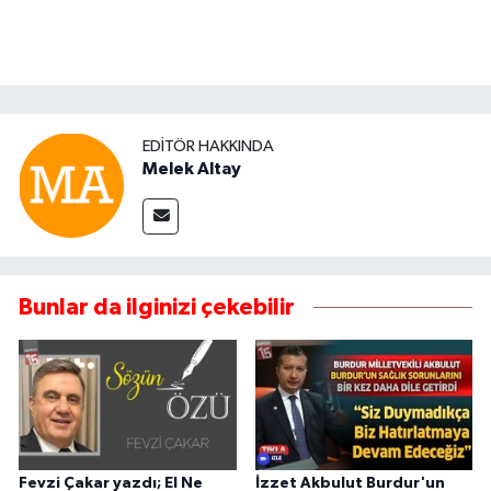
EDITÖR HAKKINDA
Melek Altay
Bunlar da ilginizi çekebilir
Fevzi Çakar yazdı; El Ne
İzzet Akbulut Burdur'un