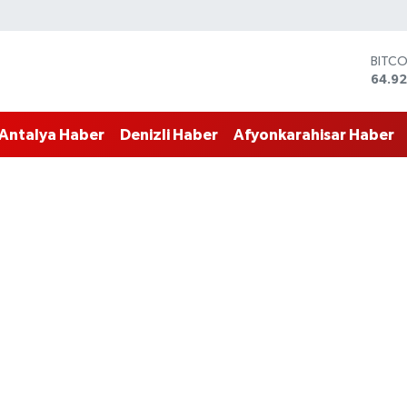
DOLA
47,5
EURO
55,0
Antalya Haber
Denizli Haber
Afyonkarahisar Haber
STERL
64,15
GRAM
6527
BİST1
13.70
BITC
64.92