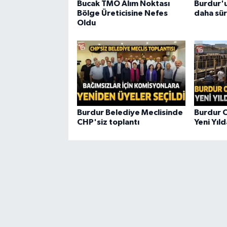
Bucak TMO Alım Noktası
Burdur'u
Bölge Üreticisine Nefes
daha sür
Oldu
Burdur Belediye Meclisinde
Burdur O
CHP'siz toplantı
Yeni Yıl