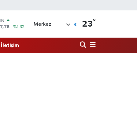
°
R
23
Merkez
894
%0.08
398
%-0.02
İletişim
İN
81
%0.16
 ALTIN
.85
%0.54
00
3
%11
OIN
7,78
%1.32