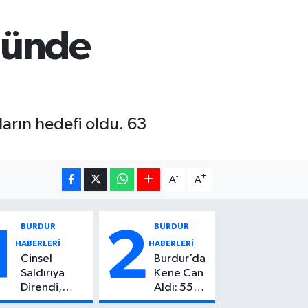
nünde
arın hedefi oldu. 63
-
+
A
A
BURDUR
BURDUR
1
2
HABERLERİ
HABERLERİ
Cinsel
Burdur’da
Saldırıya
Kene Can
Direndi,
Aldı: 55
Başından
Yaşındaki