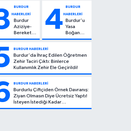
Vuruldu: 14
Kadın
BURDUR
BURDUR
3
4
Yaşındaki
Hayatını
HABERLERİ
HABERLERİ
Çocuktan
Kaybetti
Burdur
Burdur'u
Kötü Haber!
Aziziye-
Yasa
Bereket
Boğan
Köyü
Ölüm:
Yolunda
Mehmet
5
BURDUR HABERLERİ
Feci Kaza:
Can Atıcı
Burdur'da İhraç Edilen Öğretmen
1 Ölü, 2
Genç
Zehir Taciri Çıktı: Binlerce
Yaralı
Yaşta
Kullanımlık Zehir Ele Geçirildi!
Yaşamını
Yitirdi
6
BURDUR HABERLERİ
Burdurlu Çiftçiden Örnek Davranış:
Ziyan Olmasın Diye Ücretsiz Yaptı!
İsteyen İstediği Kadar
Toplayabilecek