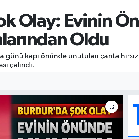
ok Olay: Evinin Ö
nlarından Oldu
 günü kapı önünde unutulan çanta hırsızl
sı çalındı.