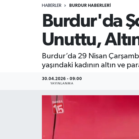
HABERLER
BURDUR HABERLERİ
Siyasetçi
Burdur'da Ş
Spor
Unuttu, Altı
Tebrik
Burdur’da 29 Nisan Çarşamba
Türkiye
yaşındaki kadının altın ve para
30.04.2026 - 09:00
YAYINLANMA