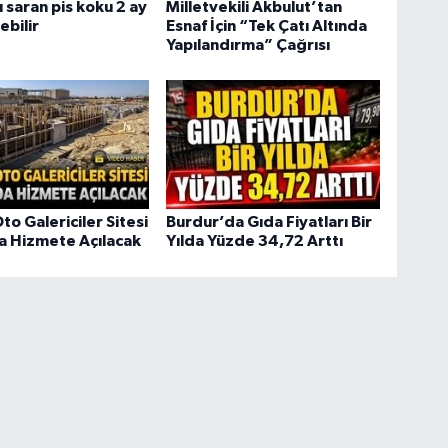
 saran pis koku 2 ay
Milletvekili Akbulut’tan
ebilir
Esnaf İçin “Tek Çatı Altında
Yapılandırma” Çağrısı
to Galericiler Sitesi
Burdur’da Gıda Fiyatları Bir
da Hizmete Açılacak
Yılda Yüzde 34,72 Arttı