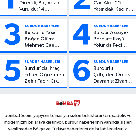
Direndi, Başından
Can Aldı: 55
Vuruldu: 14
Yaşındaki Kadın
Yaşındaki Çocuktan
Hayatını Kaybetti
Kötü Haber!
3
4
BURDUR HABERLERİ
BURDUR HABERLERİ
Burdur'u Yasa
Burdur Aziziye-
Boğan Ölüm:
Bereket Köyü
Mehmet Can
Yolunda Feci
Atıcı Genç Yaşta
Kaza: 1 Ölü, 2
Yaşamını Yitirdi
Yaralı
5
6
BURDUR HABERLERİ
BURDUR HABERLERİ
Burdur'da İhraç
Burdurlu
Edilen Öğretmen
Çiftçiden Örnek
Zehir Taciri Çıktı:
Davranış: Ziyan
Binlerce
Olmasın Diye
Kullanımlık Zehir
Ücretsiz Yaptı!
Ele Geçirildi!
İsteyen İstediği
Kadar
Toplayabilecek
bomba15com, yepyeni temasıyla sizleri buluştururken, sadelik ve
modernizmi bir araya getiriyor. Burdur haberlerinin yanında sizleri
yanıltmadan Bölge ve Türkiye haberlerini de bulabileceksiniz.