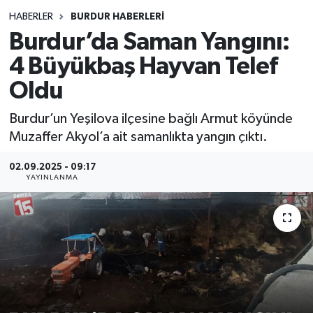
HABERLER
BURDUR HABERLERİ
Siyasetçi
Burdur’da Saman Yangını:
Spor
4 Büyükbaş Hayvan Telef
Oldu
Tebrik
Burdur’un Yeşilova ilçesine bağlı Armut köyünde
Türkiye
Muzaffer Akyol’a ait samanlıkta yangın çıktı.
02.09.2025 - 09:17
YAYINLANMA