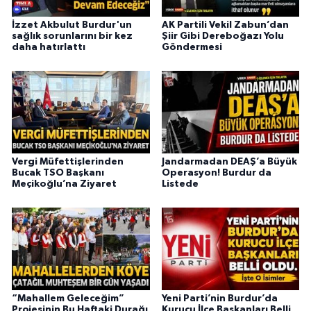
İzzet Akbulut Burdur'un
AK Partili Vekil Zabun’dan
sağlık sorunlarını bir kez
Şiir Gibi Dereboğazı Yolu
daha hatırlattı
Göndermesi
Vergi Müfettişlerinden
Jandarmadan DEAŞ’a Büyük
Bucak TSO Başkanı
Operasyon! Burdur da
Meçikoğlu’na Ziyaret
Listede
“Mahallem Geleceğim”
Yeni Parti’nin Burdur’da
Projesinin Bu Haftaki Durağı
Kurucu İlçe Başkanları Belli