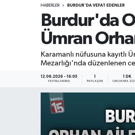
HABERLER
BURDUR'DA VEFAT EDENLER
Siyasetçi
Burdur'da Or
Spor
Ümran Orhan
Tebrik
Karamanlı nüfusuna kayıtlı 
Türkiye
Mezarlığı'nda düzenlenen cen
12.06.2026 - 16:05
1
1 DK
YAYINLANMA
PAYLAŞIM
OKUNMA SÜR