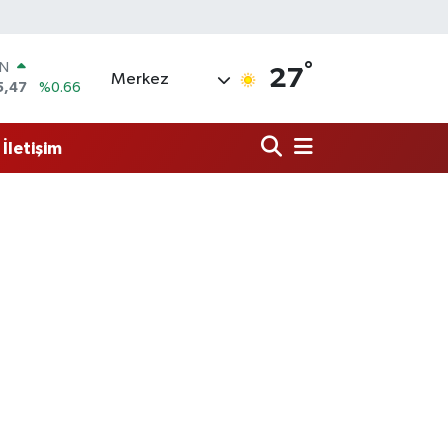
IN
5,47
%0.66
°
R
27
Merkez
71
%0.05
36
%0.18
İletişim
İN
34
%0.22
ALTIN
23
%0.39
00
3
%0