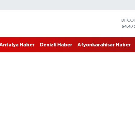
BITCO
64.47
DOLA
47,59
EURO
55,13
Antalya Haber
Denizli Haber
Afyonkarahisar Haber
STERL
64,25
GRAM 
6518.
BİST1
13.70