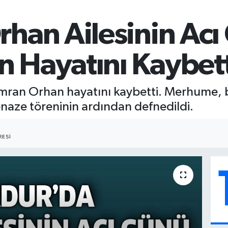
han Ailesinin Acı
 Hayatını Kaybett
Ümran Orhan hayatını kaybetti. Merhume, 
aze töreninin ardından defnedildi.
ESI