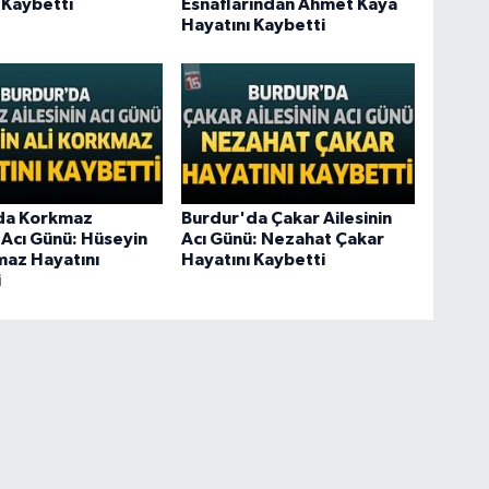
 Kaybetti
Esnaflarından Ahmet Kaya
Hayatını Kaybetti
da Korkmaz
Burdur'da Çakar Ailesinin
n Acı Günü: Hüseyin
Acı Günü: Nezahat Çakar
maz Hayatını
Hayatını Kaybetti
i