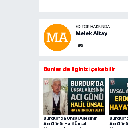
EDITÖR HAKKINDA
Melek Altay
Bunlar da ilginizi çekebilir
Burdur'da Ünsal Ailesinin
Burdur'd
Acı Günü: Halil Ünsal
Acı Günü