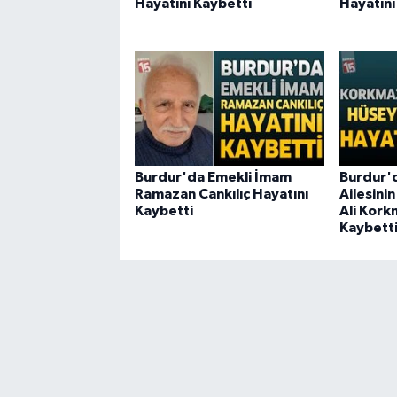
Hayatını Kaybetti
Hayatını
Burdur'da Emekli İmam
Burdur'
Ramazan Cankılıç Hayatını
Ailesini
Kaybetti
Ali Kork
Kaybett