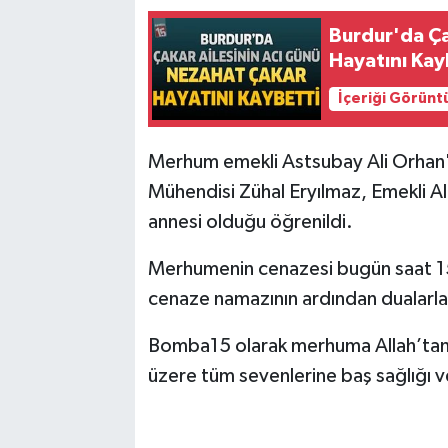
Burdur'da Ça
Hayatını Kay
İçeriği Görünt
Merhum emekli Astsubay Ali Orhan'ı
Mühendisi Zühal Eryılmaz, Emekli 
annesi olduğu öğrenildi.
Merhumenin cenazesi bugün saat 15.
cenaze namazının ardından dualarla
Bomba15 olarak merhuma Allah’tan ra
üzere tüm sevenlerine baş sağlığı ve