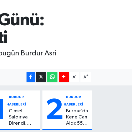
 Günü:
i
bugün Burdur Asri
-
+
A
A
BURDUR
BURDUR
1
2
HABERLERİ
HABERLERİ
Cinsel
Burdur’da
Saldırıya
Kene Can
Direndi,
Aldı: 55
Başından
Yaşındaki