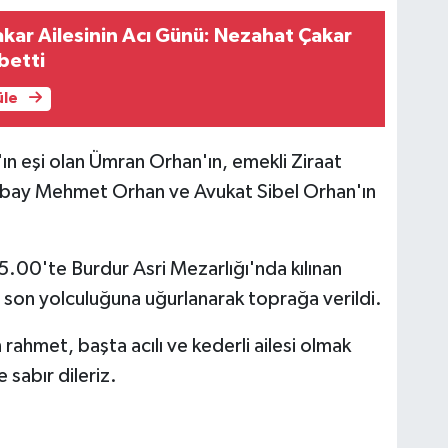
kar Ailesinin Acı Günü: Nezahat Çakar
betti
üle
n eşi olan Ümran Orhan'ın, emekli Ziraat
Albay Mehmet Orhan ve Avukat Sibel Orhan'ın
00'te Burdur Asri Mezarlığı'nda kılınan
 son yolculuğuna uğurlanarak toprağa verildi.
hmet, başta acılı ve kederli ailesi olmak
 sabır dileriz.