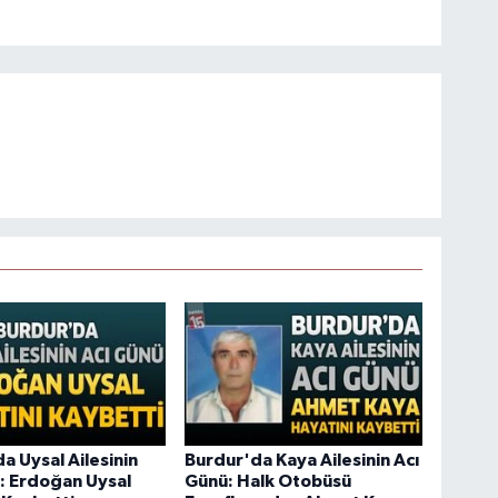
a Uysal Ailesinin
Burdur'da Kaya Ailesinin Acı
: Erdoğan Uysal
Günü: Halk Otobüsü