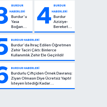
Vuruldu: 14
Kadın
BURDUR
BURDUR
3
4
Yaşındaki
Hayatını
HABERLERİ
HABERLERİ
Çocuktan
Kaybetti
Burdur'u
Burdur
Kötü Haber!
Yasa
Aziziye-
Boğan
Bereket
Ölüm:
Köyü
Mehmet
Yolunda
5
BURDUR HABERLERİ
Can Atıcı
Feci Kaza:
Burdur'da İhraç Edilen Öğretmen
Genç
1 Ölü, 2
Zehir Taciri Çıktı: Binlerce
Yaşta
Yaralı
Kullanımlık Zehir Ele Geçirildi!
Yaşamını
Yitirdi
6
BURDUR HABERLERİ
Burdurlu Çiftçiden Örnek Davranış:
Ziyan Olmasın Diye Ücretsiz Yaptı!
İsteyen İstediği Kadar
Toplayabilecek