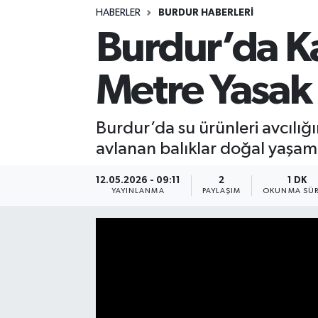
HABERLER
BURDUR HABERLERİ
Siyasetçi
Burdur’da Ka
Spor
Metre Yasak 
Tebrik
Burdur’da su ürünleri avcılığ
Türkiye
avlanan balıklar doğal yaşamı
12.05.2026 - 09:11
2
1 DK
YAYINLANMA
PAYLAŞIM
OKUNMA SÜR