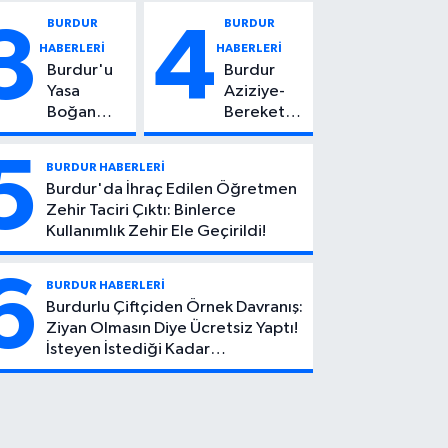
Vuruldu: 14
Kadın
BURDUR
BURDUR
3
4
Yaşındaki
Hayatını
HABERLERİ
HABERLERİ
Çocuktan
Kaybetti
Burdur'u
Burdur
Kötü Haber!
Yasa
Aziziye-
Boğan
Bereket
Ölüm:
Köyü
Mehmet
Yolunda
5
BURDUR HABERLERİ
Can Atıcı
Feci Kaza:
Burdur'da İhraç Edilen Öğretmen
Genç
1 Ölü, 2
Zehir Taciri Çıktı: Binlerce
Yaşta
Yaralı
Kullanımlık Zehir Ele Geçirildi!
Yaşamını
Yitirdi
6
BURDUR HABERLERİ
Burdurlu Çiftçiden Örnek Davranış:
Ziyan Olmasın Diye Ücretsiz Yaptı!
İsteyen İstediği Kadar
Toplayabilecek