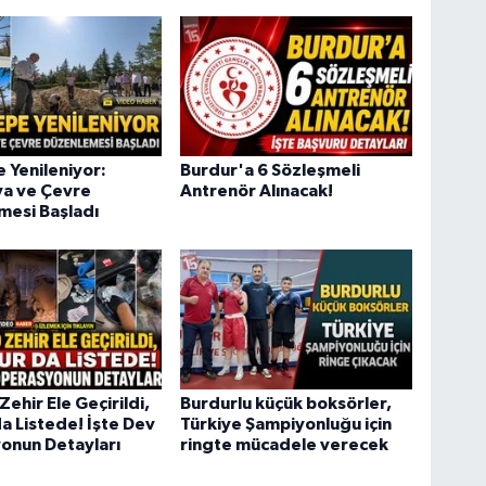
e Yenileniyor:
Burdur'a 6 Sözleşmeli
ya ve Çevre
Antrenör Alınacak!
mesi Başladı
Zehir Ele Geçirildi,
Burdurlu küçük boksörler,
a Listede! İşte Dev
Türkiye Şampiyonluğu için
onun Detayları
ringte mücadele verecek