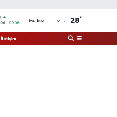
°
R
28
Merkez
006
%0.06
250
%0.02
İletişim
İN
398
%0.2
 ALTIN
.87
%0.12
00
9
%70
OIN
3,95
%0.16