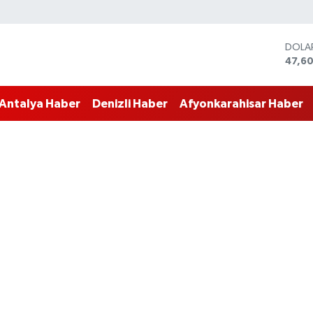
DOLA
47,6
EURO
55,0
Antalya Haber
Denizli Haber
Afyonkarahisar Haber
STERL
64,2
GRAM
6500
BİST1
13.79
BITC
64.64