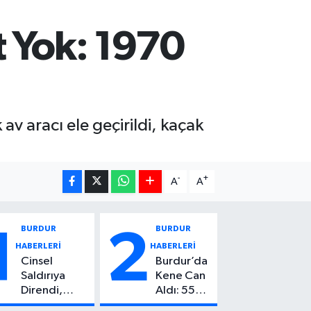
t Yok: 1970
v aracı ele geçirildi, kaçak
-
+
A
A
BURDUR
BURDUR
1
2
HABERLERİ
HABERLERİ
Cinsel
Burdur’da
Saldırıya
Kene Can
Direndi,
Aldı: 55
Başından
Yaşındaki