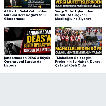
AK Partili Vekil Zabun’dan
Vergi Müfettişlerinden
Şiir Gibi Dereboğazı Yolu
Bucak TSO Başkanı
Göndermesi
Meçikoğlu’na Ziyaret
Jandarmadan DEAŞ’a Büyük
“Mahallem Geleceğim”
Operasyon! Burdur da
Projesinin Bu Haftaki Durağı
Listede
Çatağıl Köyü Oldu