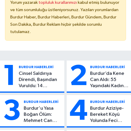
Yorum yazarak
topluluk kurallarımızı
kabul etmiş bulunuyor
ve tüm sorumluluğu üstleniyorsunuz. Yazılan yorumlardan
Burdur Haber, Burdur Haberleri, Burdur Gündem, Burdur
Son Dakika, Burdur Reklam hiçbir şekilde sorumlu
tutulamaz.
1
2
BURDUR HABERLERİ
BURDUR HABERLERİ
Cinsel Saldırıya
Burdur’da Kene
Direndi, Başından
Can Aldı: 55
Vuruldu: 14
Yaşındaki Kadın
Yaşındaki Çocuktan
Hayatını Kaybetti
Kötü Haber!
3
4
BURDUR HABERLERİ
BURDUR HABERLERİ
Burdur'u Yasa
Burdur Aziziye-
Boğan Ölüm:
Bereket Köyü
Mehmet Can
Yolunda Feci
Atıcı Genç Yaşta
Kaza: 1 Ölü, 2