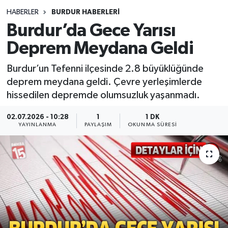
HABERLER
BURDUR HABERLERİ
Siyasetçi
Burdur’da Gece Yarısı
Spor
Deprem Meydana Geldi
Burdur’un Tefenni ilçesinde 2.8 büyüklüğünde
Tebrik
deprem meydana geldi. Çevre yerleşimlerde
hissedilen depremde olumsuzluk yaşanmadı.
Türkiye
02.07.2026 - 10:28
1
1 DK
YAYINLANMA
PAYLAŞIM
OKUNMA SÜRESI