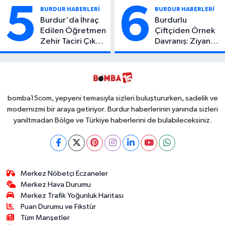
Yaşamını Yitirdi
Yaralı
5
6
BURDUR HABERLERİ
BURDUR HABERLERİ
Burdur'da İhraç
Burdurlu
Edilen Öğretmen
Çiftçiden Örnek
Zehir Taciri Çıktı:
Davranış: Ziyan
Binlerce
Olmasın Diye
Kullanımlık Zehir
Ücretsiz Yaptı!
Ele Geçirildi!
İsteyen İstediği
Kadar
Toplayabilecek
bomba15com, yepyeni temasıyla sizleri buluştururken, sadelik ve
modernizmi bir araya getiriyor. Burdur haberlerinin yanında sizleri
yanıltmadan Bölge ve Türkiye haberlerini de bulabileceksiniz.
Merkez Nöbetçi Eczaneler
Merkez Hava Durumu
Merkez Trafik Yoğunluk Haritası
Puan Durumu ve Fikstür
Tüm Manşetler