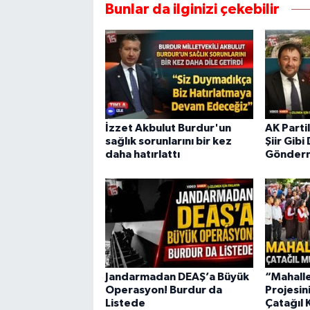
Bunlar da ilginizi çekebilir
İzzet Akbulut Burdur'un
AK Parti
sağlık sorunlarını bir kez
Şiir Gib
daha hatırlattı
Gönder
Jandarmadan DEAŞ’a Büyük
“Mahall
Operasyon! Burdur da
Projesin
Listede
Çatağıl 