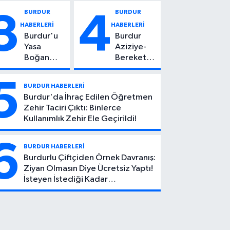
Vuruldu: 14
Kadın
BURDUR
BURDUR
3
4
Yaşındaki
Hayatını
HABERLERİ
HABERLERİ
Çocuktan
Kaybetti
Burdur'u
Burdur
Kötü Haber!
Yasa
Aziziye-
Boğan
Bereket
Ölüm:
Köyü
Mehmet
Yolunda
5
BURDUR HABERLERİ
Can Atıcı
Feci Kaza:
Burdur'da İhraç Edilen Öğretmen
Genç
1 Ölü, 2
Zehir Taciri Çıktı: Binlerce
Yaşta
Yaralı
Kullanımlık Zehir Ele Geçirildi!
Yaşamını
Yitirdi
6
BURDUR HABERLERİ
Burdurlu Çiftçiden Örnek Davranış:
Ziyan Olmasın Diye Ücretsiz Yaptı!
İsteyen İstediği Kadar
Toplayabilecek