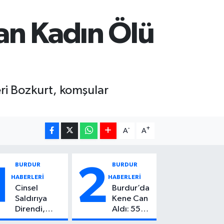
an Kadın Ölü
ri Bozkurt, komşular
-
+
A
A
BURDUR
BURDUR
1
2
HABERLERİ
HABERLERİ
Cinsel
Burdur’da
Saldırıya
Kene Can
Direndi,
Aldı: 55
Başından
Yaşındaki