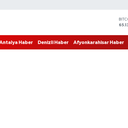
BIT
65.1
DOL
47,
EUR
Antalya Haber
Denizli Haber
Afyonkarahisar Haber
55,1
STER
64,
GRA
664
BİST
13.7