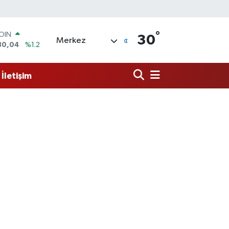
COIN
°
30
Merkez
30,04
%1.2
AR
7106
%0.17
O
İletişim
652
%0.27
LİN
4046
%0.35
M ALTIN
8.99
%2.59
100
73
%-19