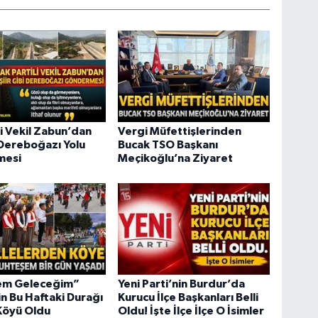
li Vekil Zabun’dan
Vergi Müfettişlerinden
i Dereboğazı Yolu
Bucak TSO Başkanı
mesi
Meçikoğlu’na Ziyaret
em Geleceğim”
Yeni Parti’nin Burdur’da
in Bu Haftaki Durağı
Kurucu İlçe Başkanları Belli
Köyü Oldu
Oldu! İşte İlçe İlçe O İsimler