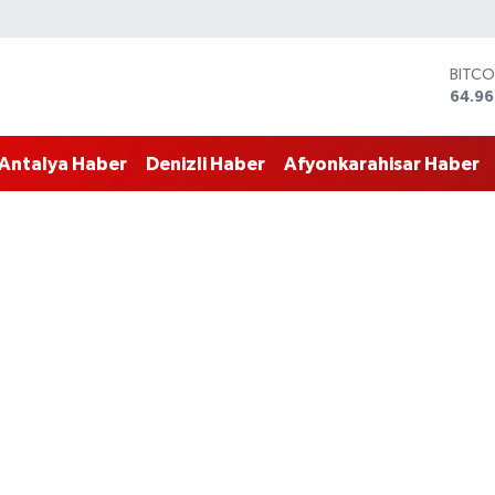
DOLA
47,74
EURO
55,25
Antalya Haber
Denizli Haber
Afyonkarahisar Haber
STERL
64,48
GRAM
6660
BİST1
13.77
BITCO
64.96