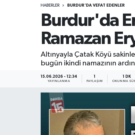
HABERLER
BURDUR'DA VEFAT EDENLER
Siyasetçi
Burdur'da Er
Spor
Ramazan Eryı
Tebrik
Altınyayla Çatak Köyü sakinl
Türkiye
bugün ikindi namazının ardın
15.06.2026 - 12:34
1
1 DK
YAYINLANMA
PAYLAŞIM
OKUNMA SÜR