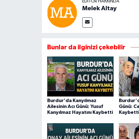
EDITÖR HAKKINDA
Melek Altay
Bunlar da ilginizi çekebilir
Burdur'da Kanyılmaz
Burdur'd
Ailesinin Acı Günü: Yusuf
Günü: Ce
Kanyılmaz Hayatını Kaybetti
Kaybett