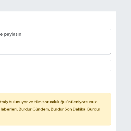
tmiş bulunuyor ve tüm sorumluluğu üstleniyorsunuz.
Haberleri, Burdur Gündem, Burdur Son Dakika, Burdur