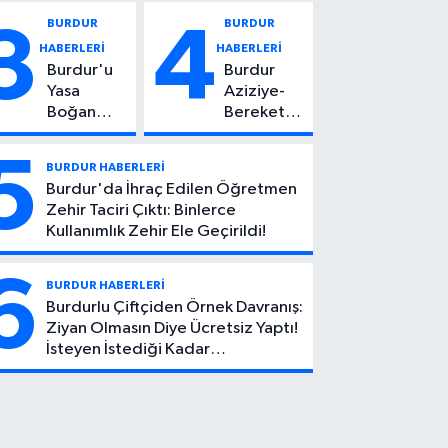
Vuruldu: 14
Kadın
BURDUR
BURDUR
3
4
Yaşındaki
Hayatını
HABERLERİ
HABERLERİ
Çocuktan
Kaybetti
Burdur'u
Burdur
Kötü Haber!
Yasa
Aziziye-
Boğan
Bereket
Ölüm:
Köyü
Mehmet
Yolunda
5
BURDUR HABERLERİ
Can Atıcı
Feci Kaza:
Burdur'da İhraç Edilen Öğretmen
Genç
1 Ölü, 2
Zehir Taciri Çıktı: Binlerce
Yaşta
Yaralı
Kullanımlık Zehir Ele Geçirildi!
Yaşamını
Yitirdi
6
BURDUR HABERLERİ
Burdurlu Çiftçiden Örnek Davranış:
Ziyan Olmasın Diye Ücretsiz Yaptı!
İsteyen İstediği Kadar
Toplayabilecek