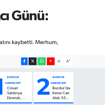
Acı Günü:
atını kaybetti. Merhum,
-
+
A
A
BURDUR
BURDUR
1
2
HABERLERİ
HABERLERİ
Cinsel
Burdur’da
Saldırıya
Kene Can
Direndi,
Aldı: 55
Başından
Yaşındaki