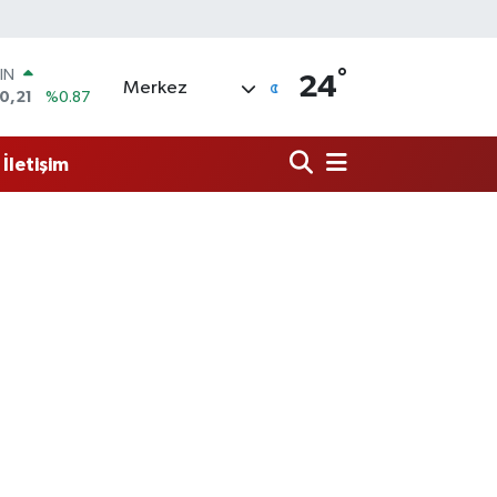
°
R
24
Merkez
36
%0.18
10
%0.32
İletişim
İN
11
%0.38
 ALTIN
.55
%0.03
00
9
%-14
IN
0,21
%0.87