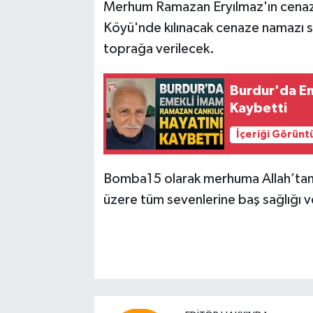
Merhum Ramazan Eryılmaz'ın cenaze
Köyü'nde kılınacak cenaze namazı s
toprağa verilecek.
Burdur'da Em
Kaybetti
İçeriği Görünt
Bomba15 olarak merhuma Allah’tan ra
üzere tüm sevenlerine baş sağlığı ve