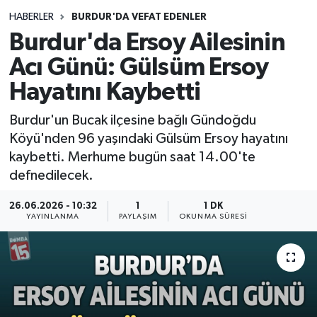
HABERLER
BURDUR'DA VEFAT EDENLER
Siyasetçi
Burdur'da Ersoy Ailesinin
Spor
Acı Günü: Gülsüm Ersoy
Hayatını Kaybetti
Tebrik
Burdur'un Bucak ilçesine bağlı Gündoğdu
Türkiye
Köyü'nden 96 yaşındaki Gülsüm Ersoy hayatını
kaybetti. Merhume bugün saat 14.00'te
defnedilecek.
26.06.2026 - 10:32
1
1 DK
YAYINLANMA
PAYLAŞIM
OKUNMA SÜRESI