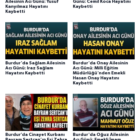
Ailesinin Acı Günü: Yusuf
Günü: Cemil Koca Hayatını
Kanyılmaz Hayatını
Kaybetti
Kaybetti
Burdur'da Sağlam Ailesinin
Burdur'da Onay Ailesinin
Acı Günü: Iraz Sağlam
Acı Günü: Milli Eğitim
Hayatını Kaybetti
Müdürlüğü'nden Emekli
Hasan Onay Hayatını
Kaybetti
Burdur’da Cinayet Kurbanı
Burdur'da Oğuz Ailesinin
Bayram Sertcan’ın Eşi Zehra
Acı Günü: Emekli İmam