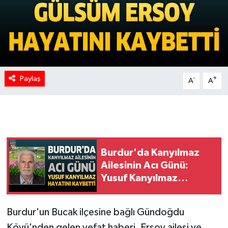
Paylaş
-
+
A
A
Burdur'da Kanyılmaz
Ailesinin Acı Günü:
Yusuf Kanyılmaz
Hayatını Kaybetti
Burdur'un Bucak ilçesine bağlı Gündoğdu
Köyü'nden gelen vefat haberi, Ersoy ailesi ve