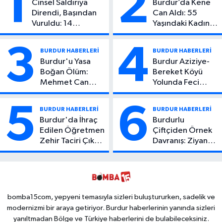
1
2
Cinsel Saldırıya
Burdur’da Kene
Direndi, Başından
Can Aldı: 55
Vuruldu: 14
Yaşındaki Kadın
Yaşındaki Çocuktan
Hayatını Kaybetti
Kötü Haber!
3
4
BURDUR HABERLERİ
BURDUR HABERLERİ
Burdur'u Yasa
Burdur Aziziye-
Boğan Ölüm:
Bereket Köyü
Mehmet Can
Yolunda Feci
Atıcı Genç Yaşta
Kaza: 1 Ölü, 2
Yaşamını Yitirdi
Yaralı
5
6
BURDUR HABERLERİ
BURDUR HABERLERİ
Burdur'da İhraç
Burdurlu
Edilen Öğretmen
Çiftçiden Örnek
Zehir Taciri Çıktı:
Davranış: Ziyan
Binlerce
Olmasın Diye
Kullanımlık Zehir
Ücretsiz Yaptı!
Ele Geçirildi!
İsteyen İstediği
Kadar
Toplayabilecek
bomba15com, yepyeni temasıyla sizleri buluştururken, sadelik ve
modernizmi bir araya getiriyor. Burdur haberlerinin yanında sizleri
yanıltmadan Bölge ve Türkiye haberlerini de bulabileceksiniz.