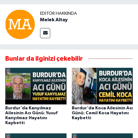
EDITÖR HAKKINDA
Melek Altay
Bunlar da ilginizi çekebilir
Burdur'da Kanyılmaz
Burdur'da Koca Ailesinin Acı
Ailesinin Acı Günü: Yusuf
Günü: Cemil Koca Hayatını
Kanyılmaz Hayatını
Kaybetti
Kaybetti