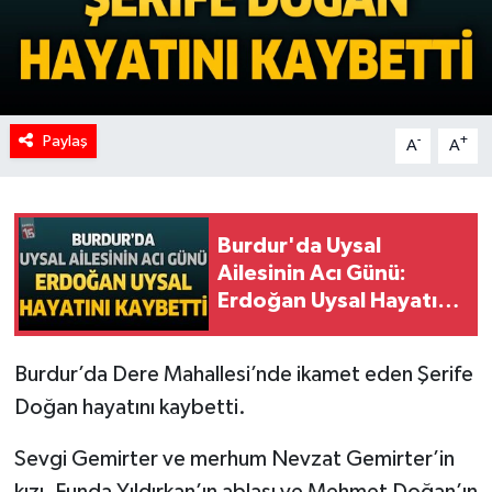
Paylaş
-
+
A
A
Burdur'da Uysal
Ailesinin Acı Günü:
Erdoğan Uysal Hayatını
Kaybetti
Burdur’da Dere Mahallesi’nde ikamet eden Şerife
Doğan hayatını kaybetti.
Sevgi Gemirter ve merhum Nevzat Gemirter’in
kızı, Funda Yıldırkan’ın ablası ve Mehmet Doğan’ın