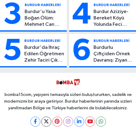
Kötü Haber!
3
4
BURDUR HABERLERİ
BURDUR HABERLERİ
Burdur'u Yasa
Burdur Aziziye-
Boğan Ölüm:
Bereket Köyü
Mehmet Can
Yolunda Feci
Atıcı Genç Yaşta
Kaza: 1 Ölü, 2
Yaşamını Yitirdi
Yaralı
5
6
BURDUR HABERLERİ
BURDUR HABERLERİ
Burdur'da İhraç
Burdurlu
Edilen Öğretmen
Çiftçiden Örnek
Zehir Taciri Çıktı:
Davranış: Ziyan
Binlerce
Olmasın Diye
Kullanımlık Zehir
Ücretsiz Yaptı!
Ele Geçirildi!
İsteyen İstediği
Kadar
Toplayabilecek
bomba15com, yepyeni temasıyla sizleri buluştururken, sadelik ve
modernizmi bir araya getiriyor. Burdur haberlerinin yanında sizleri
yanıltmadan Bölge ve Türkiye haberlerini de bulabileceksiniz.