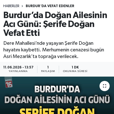
HABERLER
BURDUR'DA VEFAT EDENLER
Siyasetçi
Burdur’da Doğan Ailesinin
Spor
Acı Günü: Şerife Doğan
Vefat Etti
Tebrik
Dere Mahallesi’nde yaşayan Şerife Doğan
Türkiye
hayatını kaybetti. Merhumenin cenazesi bugün
Asri Mezarlık’ta toprağa verilecek.
11.06.2026 - 13:57
1
1 DK
YAYINLANMA
PAYLAŞIM
OKUNMA SÜRESI