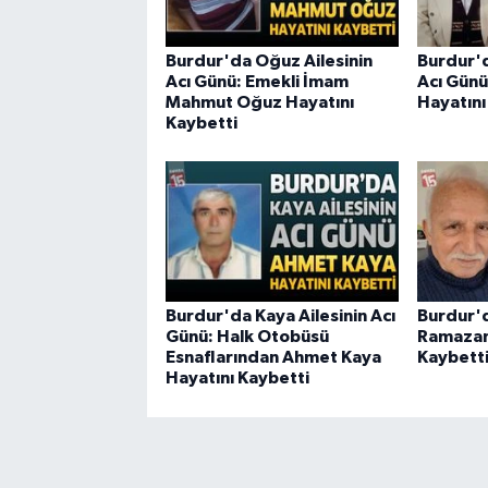
Burdur'da Oğuz Ailesinin
Burdur'd
Acı Günü: Emekli İmam
Acı Günü:
Mahmut Oğuz Hayatını
Hayatını
Kaybetti
Burdur'da Kaya Ailesinin Acı
Burdur'
Günü: Halk Otobüsü
Ramazan 
Esnaflarından Ahmet Kaya
Kaybett
Hayatını Kaybetti