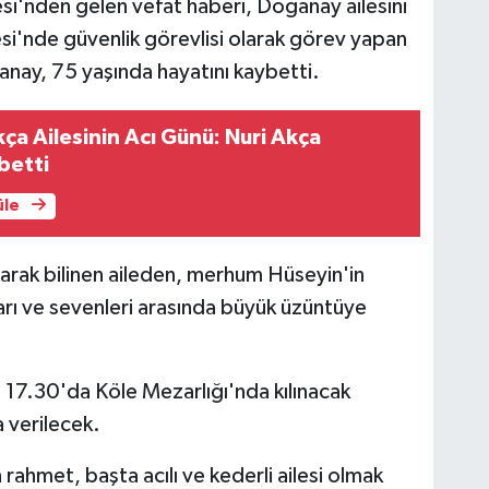
si'nden gelen vefat haberi, Doğanay ailesini
i'nde güvenlik görevlisi olarak görev yapan
nay, 75 yaşında hayatını kaybetti.
ça Ailesinin Acı Günü: Nuri Akça
betti
üle
rak bilinen aileden, merhum Hüseyin'in
ları ve sevenleri arasında büyük üzüntüye
 17.30'da Köle Mezarlığı'nda kılınacak
 verilecek.
hmet, başta acılı ve kederli ailesi olmak