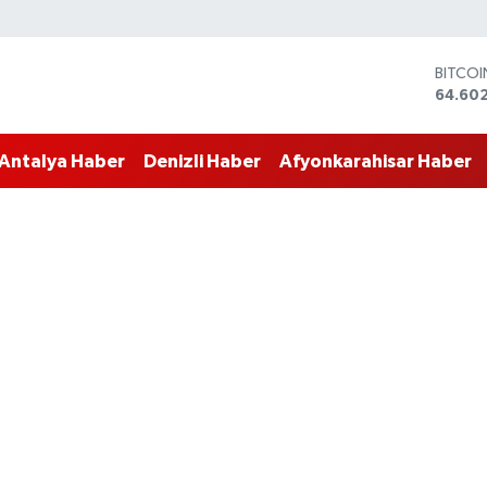
DOLA
47,60
EURO
55,02
Antalya Haber
Denizli Haber
Afyonkarahisar Haber
STERLİ
64,23
GRAM 
6513.9
BİST10
13.768
BITCO
64.60