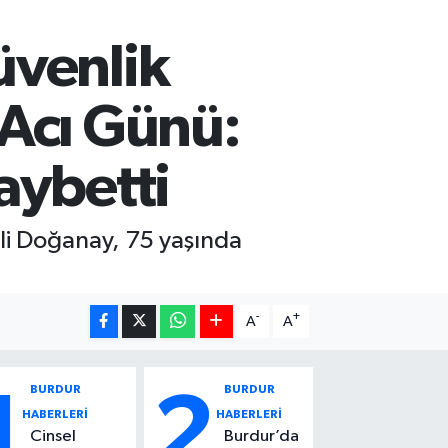
üvenlik
 Acı Günü:
aybetti
li Doğanay, 75 yaşında
-
+
A
A
BURDUR
BURDUR
1
2
HABERLERİ
HABERLERİ
Cinsel
Burdur’da