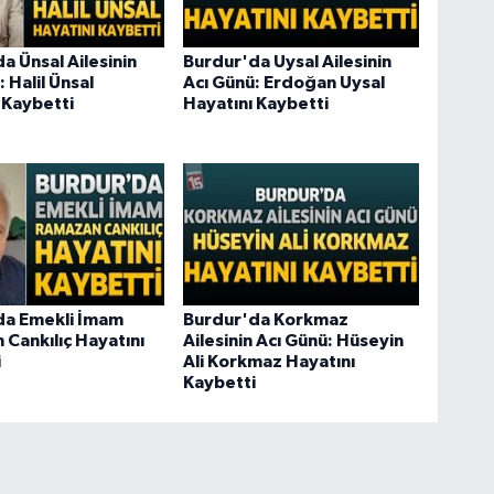
a Ünsal Ailesinin
Burdur'da Uysal Ailesinin
 Halil Ünsal
Acı Günü: Erdoğan Uysal
 Kaybetti
Hayatını Kaybetti
da Emekli İmam
Burdur'da Korkmaz
Cankılıç Hayatını
Ailesinin Acı Günü: Hüseyin
i
Ali Korkmaz Hayatını
Kaybetti