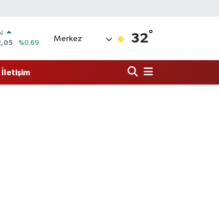
°
R
32
Merkez
06
%0.06
50
%0.02
İletişim
N
98
%0.2
ALTIN
4
%0.32
0
%48
IN
2,05
%0.69