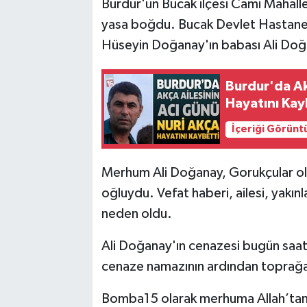
Burdur'un Bucak ilçesi Cami Mahalle
yasa boğdu. Bucak Devlet Hastanes
Hüseyin Doğanay'ın babası Ali Doğa
Burdur'da Ak
Hayatını Kay
İçeriği Görünt
Merhum Ali Doğanay, Gorukçular ola
oğluydu. Vefat haberi, ailesi, yakın
neden oldu.
Ali Doğanay'ın cenazesi bugün saat
cenaze namazının ardından toprağa
Bomba15 olarak merhuma Allah’tan ra