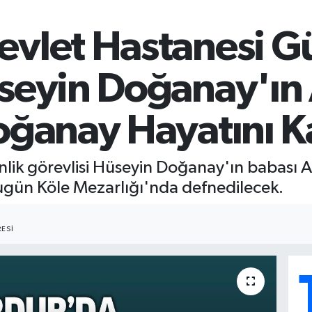
evlet Hastanesi G
üseyin Doğanay'ın
oğanay Hayatını K
lik görevlisi Hüseyin Doğanay'ın babası A
ugün Köle Mezarlığı'nda defnedilecek.
ESI