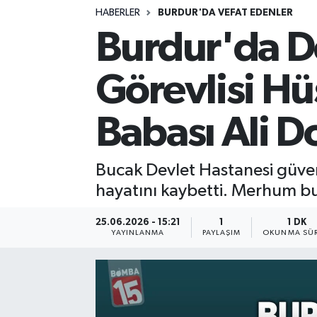
HABERLER
BURDUR'DA VEFAT EDENLER
Siyasetçi
Burdur'da D
Spor
Görevlisi H
Tebrik
Babası Ali D
Türkiye
Bucak Devlet Hastanesi güven
hayatını kaybetti. Merhum b
25.06.2026 - 15:21
1
1 DK
YAYINLANMA
PAYLAŞIM
OKUNMA SÜR