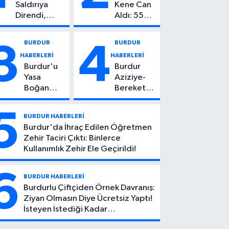
Saldırıya
Kene Can
Direndi,
Aldı: 55
Başından
Yaşındaki
Vuruldu: 14
Kadın
BURDUR
BURDUR
3
4
Yaşındaki
Hayatını
HABERLERİ
HABERLERİ
Çocuktan
Kaybetti
Burdur'u
Burdur
Kötü Haber!
Yasa
Aziziye-
Boğan
Bereket
Ölüm:
Köyü
Mehmet
Yolunda
5
BURDUR HABERLERİ
Can Atıcı
Feci Kaza:
Burdur'da İhraç Edilen Öğretmen
Genç
1 Ölü, 2
Zehir Taciri Çıktı: Binlerce
Yaşta
Yaralı
Kullanımlık Zehir Ele Geçirildi!
Yaşamını
Yitirdi
6
BURDUR HABERLERİ
Burdurlu Çiftçiden Örnek Davranış:
Ziyan Olmasın Diye Ücretsiz Yaptı!
İsteyen İstediği Kadar
Toplayabilecek