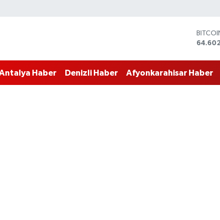
DOLA
47,60
EURO
55,02
Antalya Haber
Denizli Haber
Afyonkarahisar Haber
STERLİ
64,23
GRAM 
6513.9
BİST10
13.768
BITCO
64.60