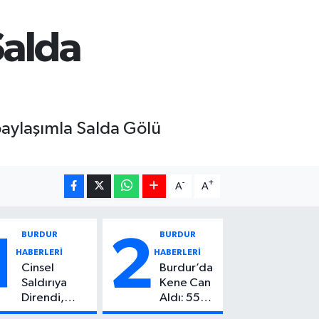
Salda
paylaşımla Salda Gölü
-
+
A
A
BURDUR
BURDUR
1
2
HABERLERİ
HABERLERİ
Cinsel
Burdur’da
Saldırıya
Kene Can
Direndi,
Aldı: 55
Başından
Yaşındaki