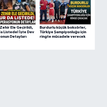
Zehir Ele Geçirildi,
Burdurlu küçük boksörler,
a Listede! İşte Dev
Türkiye Şampiyonluğu için
onun Detayları
ringte mücadele verecek