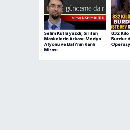
Selim Kutlu yazdı; Sırıtan
832 Kilo 
Maskelerin Arkası: Medya
Burdur d
Afyonu ve Batı’nın Kanlı
Operasy
Mirası