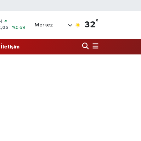
°
R
32
Merkez
06
%0.06
50
%0.02
İletişim
N
98
%0.2
ALTIN
4
%0.32
0
%48
IN
2,05
%0.69