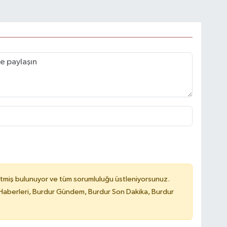
tmiş bulunuyor ve tüm sorumluluğu üstleniyorsunuz.
Haberleri, Burdur Gündem, Burdur Son Dakika, Burdur