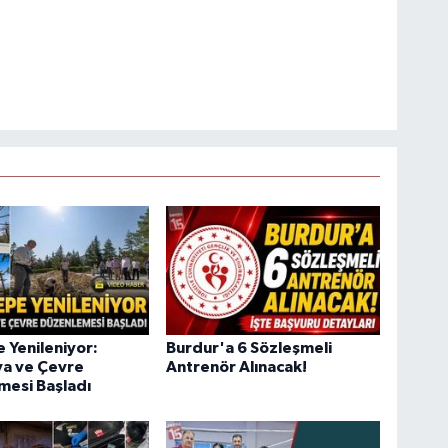
e Yenileniyor:
Burdur'a 6 Sözleşmeli
ya ve Çevre
Antrenör Alınacak!
mesi Başladı