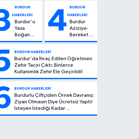
Vuruldu: 14
Kadın
BURDUR
BURDUR
3
4
Yaşındaki
Hayatını
HABERLERİ
HABERLERİ
Çocuktan
Kaybetti
Burdur'u
Burdur
Kötü Haber!
Yasa
Aziziye-
Boğan
Bereket
Ölüm:
Köyü
Mehmet
Yolunda
5
BURDUR HABERLERİ
Can Atıcı
Feci Kaza:
Burdur'da İhraç Edilen Öğretmen
Genç
1 Ölü, 2
Zehir Taciri Çıktı: Binlerce
Yaşta
Yaralı
Kullanımlık Zehir Ele Geçirildi!
Yaşamını
Yitirdi
6
BURDUR HABERLERİ
Burdurlu Çiftçiden Örnek Davranış:
Ziyan Olmasın Diye Ücretsiz Yaptı!
İsteyen İstediği Kadar
Toplayabilecek