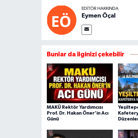
EDITÖR HAKKINDA
Eymen Öçal
Bunlar da ilginizi çekebilir
MAKÜ Rektör Yardımcısı
Yeşiltep
Prof. Dr. Hakan Öner’in Acı
Kafeter
Günü
Düzenle