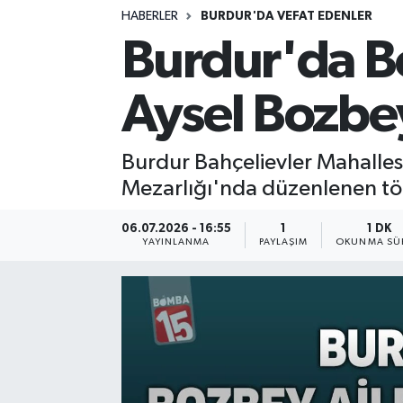
HABERLER
BURDUR'DA VEFAT EDENLER
Siyasetçi
Burdur'da B
Spor
Aysel Bozbey
Tebrik
Burdur Bahçelievler Mahalle
Türkiye
Mezarlığı'nda düzenlenen tör
06.07.2026 - 16:55
1
1 DK
YAYINLANMA
PAYLAŞIM
OKUNMA SÜR