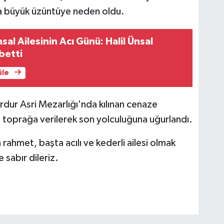
da büyük üzüntüye neden oldu.
al Ailesinin Acı Günü: Halil Ünsal
betti
üle
dur Asri Mezarlığı'nda kılınan cenaze
 toprağa verilerek son yolculuğuna uğurlandı.
hmet, başta acılı ve kederli ailesi olmak
 sabır dileriz.