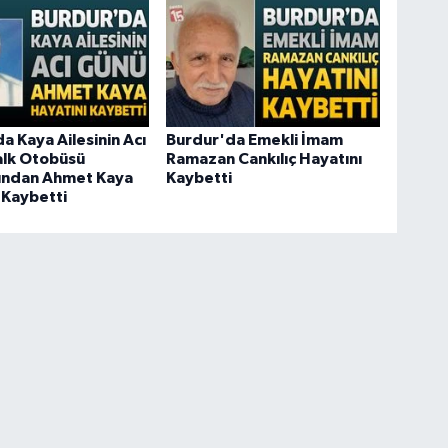
a Kaya Ailesinin Acı
Burdur'da Emekli İmam
alk Otobüsü
Ramazan Cankılıç Hayatını
rından Ahmet Kaya
Kaybetti
 Kaybetti