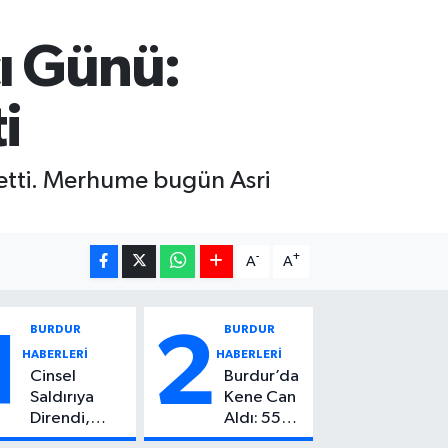
ı Günü:
i
betti. Merhume bugün Asri
-
+
A
A
BURDUR
BURDUR
1
2
HABERLERİ
HABERLERİ
Cinsel
Burdur’da
Saldırıya
Kene Can
Direndi,
Aldı: 55
Başından
Yaşındaki