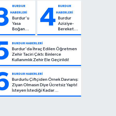
Vuruldu: 14
Kadın
BURDUR
BURDUR
3
4
Yaşındaki
Hayatını
HABERLERİ
HABERLERİ
Çocuktan
Kaybetti
Burdur'u
Burdur
Kötü Haber!
Yasa
Aziziye-
Boğan
Bereket
Ölüm:
Köyü
Mehmet
Yolunda
5
BURDUR HABERLERİ
Can Atıcı
Feci Kaza:
Burdur'da İhraç Edilen Öğretmen
Genç
1 Ölü, 2
Zehir Taciri Çıktı: Binlerce
Yaşta
Yaralı
Kullanımlık Zehir Ele Geçirildi!
Yaşamını
Yitirdi
6
BURDUR HABERLERİ
Burdurlu Çiftçiden Örnek Davranış:
Ziyan Olmasın Diye Ücretsiz Yaptı!
İsteyen İstediği Kadar
Toplayabilecek