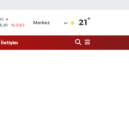
IN
5,61
%-0.63
°
R
21
Merkez
43
%0.16
17
%-0.02
İletişim
İN
63
%0.07
ALTIN
40
%0.45
00
9
%70