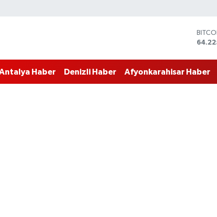
BITCO
64.22
DOLA
47,71
EURO
55,03
Antalya Haber
Denizli Haber
Afyonkarahisar Haber
STERL
64,24
GRAM 
6510.
BİST1
13.79