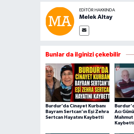
EDITÖR HAKKINDA
Melek Altay
Bunlar da ilginizi çekebilir
Burdur’da Cinayet Kurbanı
Burdur'd
Bayram Sertcan’ın Eşi Zehra
Acı Günü
Sertcan Hayatını Kaybetti
Mahmut 
Kaybett