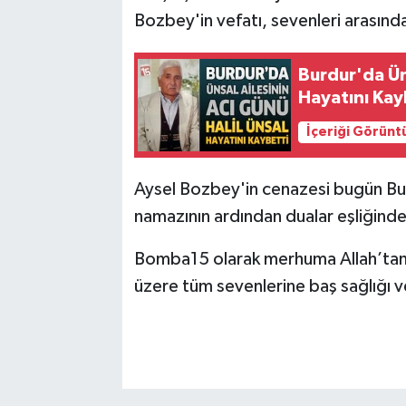
Bozbey'in vefatı, sevenleri arasın
Burdur'da Üns
Hayatını Kay
İçeriği Görünt
Aysel Bozbey'in cenazesi bugün Bur
namazının ardından dualar eşliğinde
Bomba15 olarak merhuma Allah’tan ra
üzere tüm sevenlerine baş sağlığı ve