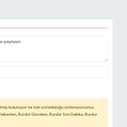
tmiş bulunuyor ve tüm sorumluluğu üstleniyorsunuz.
Haberleri, Burdur Gündem, Burdur Son Dakika, Burdur