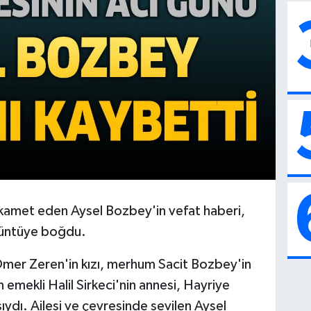
ikamet eden Aysel Bozbey'in vefat haberi,
üzüntüye boğdu.
r Zeren'in kızı, merhum Sacit Bozbey'in
 emekli Halil Sirkeci'nin annesi, Hayriye
ıydı. Ailesi ve çevresinde sevilen Aysel