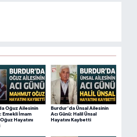
a Oğuz Ailesinin
Burdur'da Ünsal Ailesinin
: Emekli İmam
Acı Günü: Halil Ünsal
Oğuz Hayatını
Hayatını Kaybetti
i