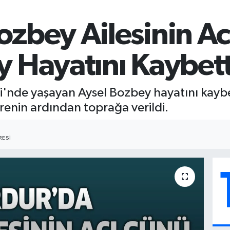
ozbey Ailesinin Ac
 Hayatını Kaybett
si'nde yaşayan Aysel Bozbey hayatını kay
enin ardından toprağa verildi.
ESI