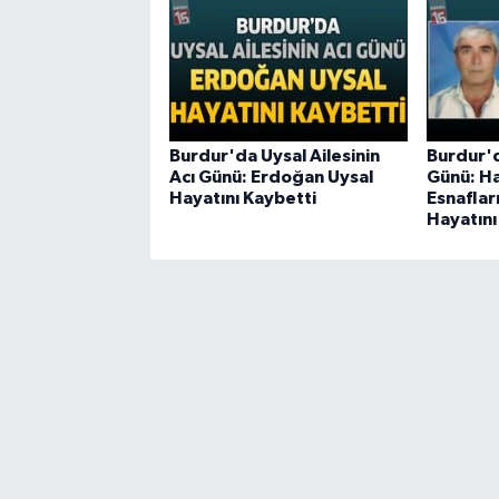
Burdur'da Uysal Ailesinin
Burdur'd
Acı Günü: Erdoğan Uysal
Günü: H
Hayatını Kaybetti
Esnafla
Hayatını