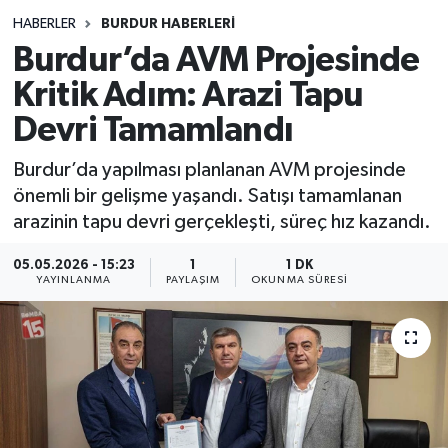
HABERLER
BURDUR HABERLERİ
Siyasetçi
Burdur’da AVM Projesinde
Spor
Kritik Adım: Arazi Tapu
Devri Tamamlandı
Tebrik
Burdur’da yapılması planlanan AVM projesinde
Türkiye
önemli bir gelişme yaşandı. Satışı tamamlanan
arazinin tapu devri gerçekleşti, süreç hız kazandı.
05.05.2026 - 15:23
1
1 DK
YAYINLANMA
PAYLAŞIM
OKUNMA SÜRESI