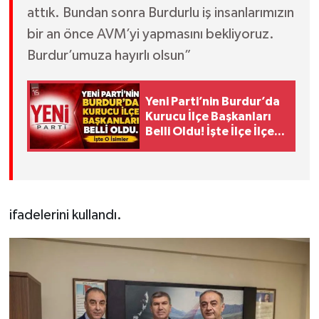
attık. Bundan sonra Burdurlu iş insanlarımızın
bir an önce AVM’yi yapmasını bekliyoruz.
Burdur’umuza hayırlı olsun”
Yeni Parti’nin Burdur’da
Kurucu İlçe Başkanları
Belli Oldu! İşte İlçe İlçe O
İsimler
ifadelerini kullandı.