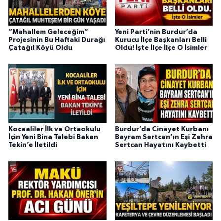
“Mahallem Geleceğim”
Yeni Parti’nin Burdur’da
Projesinin Bu Haftaki Durağı
Kurucu İlçe Başkanları Belli
Çatağıl Köyü Oldu
Oldu! İşte İlçe İlçe O İsimler
Kocaaliler İlk ve Ortaokulu
Burdur’da Cinayet Kurbanı
İçin Yeni Bina Talebi Bakan
Bayram Sertcan’ın Eşi Zehra
Tekin’e İletildi
Sertcan Hayatını Kaybetti