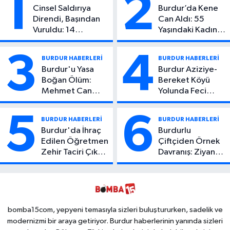
1
2
Cinsel Saldırıya
Burdur’da Kene
Direndi, Başından
Can Aldı: 55
Vuruldu: 14
Yaşındaki Kadın
Yaşındaki Çocuktan
Hayatını Kaybetti
Kötü Haber!
3
4
BURDUR HABERLERİ
BURDUR HABERLERİ
Burdur'u Yasa
Burdur Aziziye-
Boğan Ölüm:
Bereket Köyü
Mehmet Can
Yolunda Feci
Atıcı Genç Yaşta
Kaza: 1 Ölü, 2
Yaşamını Yitirdi
Yaralı
5
6
BURDUR HABERLERİ
BURDUR HABERLERİ
Burdur'da İhraç
Burdurlu
Edilen Öğretmen
Çiftçiden Örnek
Zehir Taciri Çıktı:
Davranış: Ziyan
Binlerce
Olmasın Diye
Kullanımlık Zehir
Ücretsiz Yaptı!
Ele Geçirildi!
İsteyen İstediği
Kadar
Toplayabilecek
bomba15com, yepyeni temasıyla sizleri buluştururken, sadelik ve
modernizmi bir araya getiriyor. Burdur haberlerinin yanında sizleri