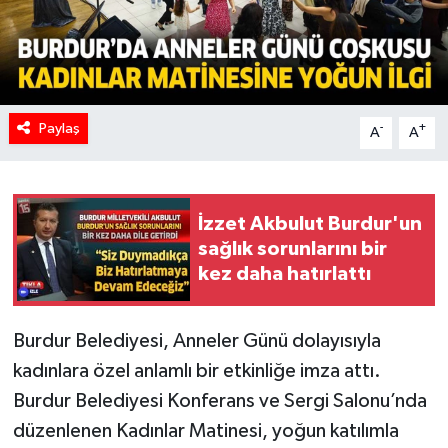
Paylaş
-
+
A
A
İzzet Akbulut Burdur'un
sağlık sorunlarını bir
kez daha hatırlattı
Burdur Belediyesi, Anneler Günü dolayısıyla
kadınlara özel anlamlı bir etkinliğe imza attı.
Burdur Belediyesi Konferans ve Sergi Salonu’nda
düzenlenen Kadınlar Matinesi, yoğun katılımla