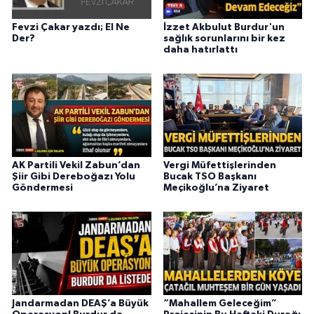
Fevzi Çakar yazdı; El Ne
İzzet Akbulut Burdur'un
Der?
sağlık sorunlarını bir kez
daha hatırlattı
AK Partili Vekil Zabun’dan
Vergi Müfettişlerinden
Şiir Gibi Dereboğazı Yolu
Bucak TSO Başkanı
Göndermesi
Meçikoğlu’na Ziyaret
Jandarmadan DEAŞ’a Büyük
“Mahallem Geleceğim”