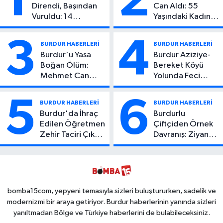
1
2
Direndi, Başından
Can Aldı: 55
Vuruldu: 14
Yaşındaki Kadın
Yaşındaki Çocuktan
Hayatını Kaybetti
Kötü Haber!
3
4
BURDUR HABERLERİ
BURDUR HABERLERİ
Burdur'u Yasa
Burdur Aziziye-
Boğan Ölüm:
Bereket Köyü
Mehmet Can
Yolunda Feci
Atıcı Genç Yaşta
Kaza: 1 Ölü, 2
Yaşamını Yitirdi
Yaralı
5
6
BURDUR HABERLERİ
BURDUR HABERLERİ
Burdur'da İhraç
Burdurlu
Edilen Öğretmen
Çiftçiden Örnek
Zehir Taciri Çıktı:
Davranış: Ziyan
Binlerce
Olmasın Diye
Kullanımlık Zehir
Ücretsiz Yaptı!
Ele Geçirildi!
İsteyen İstediği
Kadar
Toplayabilecek
bomba15com, yepyeni temasıyla sizleri buluştururken, sadelik ve
modernizmi bir araya getiriyor. Burdur haberlerinin yanında sizleri
yanıltmadan Bölge ve Türkiye haberlerini de bulabileceksiniz.