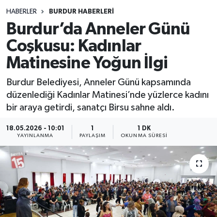
HABERLER
BURDUR HABERLERİ
Siyasetçi
Burdur’da Anneler Günü
Spor
Coşkusu: Kadınlar
Matinesine Yoğun İlgi
Tebrik
Burdur Belediyesi, Anneler Günü kapsamında
Türkiye
düzenlediği Kadınlar Matinesi’nde yüzlerce kadını
bir araya getirdi, sanatçı Birsu sahne aldı.
18.05.2026 - 10:01
1
1 DK
YAYINLANMA
PAYLAŞIM
OKUNMA SÜRESI