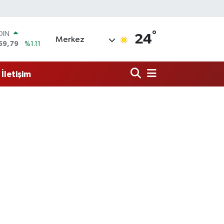
OIN
°
24
59,79
%1.11
Merkez
AR
436
%0.18
O
İletişim
510
%0.32
LİN
811
%0.38
 ALTIN
.55
%0.03
100
79
%-14