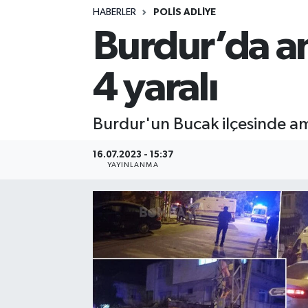
HABERLER
POLIS ADLIYE
Siyasetçi
Burdur’da am
Spor
4 yaralı
Tebrik
Burdur'un Bucak ilçesinde amb
Türkiye
16.07.2023 - 15:37
YAYINLANMA