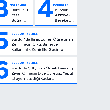
3
4
Yaşındaki
Hayatını
HABERLERİ
HABERLERİ
Çocuktan
Kaybetti
Burdur'u
Burdur
Kötü Haber!
Yasa
Aziziye-
Boğan
Bereket
Ölüm:
Köyü
Mehmet
Yolunda
5
BURDUR HABERLERİ
Can Atıcı
Feci Kaza:
Burdur'da İhraç Edilen Öğretmen
Genç
1 Ölü, 2
Zehir Taciri Çıktı: Binlerce
Yaşta
Yaralı
Kullanımlık Zehir Ele Geçirildi!
Yaşamını
Yitirdi
6
BURDUR HABERLERİ
Burdurlu Çiftçiden Örnek Davranış:
Ziyan Olmasın Diye Ücretsiz Yaptı!
İsteyen İstediği Kadar
Toplayabilecek