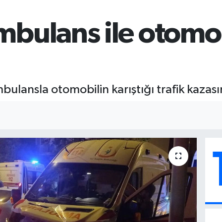
bulans ile otomobi
ulansla otomobilin karıştığı trafik kazasın