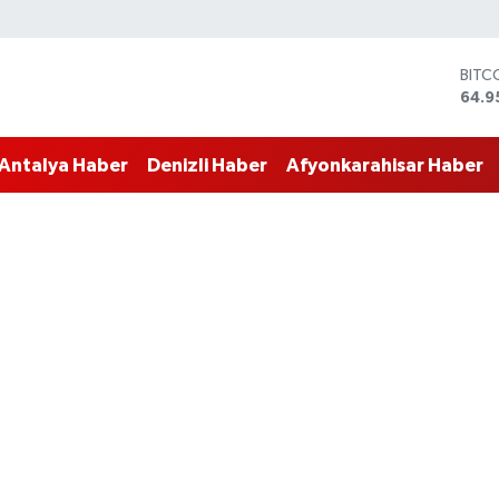
BITC
64.9
DOL
47,7
EUR
Antalya Haber
Denizli Haber
Afyonkarahisar Haber
55,2
STER
64,4
GRAM
6660
BİST
13.7