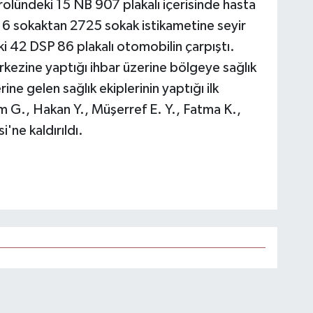
olündeki 15 NB 907 plakalı içerisinde hasta
16 sokaktan 2725 sokak istikametine seyir
i 42 DSP 86 plakalı otomobilin çarpıştı.
rkezine yaptığı ihbar üzerine bölgeye sağlık
rine gelen sağlık ekiplerinin yaptığı ilk
m G., Hakan Y., Müşerref E. Y., Fatma K.,
'ne kaldırıldı.