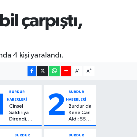
l çarpıştı,
da 4 kişi yaralandı.
-
+
A
A
BURDUR
BURDUR
1
2
HABERLERİ
HABERLERİ
Cinsel
Burdur’da
Saldırıya
Kene Can
Direndi,
Aldı: 55
Başından
Yaşındaki
Vuruldu: 14
Kadın
BURDUR
BURDUR