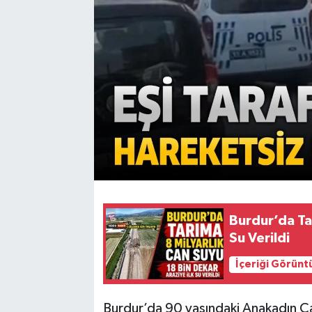
Burdur’da Ta
Su Verildi
İçeriği Görünt
Burdur’da 90 yaşındaki Anakadın Ça