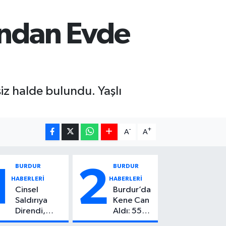
fından Evde
z halde bulundu. Yaşlı
-
+
A
A
BURDUR
BURDUR
1
2
HABERLERİ
HABERLERİ
Cinsel
Burdur’da
Saldırıya
Kene Can
Direndi,
Aldı: 55
Başından
Yaşındaki