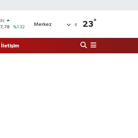
°
R
23
Merkez
894
%0.08
398
%-0.02
İletişim
İN
81
%0.16
 ALTIN
.85
%0.54
00
3
%11
OIN
7,78
%1.32