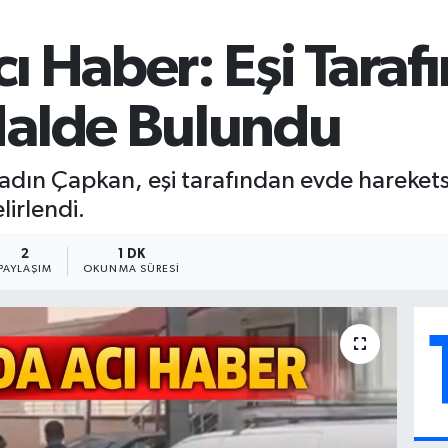
ı Haber: Eşi Tara
Halde Bulundu
dın Çapkan, eşi tarafından evde hareketsi
lirlendi.
2
1 DK
PAYLAŞIM
OKUNMA SÜRESI