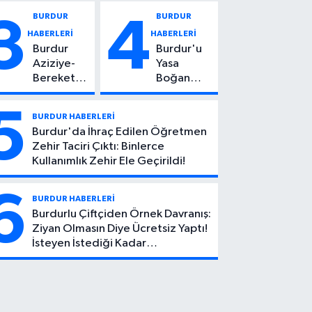
Vuruldu: 14
Kadın
BURDUR
BURDUR
3
4
Yaşındaki
Hayatını
HABERLERİ
HABERLERİ
Çocuktan
Kaybetti
Burdur
Burdur'u
Kötü Haber!
Aziziye-
Yasa
Bereket
Boğan
Köyü
Ölüm:
Yolunda
Mehmet
5
BURDUR HABERLERİ
Feci Kaza:
Can Atıcı
Burdur'da İhraç Edilen Öğretmen
1 Ölü, 2
Genç
Zehir Taciri Çıktı: Binlerce
Yaralı
Yaşta
Kullanımlık Zehir Ele Geçirildi!
Yaşamını
Yitirdi
6
BURDUR HABERLERİ
Burdurlu Çiftçiden Örnek Davranış:
Ziyan Olmasın Diye Ücretsiz Yaptı!
İsteyen İstediği Kadar
Toplayabilecek