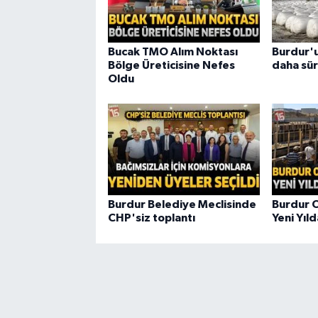
Bucak TMO Alım Noktası
Burdur'u
Bölge Üreticisine Nefes
daha sür
Oldu
Burdur Belediye Meclisinde
Burdur O
CHP'siz toplantı
Yeni Yıl