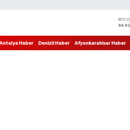
DOLA
47,5
EURO
55,0
Antalya Haber
Denizli Haber
Afyonkarahisar Haber
STERL
64,15
GRAM
6527
BİST1
13.70
BITC
64.92