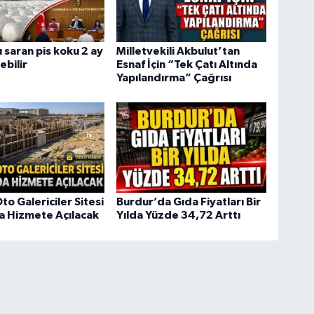
 saran pis koku 2 ay
Milletvekili Akbulut’tan
ebilir
Esnaf İçin “Tek Çatı Altında
Yapılandırma” Çağrısı
to Galericiler Sitesi
Burdur’da Gıda Fiyatları Bir
da Hizmete Açılacak
Yılda Yüzde 34,72 Arttı