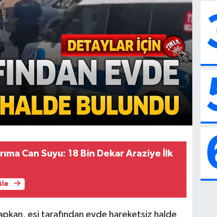
rıma Can Suyu: 18 Bin Dekar Araziye İlk
üle
pkan, eşi tarafından evde hareketsiz halde