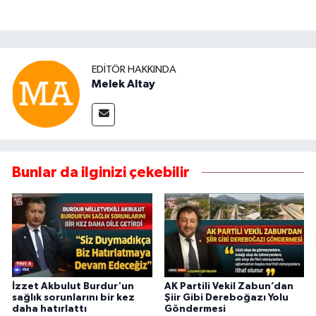
EDITÖR HAKKINDA
Melek Altay
Bunlar da ilginizi çekebilir
İzzet Akbulut Burdur'un
AK Partili Vekil Zabun’dan
sağlık sorunlarını bir kez
Şiir Gibi Dereboğazı Yolu
daha hatırlattı
Göndermesi