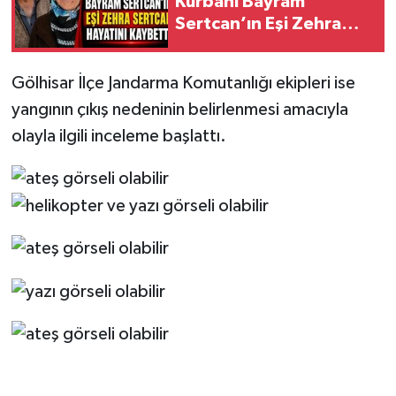
Kurbanı Bayram
Sertcan’ın Eşi Zehra
Sertcan Hayatını
Kaybetti
Gölhisar İlçe Jandarma Komutanlığı ekipleri ise
yangının çıkış nedeninin belirlenmesi amacıyla
olayla ilgili inceleme başlattı.