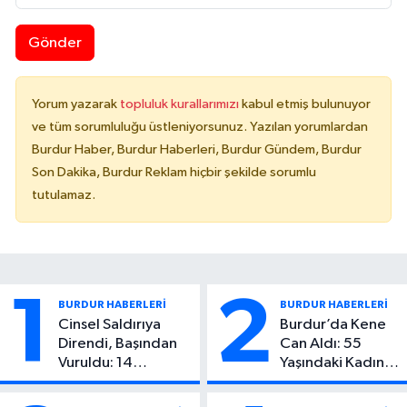
Gönder
Yorum yazarak
topluluk kurallarımızı
kabul etmiş bulunuyor
ve tüm sorumluluğu üstleniyorsunuz. Yazılan yorumlardan
Burdur Haber, Burdur Haberleri, Burdur Gündem, Burdur
Son Dakika, Burdur Reklam hiçbir şekilde sorumlu
tutulamaz.
1
2
BURDUR HABERLERİ
BURDUR HABERLERİ
Cinsel Saldırıya
Burdur’da Kene
Direndi, Başından
Can Aldı: 55
Vuruldu: 14
Yaşındaki Kadın
Yaşındaki Çocuktan
Hayatını Kaybetti
Kötü Haber!