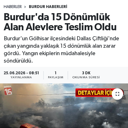
HABERLER
BURDUR HABERLERİ
Siyasetçi
Burdur'da 15 Dönümlük
Spor
Alan Alevlere Teslim Oldu
Burdur'un Gölhisar ilçesindeki Dallas Çiftliği'nde
Tebrik
çıkan yangında yaklaşık 15 dönümlük alan zarar
gördü. Yangın ekiplerin müdahalesiyle
Türkiye
söndürüldü.
25.06.2026 - 08:51
1
3 DK
YAYINLANMA
PAYLAŞIM
OKUNMA SÜRESI