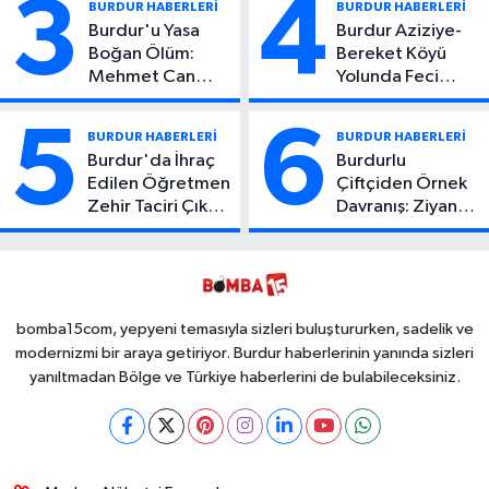
3
4
BURDUR HABERLERİ
BURDUR HABERLERİ
Burdur'u Yasa
Burdur Aziziye-
Boğan Ölüm:
Bereket Köyü
Mehmet Can
Yolunda Feci
Atıcı Genç Yaşta
Kaza: 1 Ölü, 2
Yaşamını Yitirdi
Yaralı
5
6
BURDUR HABERLERİ
BURDUR HABERLERİ
Burdur'da İhraç
Burdurlu
Edilen Öğretmen
Çiftçiden Örnek
Zehir Taciri Çıktı:
Davranış: Ziyan
Binlerce
Olmasın Diye
Kullanımlık Zehir
Ücretsiz Yaptı!
Ele Geçirildi!
İsteyen İstediği
Kadar
Toplayabilecek
bomba15com, yepyeni temasıyla sizleri buluştururken, sadelik ve
modernizmi bir araya getiriyor. Burdur haberlerinin yanında sizleri
yanıltmadan Bölge ve Türkiye haberlerini de bulabileceksiniz.