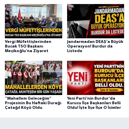
Vergi Müfettişlerinden
Jandarmadan DEAŞ’a Büyük
Bucak TSO Başkanı
Operasyon! Burdur da
Meçikoğlu’na Ziyaret
Listede
“Mahallem Geleceğim”
Yeni Parti’nin Burdur’da
Projesinin Bu Haftaki Durağı
Kurucu İlçe Başkanları Belli
Çatağıl Köyü Oldu
Oldu! İşte İlçe İlçe O İsimler