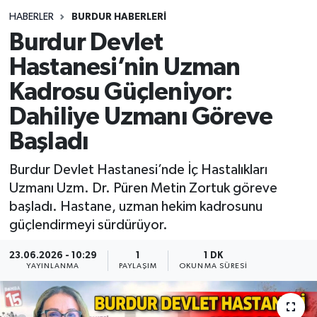
HABERLER
BURDUR HABERLERİ
Siyasetçi
Burdur Devlet
Spor
Hastanesi’nin Uzman
Kadrosu Güçleniyor:
Tebrik
Dahiliye Uzmanı Göreve
Türkiye
Başladı
Burdur Devlet Hastanesi’nde İç Hastalıkları
Uzmanı Uzm. Dr. Püren Metin Zortuk göreve
başladı. Hastane, uzman hekim kadrosunu
güçlendirmeyi sürdürüyor.
23.06.2026 - 10:29
1
1 DK
YAYINLANMA
PAYLAŞIM
OKUNMA SÜRESI