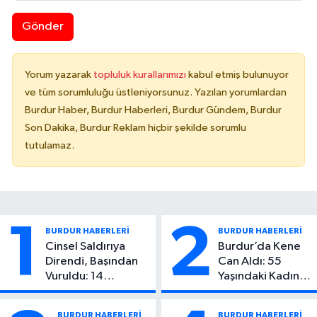
Gönder
Yorum yazarak
topluluk kurallarımızı
kabul etmiş bulunuyor
ve tüm sorumluluğu üstleniyorsunuz. Yazılan yorumlardan
Burdur Haber, Burdur Haberleri, Burdur Gündem, Burdur
Son Dakika, Burdur Reklam hiçbir şekilde sorumlu
tutulamaz.
1
2
BURDUR HABERLERİ
BURDUR HABERLERİ
Cinsel Saldırıya
Burdur’da Kene
Direndi, Başından
Can Aldı: 55
Vuruldu: 14
Yaşındaki Kadın
Yaşındaki Çocuktan
Hayatını Kaybetti
Kötü Haber!
BURDUR HABERLERİ
BURDUR HABERLERİ