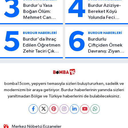
3
4
Burdur'u Yasa
Burdur Aziziye-
Boğan Ölüm:
Bereket Köyü
Mehmet Can
Yolunda Feci
Atıcı Genç Yaşta
Kaza: 1 Ölü, 2
Yaşamını Yitirdi
Yaralı
5
6
BURDUR HABERLERİ
BURDUR HABERLERİ
Burdur'da İhraç
Burdurlu
Edilen Öğretmen
Çiftçiden Örnek
Zehir Taciri Çıktı:
Davranış: Ziyan
Binlerce
Olmasın Diye
Kullanımlık Zehir
Ücretsiz Yaptı!
Ele Geçirildi!
İsteyen İstediği
Kadar
Toplayabilecek
bomba15com, yepyeni temasıyla sizleri buluştururken, sadelik ve
modernizmi bir araya getiriyor. Burdur haberlerinin yanında sizleri
yanıltmadan Bölge ve Türkiye haberlerini de bulabileceksiniz.
Merkez Nöbetçi Eczaneler