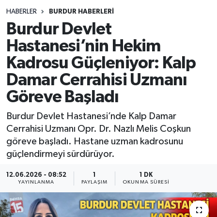
HABERLER
BURDUR HABERLERİ
Siyasetçi
Burdur Devlet
Spor
Hastanesi’nin Hekim
Kadrosu Güçleniyor: Kalp
Tebrik
Damar Cerrahisi Uzmanı
Türkiye
Göreve Başladı
Burdur Devlet Hastanesi’nde Kalp Damar
Cerrahisi Uzmanı Opr. Dr. Nazlı Melis Coşkun
göreve başladı. Hastane uzman kadrosunu
güçlendirmeyi sürdürüyor.
12.06.2026 - 08:52
1
1 DK
YAYINLANMA
PAYLAŞIM
OKUNMA SÜRESI