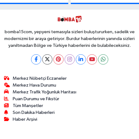
Binlerce
Olmasın Diye
Kullanımlık Zehir
Ücretsiz Yaptı!
Ele Geçirildi!
İsteyen İstediği
Kadar
Toplayabilecek
bomba15com, yepyeni temasıyla sizleri buluştururken, sadelik ve
modernizmi bir araya getiriyor. Burdur haberlerinin yanında sizleri
yanıltmadan Bölge ve Türkiye haberlerini de bulabileceksiniz.
Merkez Nöbetçi Eczaneler
Merkez Hava Durumu
Merkez Trafik Yoğunluk Haritası
Puan Durumu ve Fikstür
Tüm Manşetler
Son Dakika Haberleri
Haber Arşivi