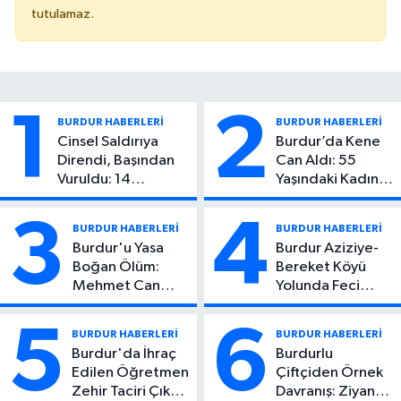
tutulamaz.
1
2
BURDUR HABERLERİ
BURDUR HABERLERİ
Cinsel Saldırıya
Burdur’da Kene
Direndi, Başından
Can Aldı: 55
Vuruldu: 14
Yaşındaki Kadın
Yaşındaki Çocuktan
Hayatını Kaybetti
Kötü Haber!
3
4
BURDUR HABERLERİ
BURDUR HABERLERİ
Burdur'u Yasa
Burdur Aziziye-
Boğan Ölüm:
Bereket Köyü
Mehmet Can
Yolunda Feci
Atıcı Genç Yaşta
Kaza: 1 Ölü, 2
Yaşamını Yitirdi
Yaralı
5
6
BURDUR HABERLERİ
BURDUR HABERLERİ
Burdur'da İhraç
Burdurlu
Edilen Öğretmen
Çiftçiden Örnek
Zehir Taciri Çıktı:
Davranış: Ziyan