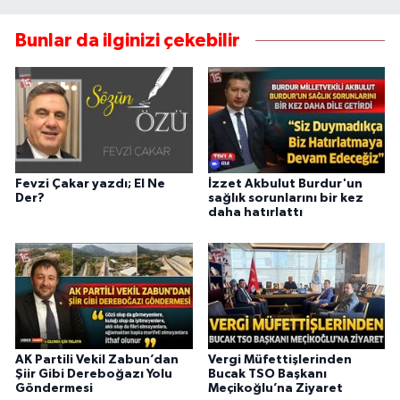
Bunlar da ilginizi çekebilir
Fevzi Çakar yazdı; El Ne
İzzet Akbulut Burdur'un
Der?
sağlık sorunlarını bir kez
daha hatırlattı
AK Partili Vekil Zabun’dan
Vergi Müfettişlerinden
Şiir Gibi Dereboğazı Yolu
Bucak TSO Başkanı
Göndermesi
Meçikoğlu’na Ziyaret