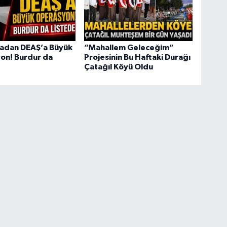
adan DEAŞ’a Büyük
“Mahallem Geleceğim”
on! Burdur da
Projesinin Bu Haftaki Durağı
Çatağıl Köyü Oldu