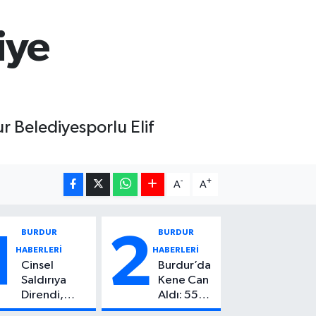
iye
 Belediyesporlu Elif
-
+
A
A
BURDUR
BURDUR
1
2
HABERLERİ
HABERLERİ
Cinsel
Burdur’da
Saldırıya
Kene Can
Direndi,
Aldı: 55
Başından
Yaşındaki