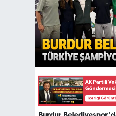
AK Partili V
Göndermesi
İçeriği Görünt
Burdur Belediyespor'd