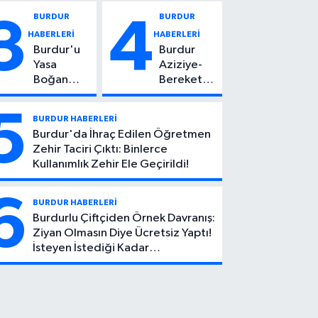
Vuruldu: 14
Kadın
BURDUR
BURDUR
3
4
Yaşındaki
Hayatını
HABERLERİ
HABERLERİ
Çocuktan
Kaybetti
Burdur'u
Burdur
Kötü Haber!
Yasa
Aziziye-
Boğan
Bereket
Ölüm:
Köyü
Mehmet
Yolunda
5
BURDUR HABERLERİ
Can Atıcı
Feci Kaza:
Burdur'da İhraç Edilen Öğretmen
Genç
1 Ölü, 2
Zehir Taciri Çıktı: Binlerce
Yaşta
Yaralı
Kullanımlık Zehir Ele Geçirildi!
Yaşamını
Yitirdi
6
BURDUR HABERLERİ
Burdurlu Çiftçiden Örnek Davranış:
Ziyan Olmasın Diye Ücretsiz Yaptı!
İsteyen İstediği Kadar
Toplayabilecek