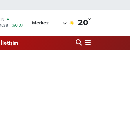
OIN
4,38
%0.37
°
20
R
Merkez
239
%0.01
O
23
%-0.06
İletişim
İN
329
%-0.02
 ALTIN
.02
%0.05
100
9
%-14