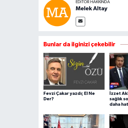
EDITÖR HAKKINDA
Melek Altay
Bunlar da ilginizi çekebilir
Fevzi Çakar yazdı; El Ne
İzzet Ak
Der?
sağlık so
daha hatı