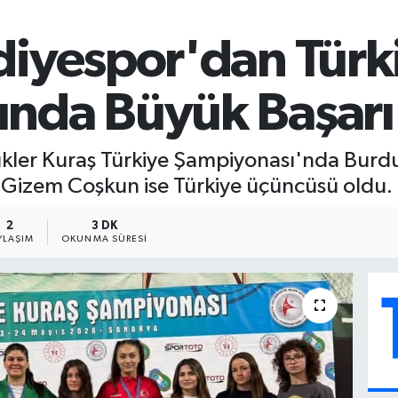
diyespor'dan Türk
nda Büyük Başarı
ler Kuraş Türkiye Şampiyonası'nda Burdur
Gizem Coşkun ise Türkiye üçüncüsü oldu.
2
3 DK
YLAŞIM
OKUNMA SÜRESI