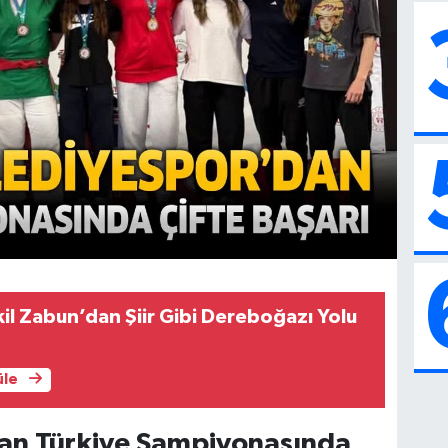
ekil Zabun’dan Şiir Gibi Dereboğazı Yolu
üle
an Türkiye Şampiyonasında