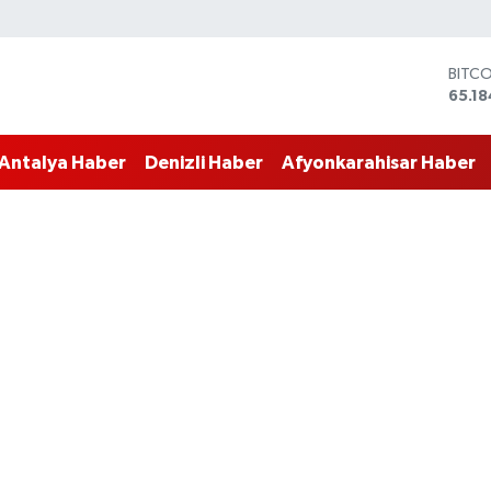
BITC
65.18
DOLA
47,7
EUR
55,18
Antalya Haber
Denizli Haber
Afyonkarahisar Haber
STERL
64,4
GRAM
6664
BİST
13.77