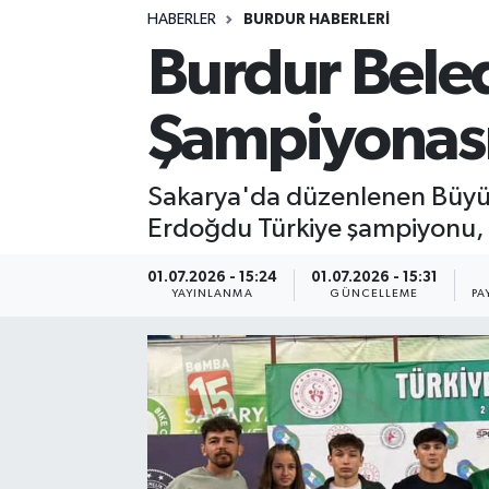
HABERLER
BURDUR HABERLERİ
Siyasetçi
Burdur Bele
Spor
Şampiyonası
Tebrik
Sakarya'da düzenlenen Büyük
Türkiye
Erdoğdu Türkiye şampiyonu, 
01.07.2026 - 15:24
01.07.2026 - 15:31
YAYINLANMA
GÜNCELLEME
PA