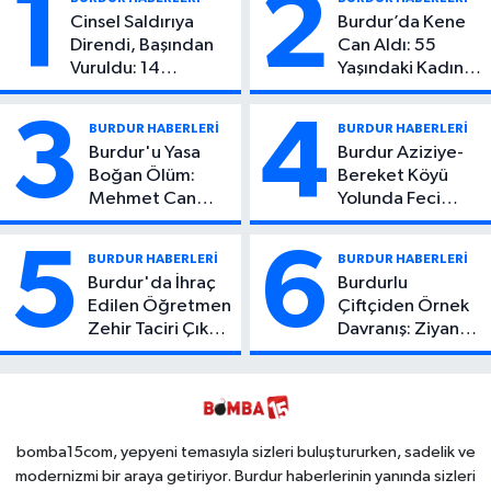
1
2
Cinsel Saldırıya
Burdur’da Kene
Direndi, Başından
Can Aldı: 55
Vuruldu: 14
Yaşındaki Kadın
Yaşındaki Çocuktan
Hayatını Kaybetti
Kötü Haber!
3
4
BURDUR HABERLERİ
BURDUR HABERLERİ
Burdur'u Yasa
Burdur Aziziye-
Boğan Ölüm:
Bereket Köyü
Mehmet Can
Yolunda Feci
Atıcı Genç Yaşta
Kaza: 1 Ölü, 2
Yaşamını Yitirdi
Yaralı
5
6
BURDUR HABERLERİ
BURDUR HABERLERİ
Burdur'da İhraç
Burdurlu
Edilen Öğretmen
Çiftçiden Örnek
Zehir Taciri Çıktı:
Davranış: Ziyan
Binlerce
Olmasın Diye
Kullanımlık Zehir
Ücretsiz Yaptı!
Ele Geçirildi!
İsteyen İstediği
Kadar
Toplayabilecek
bomba15com, yepyeni temasıyla sizleri buluştururken, sadelik ve
modernizmi bir araya getiriyor. Burdur haberlerinin yanında sizleri