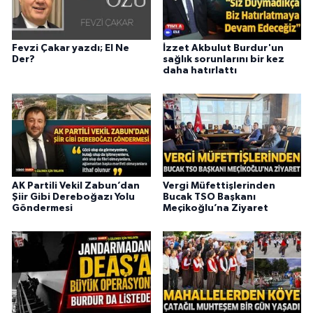
Fevzi Çakar yazdı; El Ne
İzzet Akbulut Burdur'un
Der?
sağlık sorunlarını bir kez
daha hatırlattı
AK Partili Vekil Zabun’dan
Vergi Müfettişlerinden
Şiir Gibi Dereboğazı Yolu
Bucak TSO Başkanı
Göndermesi
Meçikoğlu’na Ziyaret