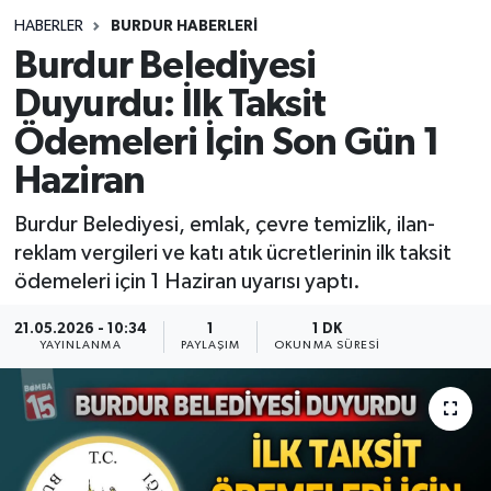
HABERLER
BURDUR HABERLERİ
Siyasetçi
Burdur Belediyesi
Spor
Duyurdu: İlk Taksit
Ödemeleri İçin Son Gün 1
Tebrik
Haziran
Türkiye
Burdur Belediyesi, emlak, çevre temizlik, ilan-
reklam vergileri ve katı atık ücretlerinin ilk taksit
ödemeleri için 1 Haziran uyarısı yaptı.
21.05.2026 - 10:34
1
1 DK
YAYINLANMA
PAYLAŞIM
OKUNMA SÜRESI