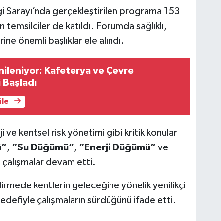
gi Sarayı’nda gerçekleştirilen programa 153
n temsilciler de katıldı. Forumda sağlıklı,
rine önemli başlıklar ele alındı.
nileniyor: Kafeterya ve Çevre
 Başladı
üle
ve kentsel risk yönetimi gibi kritik konular
ü”
,
“Su Düğümü”
,
“Enerji Düğümü”
ve
 çalışmalar devam etti.
rmede kentlerin geleceğine yönelik yenilikçi
edefiyle çalışmaların sürdüğünü ifade etti.