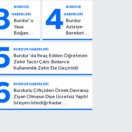
Vuruldu: 14
Kadın
BURDUR
BURDUR
3
4
Yaşındaki
Hayatını
HABERLERİ
HABERLERİ
Çocuktan
Kaybetti
Burdur'u
Burdur
Kötü Haber!
Yasa
Aziziye-
Boğan
Bereket
Ölüm:
Köyü
Mehmet
Yolunda
5
BURDUR HABERLERİ
Can Atıcı
Feci Kaza:
Burdur'da İhraç Edilen Öğretmen
Genç
1 Ölü, 2
Zehir Taciri Çıktı: Binlerce
Yaşta
Yaralı
Kullanımlık Zehir Ele Geçirildi!
Yaşamını
Yitirdi
6
BURDUR HABERLERİ
Burdurlu Çiftçiden Örnek Davranış:
Ziyan Olmasın Diye Ücretsiz Yaptı!
İsteyen İstediği Kadar
Toplayabilecek