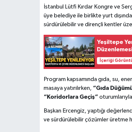
İstanbul Lütfi Kırdar Kongre ve Ser
üye belediye ile birlikte yurt dışında
sürdürülebilir ve dirençli kentler üze
Yeşiltepe Ye
Düzenlemesi
İçeriği Görünt
Program kapsamında gıda, su, enerji 
masaya yatırılırken,
“Gıda Düğüm
“Koridorlara Geçiş”
oturumlarıyla
Başkan Ercengiz, yaptığı değerlendi
ve sürdürülebilir çözümler üretme h