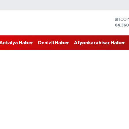
BITCO
64.360
DOLAR
47,70
Antalya Haber
Denizli Haber
Afyonkarahisar Haber
EURO
55,02
STERLİ
64,189
GRAM 
6574.8
BİST10
13.887