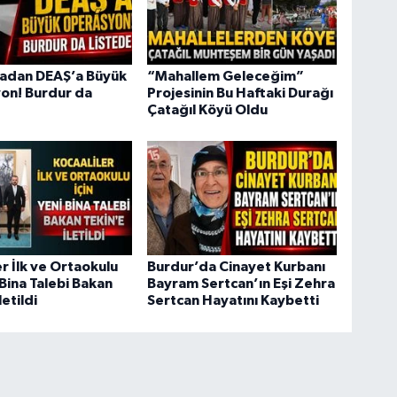
adan DEAŞ’a Büyük
“Mahallem Geleceğim”
on! Burdur da
Projesinin Bu Haftaki Durağı
Çatağıl Köyü Oldu
er İlk ve Ortaokulu
Burdur’da Cinayet Kurbanı
 Bina Talebi Bakan
Bayram Sertcan’ın Eşi Zehra
letildi
Sertcan Hayatını Kaybetti