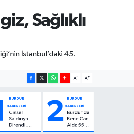
iz, Sağlıklı
iği’nin İstanbul’daki 45.
-
+
A
A
BURDUR
BURDUR
1
2
HABERLERİ
HABERLERİ
Cinsel
Burdur’da
Saldırıya
Kene Can
Direndi,
Aldı: 55
Başından
Yaşındaki