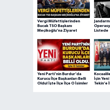
Vergi Müfettişlerinden
Jandarm
Bucak TSO Başkanı
Operasy
Meçikoğlu’na Ziyaret
Listede
Yeni Parti’nin Burdur’da
Kocaalil
Kurucu İlçe Başkanları Belli
İçin Yeni
Oldu! İşte İlçe İlçe O İsimler
Tekin’e İ