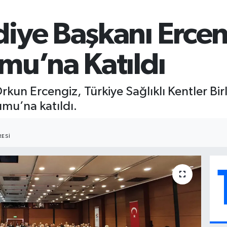
iye Başkanı Erceng
mu’na Katıldı
kun Ercengiz, Türkiye Sağlıklı Kentler Birl
umu’na katıldı.
ESI