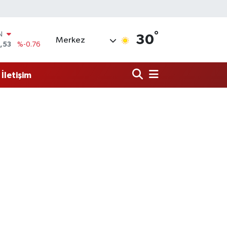
°
IN
30
Merkez
,53
%-0.76
69
%0.17
İletişim
65
%0.01
N
7
%0.02
ALTIN
1
%1.44
0
%64