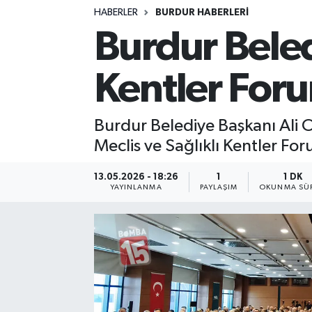
HABERLER
BURDUR HABERLERİ
Siyasetçi
Burdur Beled
Spor
Kentler Foru
Tebrik
Burdur Belediye Başkanı Ali Or
Türkiye
Meclis ve Sağlıklı Kentler For
13.05.2026 - 18:26
1
1 DK
YAYINLANMA
PAYLAŞIM
OKUNMA SÜR