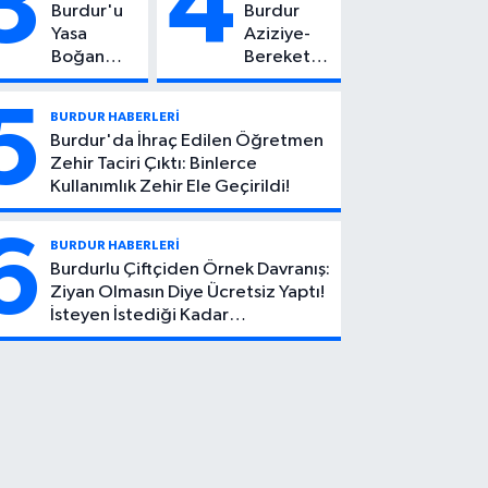
3
4
Burdur'u
Burdur
Kötü Haber!
Yasa
Aziziye-
Boğan
Bereket
Ölüm:
Köyü
Mehmet
Yolunda
5
BURDUR HABERLERİ
Can Atıcı
Feci Kaza:
Burdur'da İhraç Edilen Öğretmen
Genç
1 Ölü, 2
Zehir Taciri Çıktı: Binlerce
Yaşta
Yaralı
Kullanımlık Zehir Ele Geçirildi!
Yaşamını
Yitirdi
6
BURDUR HABERLERİ
Burdurlu Çiftçiden Örnek Davranış:
Ziyan Olmasın Diye Ücretsiz Yaptı!
İsteyen İstediği Kadar
Toplayabilecek