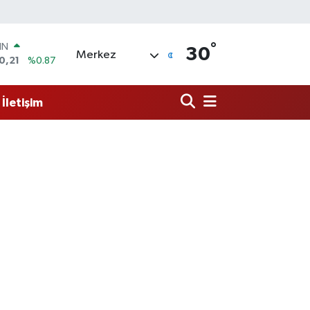
°
IN
30
Merkez
0,21
%0.87
R
36
%0.18
İletişim
10
%0.32
İN
11
%0.38
ALTIN
99
%2.59
00
9
%-14