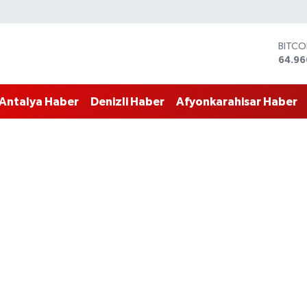
BITCO
64.96
DOLA
47,74
Antalya Haber
Denizli Haber
Afyonkarahisar Haber
EURO
55,25
STERL
64,48
GRAM 
6648.
BİST1
13.77