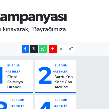
 kampanyası
ı kınayarak, 'Bayrağımıza
-
+
A
A
BURDUR
BURDUR
1
2
HABERLERİ
HABERLERİ
Cinsel
Burdur’da
Saldırıya
Kene Can
Direndi,
Aldı: 55
Başından
Yaşındaki
Vuruldu: 14
Kadın
BURDUR
BURDUR
Yaşındaki
Hayatını
HABERLERİ
HABERLERİ
Çocuktan
Kaybetti