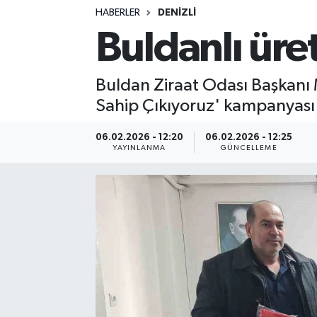
HABERLER
DENIZLI
Siyasetçi
Buldanlı üre
Spor
Buldan Ziraat Odası Başkanı 
Tebrik
Sahip Çıkıyoruz' kampanyası b
Türkiye
06.02.2026 - 12:20
06.02.2026 - 12:25
YAYINLANMA
GÜNCELLEME