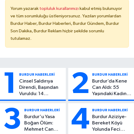
Yorum yazarak
topluluk kurallarımızı
kabul etmiş bulunuyor
ve tüm sorumluluğu üstleniyorsunuz. Yazılan yorumlardan
Burdur Haber, Burdur Haberleri, Burdur Gündem, Burdur
Son Dakika, Burdur Reklam hiçbir şekilde sorumlu
tutulamaz.
1
2
BURDUR HABERLERİ
BURDUR HABERLERİ
Cinsel Saldırıya
Burdur’da Kene
Direndi, Başından
Can Aldı: 55
Vuruldu: 14
Yaşındaki Kadın
Yaşındaki Çocuktan
Hayatını Kaybetti
Kötü Haber!
3
4
BURDUR HABERLERİ
BURDUR HABERLERİ
Burdur'u Yasa
Burdur Aziziye-
Boğan Ölüm:
Bereket Köyü
Mehmet Can
Yolunda Feci