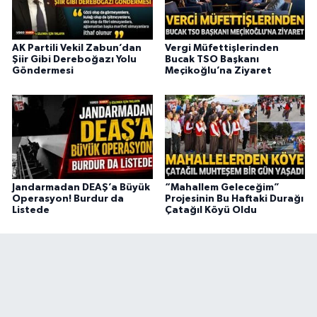
AK Partili Vekil Zabun’dan
Vergi Müfettişlerinden
Şiir Gibi Dereboğazı Yolu
Bucak TSO Başkanı
Göndermesi
Meçikoğlu’na Ziyaret
Jandarmadan DEAŞ’a Büyük
“Mahallem Geleceğim”
Operasyon! Burdur da
Projesinin Bu Haftaki Durağı
Listede
Çatağıl Köyü Oldu