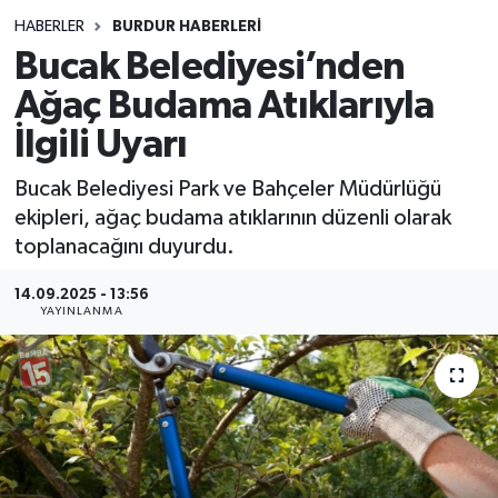
HABERLER
BURDUR HABERLERİ
Siyasetçi
Bucak Belediyesi’nden
Spor
Ağaç Budama Atıklarıyla
İlgili Uyarı
Tebrik
Bucak Belediyesi Park ve Bahçeler Müdürlüğü
Türkiye
ekipleri, ağaç budama atıklarının düzenli olarak
toplanacağını duyurdu.
14.09.2025 - 13:56
YAYINLANMA