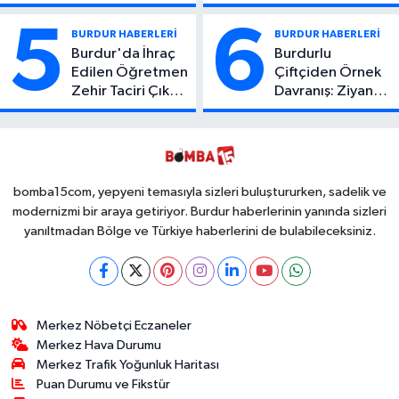
Atıcı Genç Yaşta
Kaza: 1 Ölü, 2
Yaşamını Yitirdi
Yaralı
5
6
BURDUR HABERLERİ
BURDUR HABERLERİ
Burdur'da İhraç
Burdurlu
Edilen Öğretmen
Çiftçiden Örnek
Zehir Taciri Çıktı:
Davranış: Ziyan
Binlerce
Olmasın Diye
Kullanımlık Zehir
Ücretsiz Yaptı!
Ele Geçirildi!
İsteyen İstediği
Kadar
Toplayabilecek
bomba15com, yepyeni temasıyla sizleri buluştururken, sadelik ve
modernizmi bir araya getiriyor. Burdur haberlerinin yanında sizleri
yanıltmadan Bölge ve Türkiye haberlerini de bulabileceksiniz.
Merkez Nöbetçi Eczaneler
Merkez Hava Durumu
Merkez Trafik Yoğunluk Haritası
Puan Durumu ve Fikstür