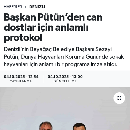
HABERLER
DENIZLI
Siyasetçi
Başkan Pütün’den can
Spor
dostlar için anlamlı
protokol
Tebrik
Denizli’nin Beyağaç Belediye Başkanı Sezayi
Türkiye
Pütün, Dünya Hayvanları Koruma Gününde sokak
hayvanları için anlamlı bir programa imza atıldı.
04.10.2025 - 12:54
04.10.2025 - 13:00
YAYINLANMA
GÜNCELLEME