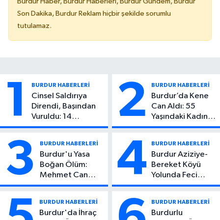
Burdur Haber, Burdur Haberleri, Burdur Gündem, Burdur
Son Dakika, Burdur Reklam hiçbir şekilde sorumlu
tutulamaz.
1
2
BURDUR HABERLERİ
BURDUR HABERLERİ
Cinsel Saldırıya
Burdur’da Kene
Direndi, Başından
Can Aldı: 55
Vuruldu: 14
Yaşındaki Kadın
Yaşındaki Çocuktan
Hayatını Kaybetti
Kötü Haber!
3
4
BURDUR HABERLERİ
BURDUR HABERLERİ
Burdur'u Yasa
Burdur Aziziye-
Boğan Ölüm:
Bereket Köyü
Mehmet Can
Yolunda Feci
Atıcı Genç Yaşta
Kaza: 1 Ölü, 2
Yaşamını Yitirdi
Yaralı
5
6
BURDUR HABERLERİ
BURDUR HABERLERİ
Burdur'da İhraç
Burdurlu