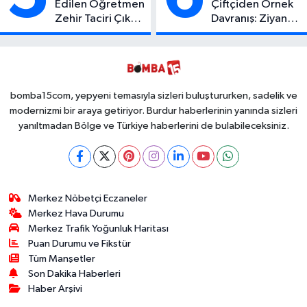
Edilen Öğretmen
Çiftçiden Örnek
Zehir Taciri Çıktı:
Davranış: Ziyan
Binlerce
Olmasın Diye
Kullanımlık Zehir
Ücretsiz Yaptı!
Ele Geçirildi!
İsteyen İstediği
Kadar
Toplayabilecek
bomba15com, yepyeni temasıyla sizleri buluştururken, sadelik ve
modernizmi bir araya getiriyor. Burdur haberlerinin yanında sizleri
yanıltmadan Bölge ve Türkiye haberlerini de bulabileceksiniz.
Merkez Nöbetçi Eczaneler
Merkez Hava Durumu
Merkez Trafik Yoğunluk Haritası
Puan Durumu ve Fikstür
Tüm Manşetler
Son Dakika Haberleri
Haber Arşivi