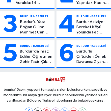
Vuruldu: 14
Yaşındaki Kadın
Yaşındaki Çocuktan
Hayatını Kaybetti
Kötü Haber!
3
4
BURDUR HABERLERİ
BURDUR HABERLERİ
Burdur'u Yasa
Burdur Aziziye-
Boğan Ölüm:
Bereket Köyü
Mehmet Can
Yolunda Feci
Atıcı Genç Yaşta
Kaza: 1 Ölü, 2
Yaşamını Yitirdi
Yaralı
5
6
BURDUR HABERLERİ
BURDUR HABERLERİ
Burdur'da İhraç
Burdurlu
Edilen Öğretmen
Çiftçiden Örnek
Zehir Taciri Çıktı:
Davranış: Ziyan
Binlerce
Olmasın Diye
Kullanımlık Zehir
Ücretsiz Yaptı!
Ele Geçirildi!
İsteyen İstediği
Kadar
Toplayabilecek
bomba15com, yepyeni temasıyla sizleri buluştururken, sadelik ve
modernizmi bir araya getiriyor. Burdur haberlerinin yanında sizleri
yanıltmadan Bölge ve Türkiye haberlerini de bulabileceksiniz.