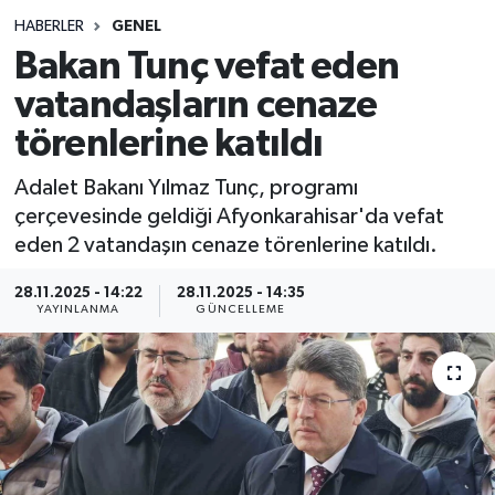
HABERLER
GENEL
Siyasetçi
Bakan Tunç vefat eden
Spor
vatandaşların cenaze
törenlerine katıldı
Tebrik
Adalet Bakanı Yılmaz Tunç, programı
Türkiye
çerçevesinde geldiği Afyonkarahisar'da vefat
eden 2 vatandaşın cenaze törenlerine katıldı.
28.11.2025 - 14:22
28.11.2025 - 14:35
YAYINLANMA
GÜNCELLEME