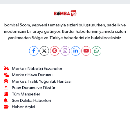
Kullanımlık Zehir
Ücretsiz Yaptı!
Ele Geçirildi!
İsteyen İstediği
Kadar
Toplayabilecek
bomba15com, yepyeni temasıyla sizleri buluştururken, sadelik ve
modernizmi bir araya getiriyor. Burdur haberlerinin yanında sizleri
yanıltmadan Bölge ve Türkiye haberlerini de bulabileceksiniz.
Merkez Nöbetçi Eczaneler
Merkez Hava Durumu
Merkez Trafik Yoğunluk Haritası
Puan Durumu ve Fikstür
Tüm Manşetler
Son Dakika Haberleri
Haber Arşivi