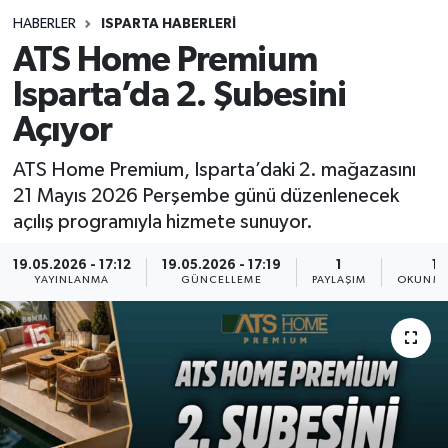
HABERLER
ISPARTA HABERLERİ
Siyasetçi
ATS Home Premium
Spor
Isparta’da 2. Şubesini
Açıyor
Tebrik
ATS Home Premium, Isparta’daki 2. mağazasını
Türkiye
21 Mayıs 2026 Perşembe günü düzenlenecek
açılış programıyla hizmete sunuyor.
19.05.2026 - 17:12
19.05.2026 - 17:19
1
1 
YAYINLANMA
GÜNCELLEME
PAYLAŞIM
OKUNMA