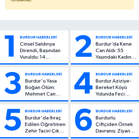
1
2
BURDUR HABERLERİ
BURDUR HABERLERİ
Cinsel Saldırıya
Burdur’da Kene
Direndi, Başından
Can Aldı: 55
Vuruldu: 14
Yaşındaki Kadın
Yaşındaki Çocuktan
Hayatını Kaybetti
Kötü Haber!
3
4
BURDUR HABERLERİ
BURDUR HABERLERİ
Burdur'u Yasa
Burdur Aziziye-
Boğan Ölüm:
Bereket Köyü
Mehmet Can
Yolunda Feci
Atıcı Genç Yaşta
Kaza: 1 Ölü, 2
Yaşamını Yitirdi
Yaralı
5
6
BURDUR HABERLERİ
BURDUR HABERLERİ
Burdur'da İhraç
Burdurlu
Edilen Öğretmen
Çiftçiden Örnek
Zehir Taciri Çıktı:
Davranış: Ziyan
Binlerce
Olmasın Diye