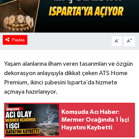
Paylaş
-
+
A
A
Yaşam alanlarına ilham veren tasarımları ve özgün
dekorasyon anlayışıyla dikkat çeken ATS Home
Premium, ikinci şubesini Isparta’da hizmete
açmaya hazırlanıyor.
Komşuda Acı Haber:
Mermer Ocağında 1 İşçi
Hayatını Kaybetti