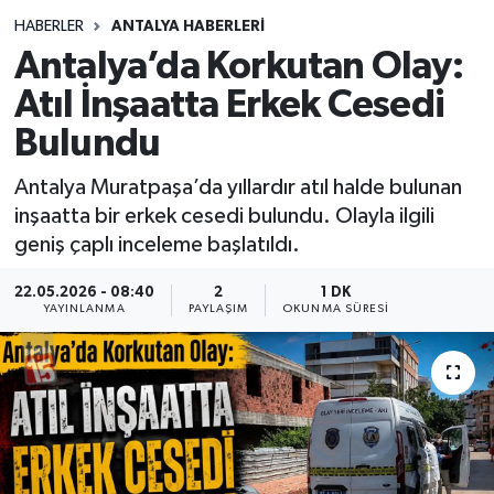
HABERLER
ANTALYA HABERLERİ
Siyasetçi
Antalya’da Korkutan Olay:
Spor
Atıl İnşaatta Erkek Cesedi
Bulundu
Tebrik
Antalya Muratpaşa’da yıllardır atıl halde bulunan
Türkiye
inşaatta bir erkek cesedi bulundu. Olayla ilgili
geniş çaplı inceleme başlatıldı.
22.05.2026 - 08:40
2
1 DK
YAYINLANMA
PAYLAŞIM
OKUNMA SÜRESI