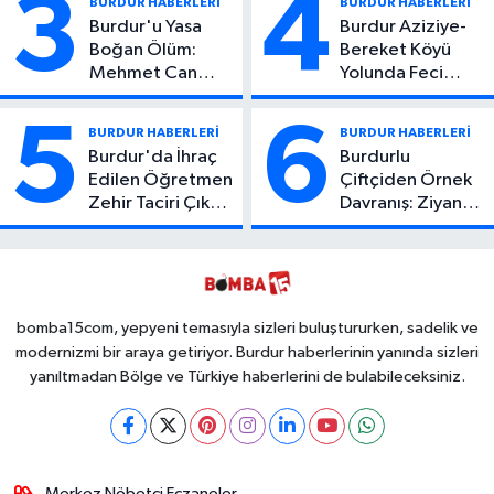
3
4
BURDUR HABERLERİ
BURDUR HABERLERİ
Burdur'u Yasa
Burdur Aziziye-
Boğan Ölüm:
Bereket Köyü
Mehmet Can
Yolunda Feci
Atıcı Genç Yaşta
Kaza: 1 Ölü, 2
Yaşamını Yitirdi
Yaralı
5
6
BURDUR HABERLERİ
BURDUR HABERLERİ
Burdur'da İhraç
Burdurlu
Edilen Öğretmen
Çiftçiden Örnek
Zehir Taciri Çıktı:
Davranış: Ziyan
Binlerce
Olmasın Diye
Kullanımlık Zehir
Ücretsiz Yaptı!
Ele Geçirildi!
İsteyen İstediği
Kadar
Toplayabilecek
bomba15com, yepyeni temasıyla sizleri buluştururken, sadelik ve
modernizmi bir araya getiriyor. Burdur haberlerinin yanında sizleri
yanıltmadan Bölge ve Türkiye haberlerini de bulabileceksiniz.
Merkez Nöbetçi Eczaneler