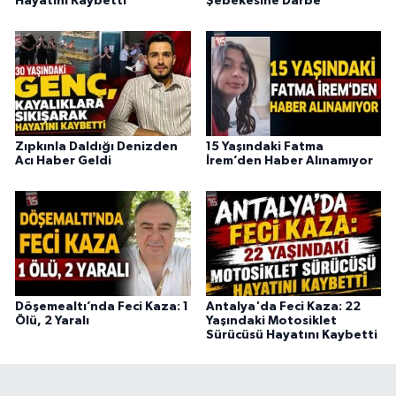
Hayatını Kaybetti
Şebekesine Darbe
Zıpkınla Daldığı Denizden
15 Yaşındaki Fatma
Acı Haber Geldi
İrem’den Haber Alınamıyor
Döşemealtı’nda Feci Kaza: 1
Antalya'da Feci Kaza: 22
Ölü, 2 Yaralı
Yaşındaki Motosiklet
Sürücüsü Hayatını Kaybetti