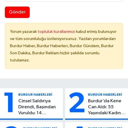
Gönder
Yorum yazarak
topluluk kurallarımızı
kabul etmiş bulunuyor
ve tüm sorumluluğu üstleniyorsunuz. Yazılan yorumlardan
Burdur Haber, Burdur Haberleri, Burdur Gündem, Burdur
Son Dakika, Burdur Reklam hiçbir şekilde sorumlu
tutulamaz.
1
2
BURDUR HABERLERİ
BURDUR HABERLERİ
Cinsel Saldırıya
Burdur’da Kene
Direndi, Başından
Can Aldı: 55
Vuruldu: 14
Yaşındaki Kadın
Yaşındaki Çocuktan
Hayatını Kaybetti
Kötü Haber!